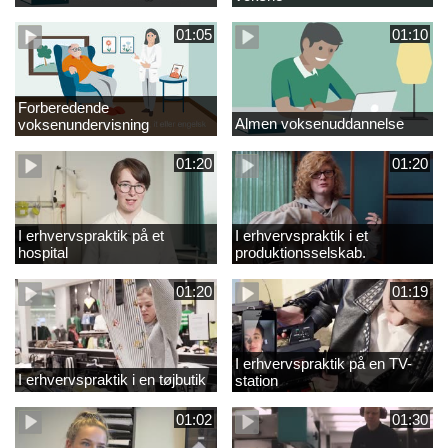
01:05
01:10
Forberedende
Almen voksenuddannelse
voksenundervisning
01:20
01:20
I erhvervspraktik på et
I erhvervspraktik i et
hospital
produktionsselskab.
01:20
01:19
I erhvervspraktik på en TV-
I erhvervspraktik i en tøjbutik
station
01:02
01:30