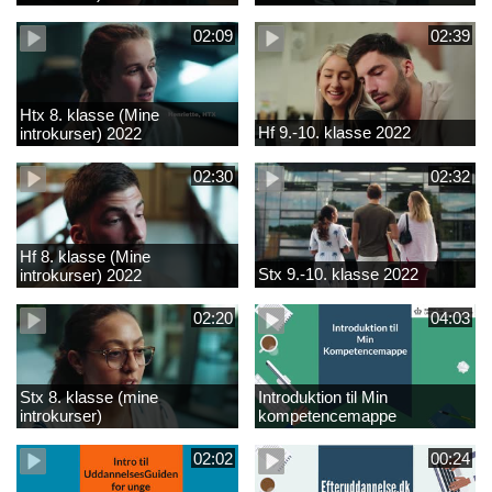
02:09
02:39
Htx 8. klasse (Mine
Hf 9.-10. klasse 2022
introkurser) 2022
02:30
02:32
Hf 8. klasse (Mine
Stx 9.-10. klasse 2022
introkurser) 2022
02:20
04:03
Stx 8. klasse (mine
Introduktion til Min
introkurser)
kompetencemappe
02:02
00:24