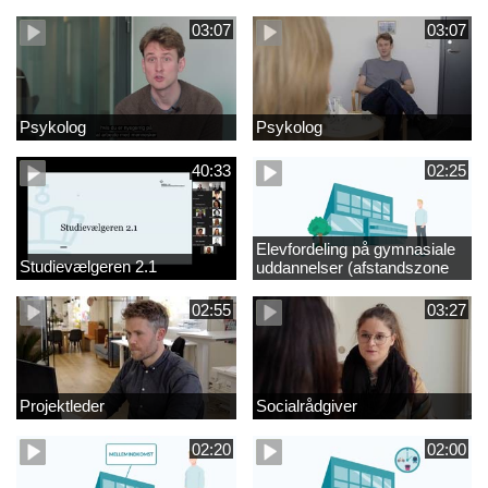
videregående område
03:07
03:07
Psykolog
Psykolog
40:33
02:25
Elevfordeling på gymnasiale
Studievælgeren 2.1
uddannelser (afstandszone
redigeret)
02:55
03:27
Projektleder
Socialrådgiver
02:20
02:00