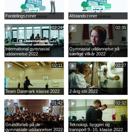
Fordelingszoner
Afstandszoner
02:24
02:35
International gymnasial
Gymnasial uddannelse på
uddannelse 2022
særlige vilkår 2022
02:11
02:27
Team Danmark klasse 2022
2-årig stx 2022
01:42
02:32
Grundforløb på de
Teknologi, byggeri og
gymnasiale uddannelser 2022
transport 9.-10. klasse 2022