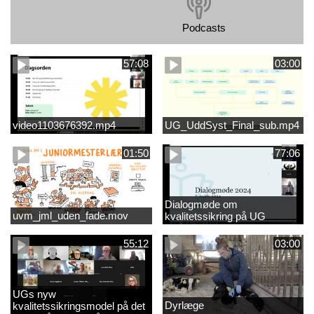
Podcasts
57:08
03:00
video1103676392.mp4
UG_UddSyst_Final_sub.mp4
01:50
77:06
Dialogmøde om
uvm_jml_uden_fade.mov
kvalitetssikring på UG
55:12
03:00
UGs nyw
Dyrlæge
kvalitetssikringsmodel på det