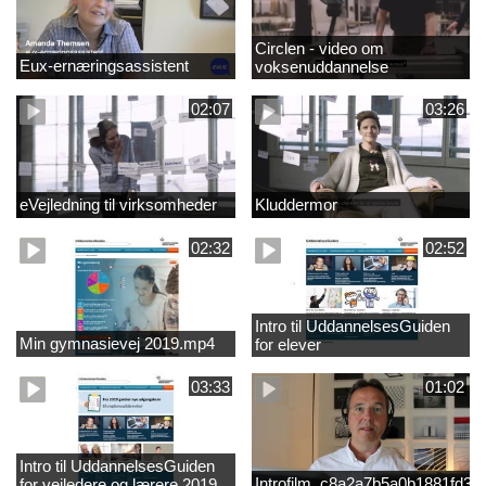
Circlen - video om
Eux-ernæringsassistent
voksenuddannelse
02:07
03:26
eVejledning til virksomheder
Kluddermor
02:32
02:52
Intro til UddannelsesGuiden
Min gymnasievej 2019.mp4
for elever
03:33
01:02
Intro til UddannelsesGuiden
Introfilm_c8a2a7b5a0b1881fd3
for vejledere og lærere 2019