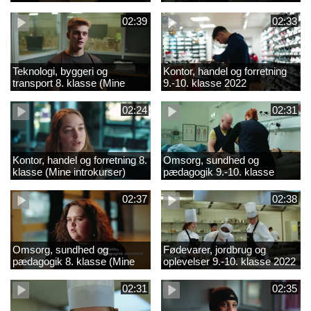
02:39
02:33
Teknologi, byggeri og
Kontor, handel og forretning
transport 8. klasse (Mine
9.-10. klasse 2022
introkurser) 2022
02:24
02:31
Kontor, handel og forretning 8.
Omsorg, sundhed og
klasse (Mine introkurser)
pædagogik 9.-10. klasse
2022
2022
02:37
02:38
Omsorg, sundhed og
Fødevarer, jordbrug og
pædagogik 8. klasse (Mine
oplevelser 9.-10. klasse 2022
introkurser) 2022
02:31
02:35