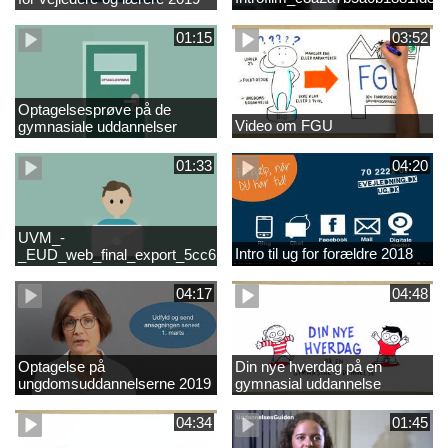
01:15
03:52
Optagelsesprøve på de
Video om FGU
gymnasiale uddannelser
01:33
04:20
UVM_-
Intro til ug for forældre 2018
_EUD_web_final_export_5cc62b2de8a2eab5775e52e524e16290
04:17
04:48
Optagelse på
Din nye hverdag på en
ungdomsuddannelserne 2019
gymnasial uddannelse
04:34
01:45