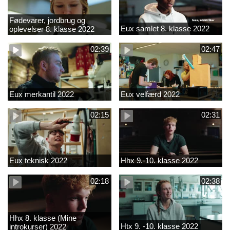
Fødevarer, jordbrug og
Eux samlet 8. klasse 2022
oplevelser 8. klasse 2022
02:39
02:47
Eux merkantil 2022
Eux velfærd 2022
02:15
02:31
Eux teknisk 2022
Hhx 9.-10. klasse 2022
02:18
02:38
Hhx 8. klasse (Mine
Htx 9. -10. klasse 2022
introkurser) 2022