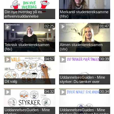
Din nye hverdag på en
Merkantil studentereksamrne
erhvervsuddannelse
(hhx)
02:25
01:47
Teknisk studentereksamen
Almen studentereksamen
(htx)
(stx)
04:57
00:39
UddannelsesGuiden - Mine
Dit valg
styrker: Du tænker over
tingene
04:32
00:34
UddannelsesGuiden - Mine
UddannelsesGuiden - Mine