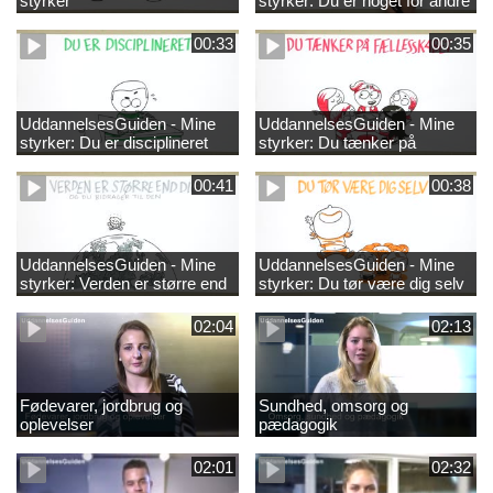
styrker
styrker: Du er noget for andre
00:33
00:35
UddannelsesGuiden - Mine
UddannelsesGuiden - Mine
styrker: Du er disciplineret
styrker: Du tænker på
fællesskabet
00:41
00:38
UddannelsesGuiden - Mine
UddannelsesGuiden - Mine
styrker: Verden er større end
styrker: Du tør være dig selv
dig og du bidrager til den
02:04
02:13
Fødevarer, jordbrug og
Sundhed, omsorg og
oplevelser
pædagogik
02:01
02:32