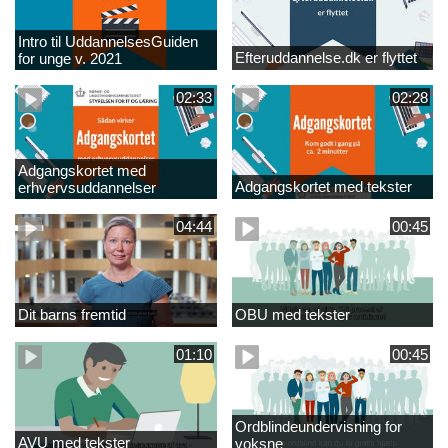
Intro til UddannelsesGuiden
Efteruddannelse.dk er flyttet
for unge v. 2021
02:33
02:28
Adgangskortet med
Adgangskortet med tekster
erhvervsuddannelser
04:44
00:45
Dit barns fremtid
OBU med tekster
01:10
00:45
Ordblindeundervisning for
AVU med tekster
voksne