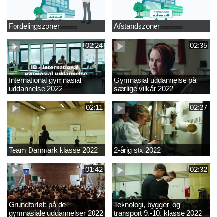
Fordelingszoner
Afstandszoner
02:24
02:35
International gymnasial
Gymnasial uddannelse på
uddannelse 2022
særlige vilkår 2022
02:11
02:27
Team Danmark klasse 2022
2-årig stx 2022
01:42
02:32
Grundforløb på de
Teknologi, byggeri og
gymnasiale uddannelser 2022
transport 9.-10. klasse 2022