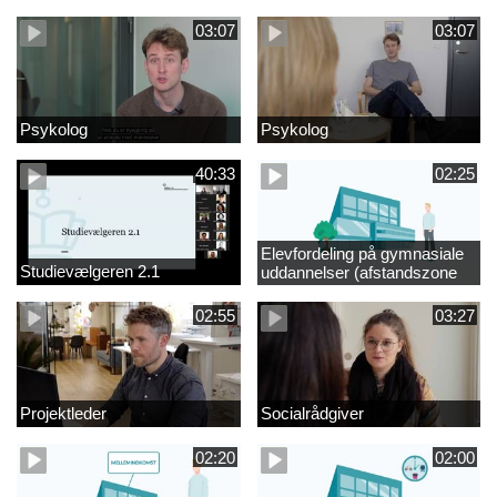
videregående område
03:07
03:07
Psykolog
Psykolog
40:33
02:25
Elevfordeling på gymnasiale
Studievælgeren 2.1
uddannelser (afstandszone
redigeret)
02:55
03:27
Projektleder
Socialrådgiver
02:20
02:00