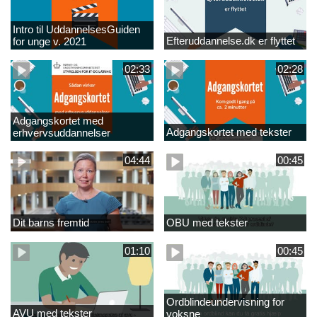
Intro til UddannelsesGuiden
Efteruddannelse.dk er flyttet
for unge v. 2021
02:33
02:28
Adgangskortet med
Adgangskortet med tekster
erhvervsuddannelser
04:44
00:45
Dit barns fremtid
OBU med tekster
01:10
00:45
Ordblindeundervisning for
AVU med tekster
voksne