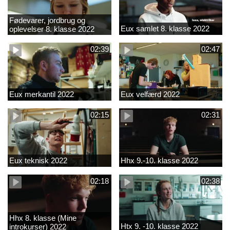
Fødevarer, jordbrug og
Eux samlet 8. klasse 2022
oplevelser 8. klasse 2022
02:39
02:47
Eux merkantil 2022
Eux velfærd 2022
02:15
02:31
Eux teknisk 2022
Hhx 9.-10. klasse 2022
02:18
02:38
Hhx 8. klasse (Mine
Htx 9. -10. klasse 2022
introkurser) 2022