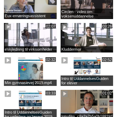
Circlen - video om
Eux-ernæringsassistent
voksenuddannelse
02:07
03:26
eVejledning til virksomheder
Kluddermor
02:32
02:52
Intro til UddannelsesGuiden
Min gymnasievej 2019.mp4
for elever
03:33
01:02
Intro til UddannelsesGuiden
Introfilm_c8a2a7b5a0b1881fd3
for vejledere og lærere 2019