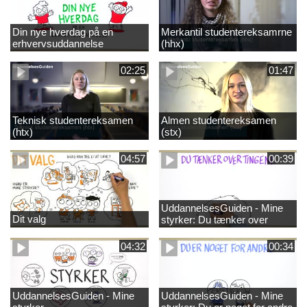
Din nye hverdag på en
Merkantil studentereksamrne
erhvervsuddannelse
(hhx)
02:25
01:47
Teknisk studentereksamen
Almen studentereksamen
(htx)
(stx)
04:57
00:39
UddannelsesGuiden - Mine
Dit valg
styrker: Du tænker over
tingene
04:32
00:34
UddannelsesGuiden - Mine
UddannelsesGuiden - Mine