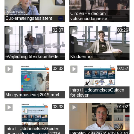
Circlen - video om
Eux-ernæringsassistent
voksenuddannelse
02:07
03:26
eVejledning til virksomheder
Kluddermor
02:32
02:52
Intro til UddannelsesGuiden
Min gymnasievej 2019.mp4
for elever
03:33
01:02
Intro til UddannelsesGuiden
Introfilm_c8a2a7b5a0b1881fd3
for vejledere og lærere 2019