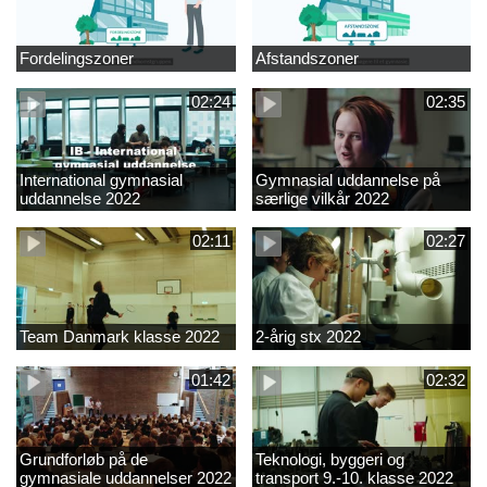
Fordelingszoner
Afstandszoner
02:24
02:35
International gymnasial
Gymnasial uddannelse på
uddannelse 2022
særlige vilkår 2022
02:11
02:27
Team Danmark klasse 2022
2-årig stx 2022
01:42
02:32
Grundforløb på de
Teknologi, byggeri og
gymnasiale uddannelser 2022
transport 9.-10. klasse 2022