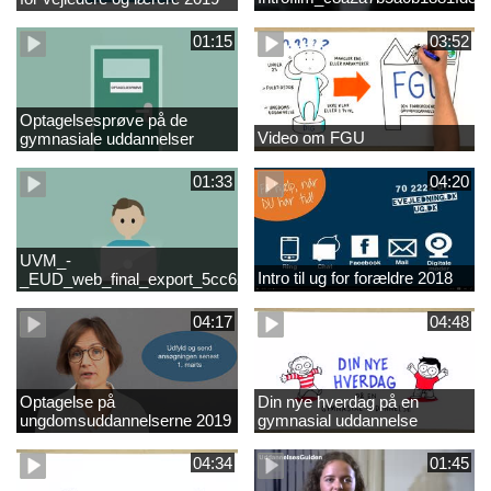
01:15
03:52
Optagelsesprøve på de
Video om FGU
gymnasiale uddannelser
01:33
04:20
UVM_-
Intro til ug for forældre 2018
_EUD_web_final_export_5cc62b2de8a2eab5775e52e524e16290
04:17
04:48
Optagelse på
Din nye hverdag på en
ungdomsuddannelserne 2019
gymnasial uddannelse
04:34
01:45