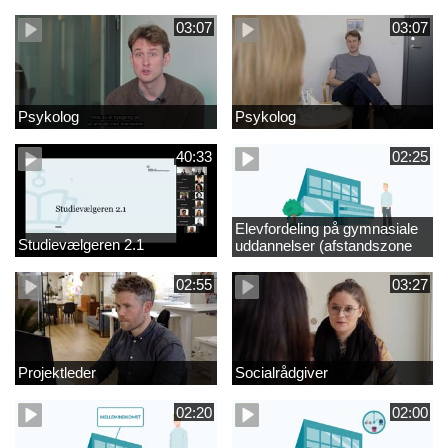
videregående område
03:07
03:07
Psykolog
Psykolog
40:33
02:25
Elevfordeling på gymnasiale
Studievælgeren 2.1
uddannelser (afstandszone
redigeret)
02:55
03:27
Projektleder
Socialrådgiver
02:20
02:00