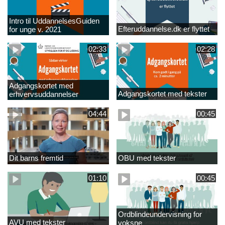
Intro til UddannelsesGuiden
Efteruddannelse.dk er flyttet
for unge v. 2021
02:33
02:28
Adgangskortet med
Adgangskortet med tekster
erhvervsuddannelser
04:44
00:45
Dit barns fremtid
OBU med tekster
01:10
00:45
Ordblindeundervisning for
AVU med tekster
voksne