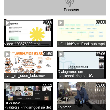
Podcasts
57:08
03:00
video1103676392.mp4
UG_UddSyst_Final_sub.mp4
01:50
77:06
Dialogmøde om
uvm_jml_uden_fade.mov
kvalitetssikring på UG
55:12
03:00
UGs nyw
Dyrlæge
kvalitetssikringsmodel på det