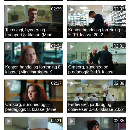
02:39
02:33
Teknologi, byggeri og
Kontor, handel og forretning
transport 8. klasse (Mine
9.-10. klasse 2022
introkurser) 2022
02:24
02:31
Kontor, handel og forretning 8.
Omsorg, sundhed og
klasse (Mine introkurser)
pædagogik 9.-10. klasse
2022
2022
02:37
02:38
Omsorg, sundhed og
Fødevarer, jordbrug og
pædagogik 8. klasse (Mine
oplevelser 9.-10. klasse 2022
introkurser) 2022
02:31
02:35