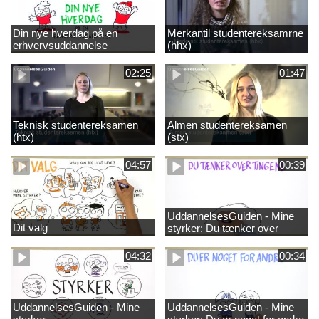
Din nye hverdag på en
Merkantil studentereksamrne
erhvervsuddannelse
(hhx)
02:25
01:47
Teknisk studentereksamen
Almen studentereksamen
(htx)
(stx)
04:57
00:39
UddannelsesGuiden - Mine
Dit valg
styrker: Du tænker over
tingene
04:32
00:34
UddannelsesGuiden - Mine
UddannelsesGuiden - Mine