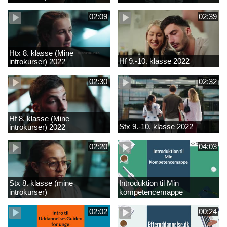
02:09
02:39
Htx 8. klasse (Mine
Hf 9.-10. klasse 2022
introkurser) 2022
02:30
02:32
Hf 8. klasse (Mine
Stx 9.-10. klasse 2022
introkurser) 2022
02:20
04:03
Stx 8. klasse (mine
Introduktion til Min
introkurser)
kompetencemappe
02:02
00:24