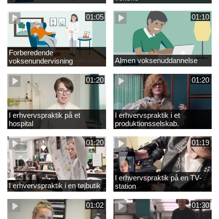
01:05
01:10
Forberedende
Almen voksenuddannelse
voksenundervisning
01:20
01:20
I erhvervspraktik på et
I erhvervspraktik i et
hospital
produktionsselskab.
01:20
01:19
I erhvervspraktik på en TV-
I erhvervspraktik i en tøjbutik
station
01:02
01:30