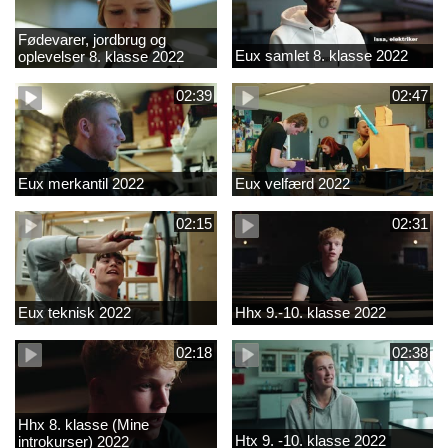
Fødevarer, jordbrug og
Eux samlet 8. klasse 2022
oplevelser 8. klasse 2022
02:39
02:47
Eux merkantil 2022
Eux velfærd 2022
02:15
02:31
Eux teknisk 2022
Hhx 9.-10. klasse 2022
02:18
02:38
Hhx 8. klasse (Mine
Htx 9. -10. klasse 2022
introkurser) 2022