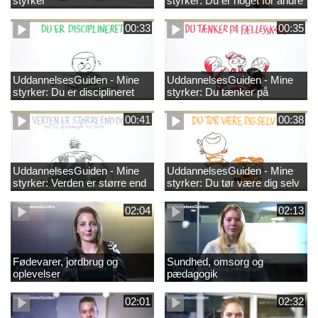
styrker
styrker: Du er noget for andre
00:33
00:35
UddannelsesGuiden - Mine
UddannelsesGuiden - Mine
styrker: Du er disciplineret
styrker: Du tænker på
fællesskabet
00:41
00:38
UddannelsesGuiden - Mine
UddannelsesGuiden - Mine
styrker: Verden er større end
styrker: Du tør være dig selv
dig og du bidrager til den
02:04
02:13
Fødevarer, jordbrug og
Sundhed, omsorg og
oplevelser
pædagogik
02:01
02:32