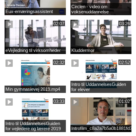
Circlen - video om
Eux-ernæringsassistent
voksenuddannelse
02:07
03:26
eVejledning til virksomheder
Kluddermor
02:32
02:52
Intro til UddannelsesGuiden
Min gymnasievej 2019.mp4
for elever
03:33
01:02
Intro til UddannelsesGuiden
Introfilm_c8a2a7b5a0b1881fd3
for vejledere og lærere 2019