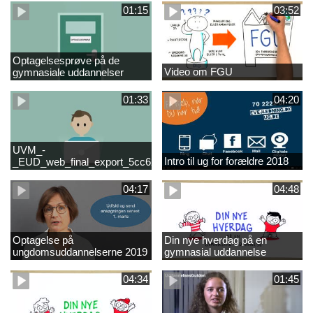
01:15
03:52
Optagelsesprøve på de
Video om FGU
gymnasiale uddannelser
01:33
04:20
UVM_-
Intro til ug for forældre 2018
_EUD_web_final_export_5cc62b2de8a2eab5775e52e524e16290
04:17
04:48
Optagelse på
Din nye hverdag på en
ungdomsuddannelserne 2019
gymnasial uddannelse
04:34
01:45