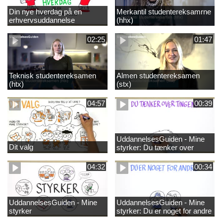
Din nye hverdag på en
Merkantil studentereksamrne
erhvervsuddannelse
(hhx)
02:25
01:47
Teknisk studentereksamen
Almen studentereksamen
(htx)
(stx)
04:57
00:39
UddannelsesGuiden - Mine
Dit valg
styrker: Du tænker over
tingene
04:32
00:34
UddannelsesGuiden - Mine
UddannelsesGuiden - Mine
styrker
styrker: Du er noget for andre