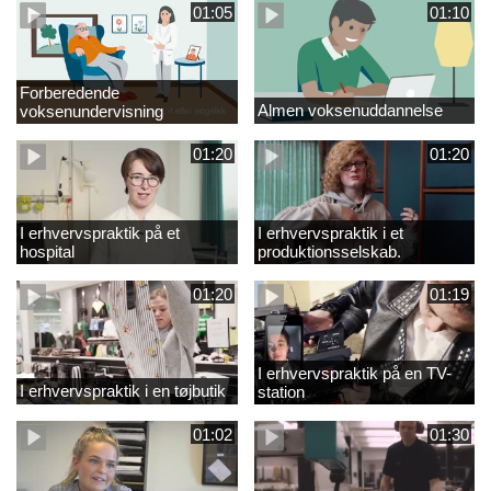
01:05
01:10
Forberedende
Almen voksenuddannelse
voksenundervisning
01:20
01:20
I erhvervspraktik på et
I erhvervspraktik i et
hospital
produktionsselskab.
01:20
01:19
I erhvervspraktik på en TV-
I erhvervspraktik i en tøjbutik
station
01:02
01:30