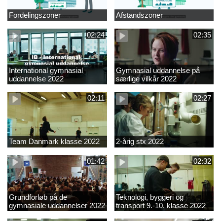
Fordelingszoner
Afstandszoner
02:24
02:35
International gymnasial
Gymnasial uddannelse på
uddannelse 2022
særlige vilkår 2022
02:11
02:27
Team Danmark klasse 2022
2-årig stx 2022
01:42
02:32
Grundforløb på de
Teknologi, byggeri og
gymnasiale uddannelser 2022
transport 9.-10. klasse 2022