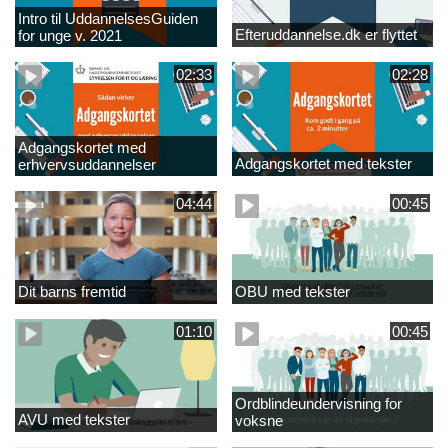
Intro til UddannelsesGuiden
Efteruddannelse.dk er flyttet
for unge v. 2021
02:33
02:28
Adgangskortet med
Adgangskortet med tekster
erhvervsuddannelser
04:44
00:45
Dit barns fremtid
OBU med tekster
01:10
00:45
Ordblindeundervisning for
AVU med tekster
voksne