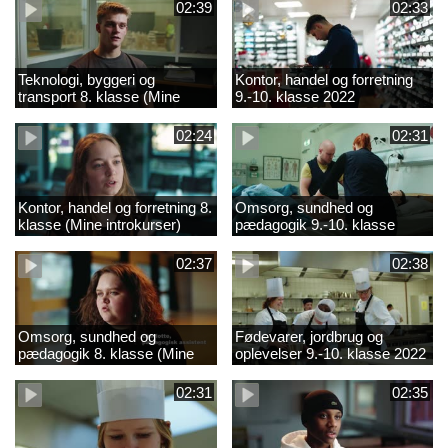
02:39
02:33
Teknologi, byggeri og
Kontor, handel og forretning
transport 8. klasse (Mine
9.-10. klasse 2022
introkurser) 2022
02:24
02:31
Kontor, handel og forretning 8.
Omsorg, sundhed og
klasse (Mine introkurser)
pædagogik 9.-10. klasse
2022
2022
02:37
02:38
Omsorg, sundhed og
Fødevarer, jordbrug og
pædagogik 8. klasse (Mine
oplevelser 9.-10. klasse 2022
introkurser) 2022
02:31
02:35