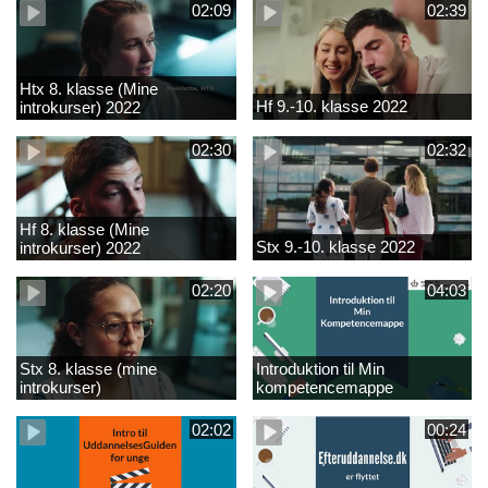
02:09
02:39
Htx 8. klasse (Mine
Hf 9.-10. klasse 2022
introkurser) 2022
02:30
02:32
Hf 8. klasse (Mine
Stx 9.-10. klasse 2022
introkurser) 2022
02:20
04:03
Stx 8. klasse (mine
Introduktion til Min
introkurser)
kompetencemappe
02:02
00:24