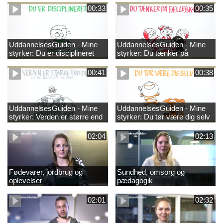
00:33
00:35
UddannelsesGuiden - Mine
UddannelsesGuiden - Mine
styrker: Du er disciplineret
styrker: Du tænker på
fællesskabet
00:41
00:38
UddannelsesGuiden - Mine
UddannelsesGuiden - Mine
styrker: Verden er større end
styrker: Du tør være dig selv
dig og du bidrager til den
02:04
02:13
Fødevarer, jordbrug og
Sundhed, omsorg og
oplevelser
pædagogik
02:01
02:32