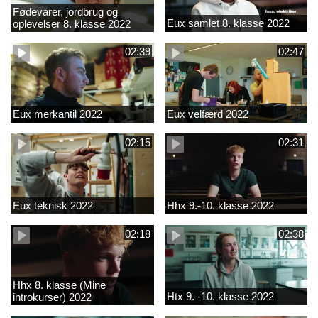
Fødevarer, jordbrug og
Eux samlet 8. klasse 2022
oplevelser 8. klasse 2022
02:39
02:47
Eux merkantil 2022
Eux velfærd 2022
02:15
02:31
Eux teknisk 2022
Hhx 9.-10. klasse 2022
02:18
02:38
Hhx 8. klasse (Mine
Htx 9. -10. klasse 2022
introkurser) 2022