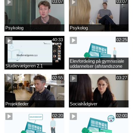
03:07
03:07
Psykolog
Psykolog
40:33
02:25
Elevfordeling på gymnasiale
Studievælgeren 2.1
uddannelser (afstandszone
redigeret)
02:55
03:27
Projektleder
Socialrådgiver
02:20
02:00