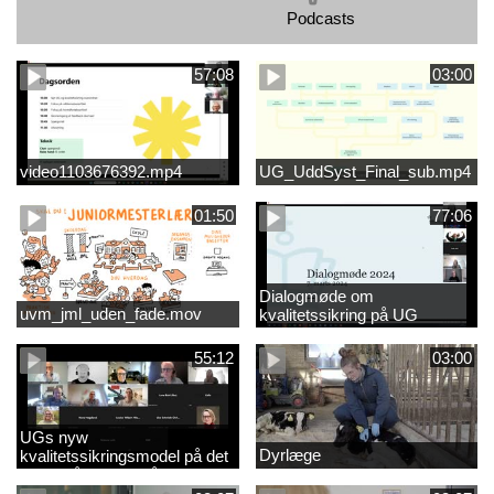
Podcasts
57:08
03:00
video1103676392.mp4
UG_UddSyst_Final_sub.mp4
01:50
77:06
Dialogmøde om
uvm_jml_uden_fade.mov
kvalitetssikring på UG
55:12
03:00
UGs nyw
Dyrlæge
kvalitetssikringsmodel på det
videregående område