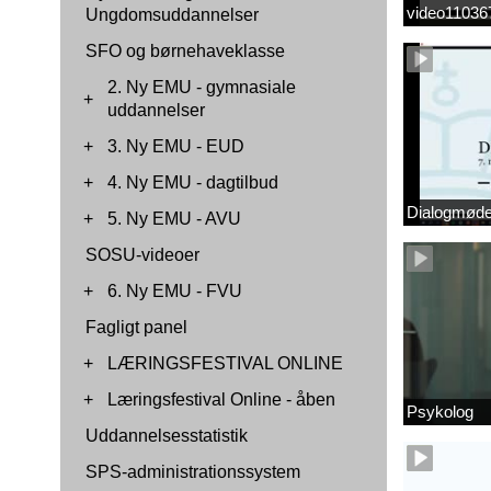
video1103
Ungdomsuddannelser
SFO og børnehaveklasse
2. Ny EMU - gymnasiale
+
uddannelser
+
3. Ny EMU - EUD
+
4. Ny EMU - dagtilbud
Dialogmøde 
+
5. Ny EMU - AVU
SOSU-videoer
+
6. Ny EMU - FVU
Fagligt panel
+
LÆRINGSFESTIVAL ONLINE
+
Læringsfestival Online - åben
Psykolog
Uddannelsesstatistik
SPS-administrationssystem