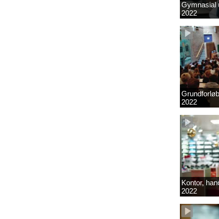
Gymnasial u
2022
Grundforlø
2022
Kontor, hand
2022