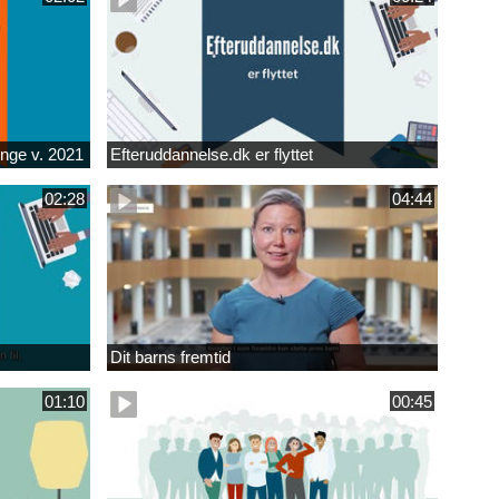
unge v. 2021
Efteruddannelse.dk er flyttet
02:28
04:44
Dit barns fremtid
01:10
00:45