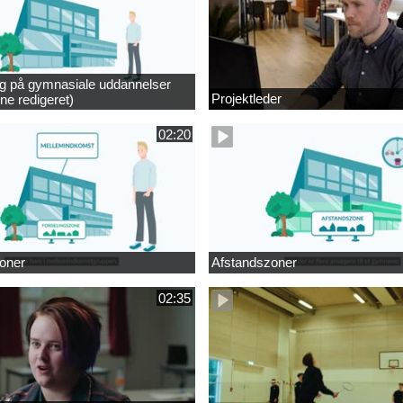
ng på gymnasiale uddannelser
Projektleder
ne redigeret)
02:20
oner
Afstandszoner
02:35