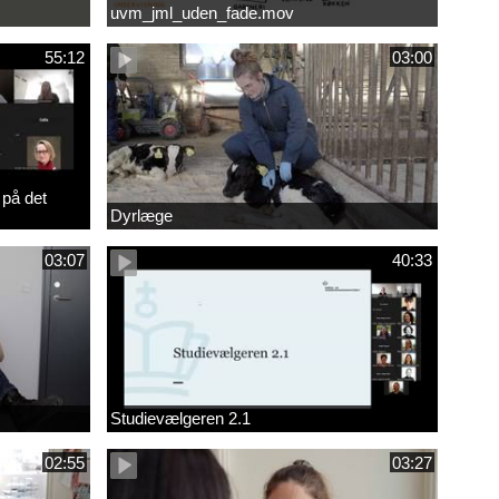
uvm_jml_uden_fade.mov
55:12
03:00
 på det
Dyrlæge
03:07
40:33
Studievælgeren 2.1
02:55
03:27