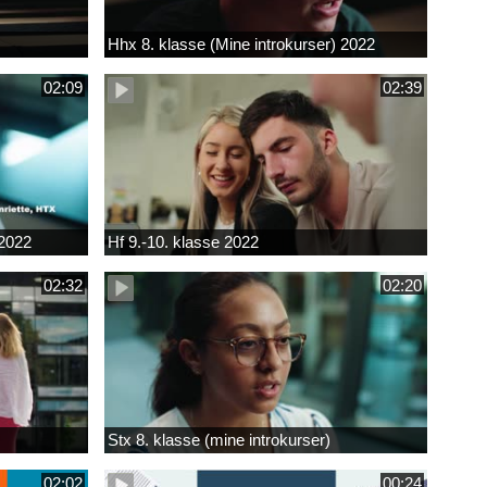
Hhx 8. klasse (Mine introkurser) 2022
02:09
02:39
 2022
Hf 9.-10. klasse 2022
02:32
02:20
Stx 8. klasse (mine introkurser)
02:02
00:24