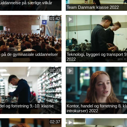
ddannelse på særlige vilkår
Team Danmark klasse 2022
01:42
b på de gymnasiale uddannelser
Teknologi, byggeri og transport 9
2022
02:33
el og forretning 9.-10. klasse
Kontor, handel og forretning 8. k
introkurser) 2022
02:37