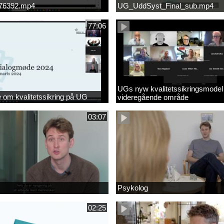
676392.mp4
UG_UddSyst_Final_sub.mp4
77:06
UGs nyw kvalitetssikringsmodel
om kvalitetssikring på UG
videregående område
03:07
Psykolog
02:25