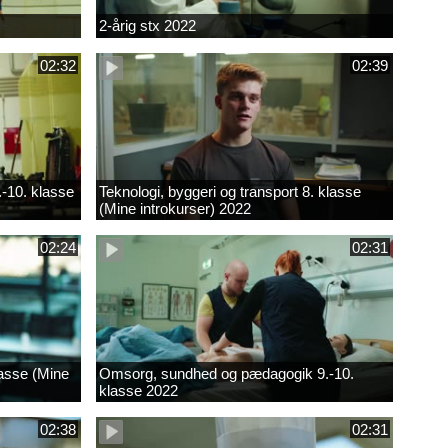
2-årig stx 2022
02:32
02:39
.-10. klasse
Teknologi, byggeri og transport 8. klasse
(Mine introkurser) 2022
02:24
02:31
lasse (Mine
Omsorg, sundhed og pædagogik 9.-10.
klasse 2022
02:38
02:31