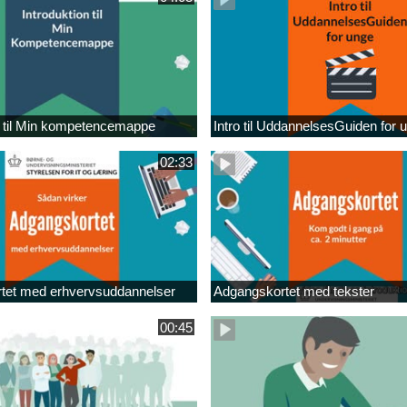
n til Min kompetencemappe
Intro til UddannelsesGuiden for 
02:33
tet med erhvervsuddannelser
Adgangskortet med tekster
00:45