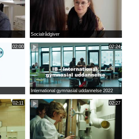
Socialrådgiver
02:00
02:24
International gymnasial uddannelse 2022
02:11
02:27