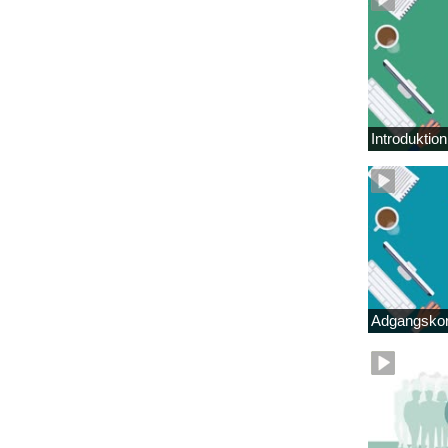
Introduktio
Adgangskor