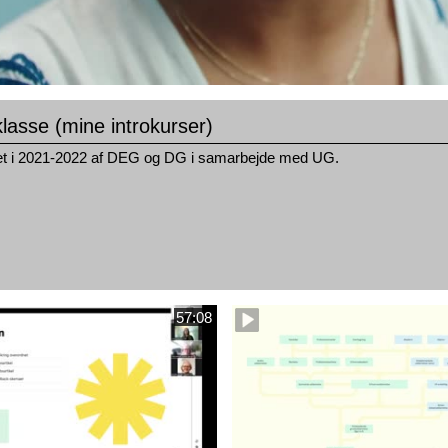
klasse (mine introkurser)
t i 2021-2022 af DEG og DG i samarbejde med UG.
57:08