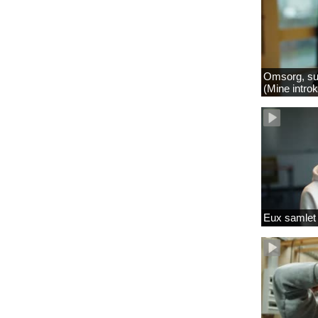
Omsorg, su
(Mine intro
Eux samlet 