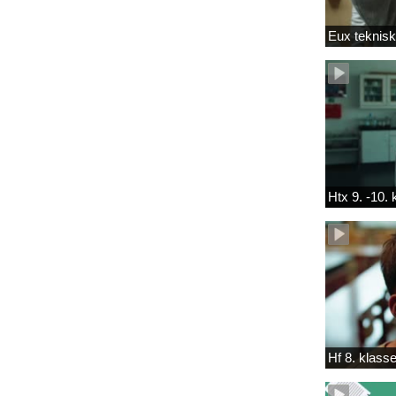
Eux teknis
Htx 9. -10.
Hf 8. klass