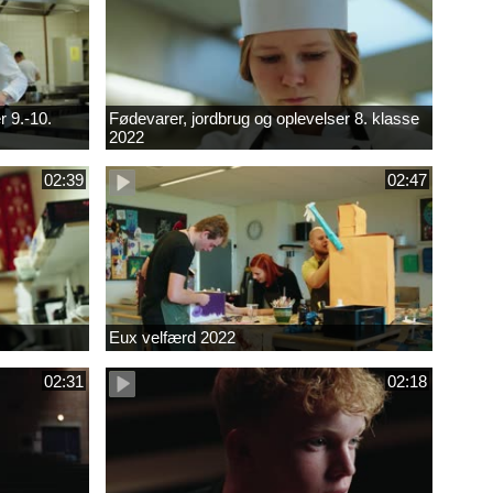
r 9.-10.
Fødevarer, jordbrug og oplevelser 8. klasse
2022
02:39
02:47
Eux velfærd 2022
02:31
02:18