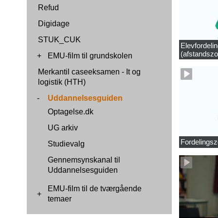
Refud
Digidage
STUK_CUK
Elevfordeli
(afstandszo
+
EMU-film til grundskolen
Merkantil caseeksamen - It og
logistik (HTH)
-
Uddannelsesguiden
Optagelse.dk
UG arkiv
Fordelingsz
Studievalg
Gennemsynskanal til
Uddannelsesguiden
EMU-film til de tværgående
+
temaer