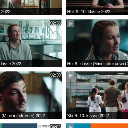
k 2022
Hhx 9.-10. klasse 2022
02:38
 klasse 2022
Htx 8. klasse (Mine introkurser)
02:30
e (Mine introkurser) 2022
Stx 9.-10. klasse 2022
04:03