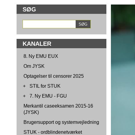
SØG
KANALER
8. Ny EMU EUX
Om JYSK
Optagelser til censorer 2025
+
STIL for STUK
+
7. Ny EMU - FGU
Merkantil caseeksamen 2015-16
(JYSK)
Brugersupport og systemvejledning
STUK - ordblindenetværket