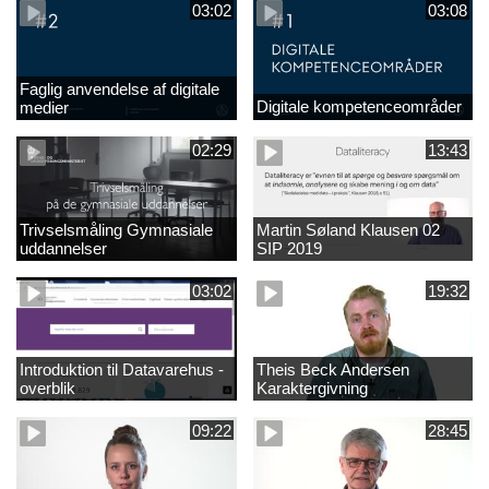
03:02
03:08
Faglig anvendelse af digitale
Digitale kompetenceområder
medier
02:29
13:43
Trivselsmåling Gymnasiale
Martin Søland Klausen 02
uddannelser
SIP 2019
03:02
19:32
Introduktion til Datavarehus -
Theis Beck Andersen
overblik
Karaktergivning
09:22
28:45