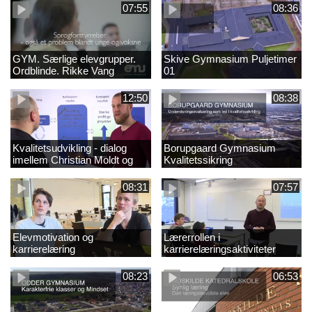
07:55
08:36
GYM. Særlige elevgrupper.
Skive Gymnasium Puljetimer
Ordblinde. Rikke Vang
01
12:50
08:38
Kvalitetsudvikling - dialog
Borupgaard Gymnasium
imellem Christian Moldt og
Kvalitetssikring
Dennis Hellegaard
08:31
07:57
Elevmotivation og
Lærerrollen i
karrierelæring
karrierelæringsaktiviteter
08:23
06:53