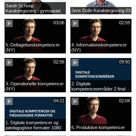
Sarah Schoop
Jens Dolin Karaktergivning 03
Karaktergivning i gymnasiet
01
03:06
02:59
5. Deltagelseskompetencer
4. Informationskompetencer
(NY)
(NY)
02:56
09:50
3. Operationelle kompetencer
2. Digitale
(NY)
kompetenceområder 2 final
(NY)
04:21
02:04
1. Digitale kompetencer og
6. Produktive kompetencer
pædagogiske formater 1080
final (ny)