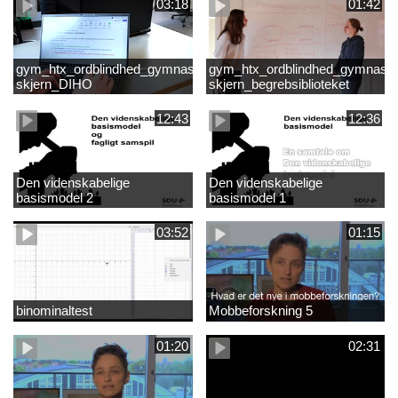
03:18
01:42
gym_htx_ordblindhed_gymnasiet
gym_htx_ordblindhed_gymnasie
skjern_DIHO
skjern_begrebsiblioteket
12:43
12:36
Den videnskabelige
Den videnskabelige
basismodel 2
basismodel 1
03:52
01:15
binominaltest
Mobbeforskning 5
01:20
02:31