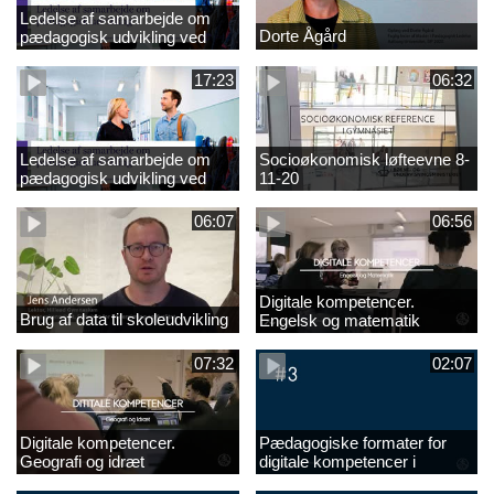
Ledelse af samarbejde om
Dorte Ågård
pædagogisk udvikling ved
EVA 18-11-20
17:23
06:32
Ledelse af samarbejde om
Socioøkonomisk løfteevne 8-
pædagogisk udvikling ved
11-20
EVA
06:07
06:56
Digitale kompetencer.
Brug af data til skoleudvikling
Engelsk og matematik
07:32
02:07
Digitale kompetencer.
Pædagogiske formater for
Geografi og idræt
digitale kompetencer i
undervisningen