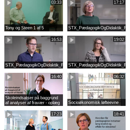
03:33
17:17
Tony og Steen 1 af 5
STX_PædagogikOgDidaktik_Fi
16:53
19:02
STX_PædagogikOgDidaktik_FilmB
STX_PædagogikOgDidaktik_Fi
16:40
06:32
Skoleindsatser på baggrund
Socioøkonomisk løfteevne
af analyser af fravær - oplæg
ved Astrid Lundby, EVA
17:23
18:41