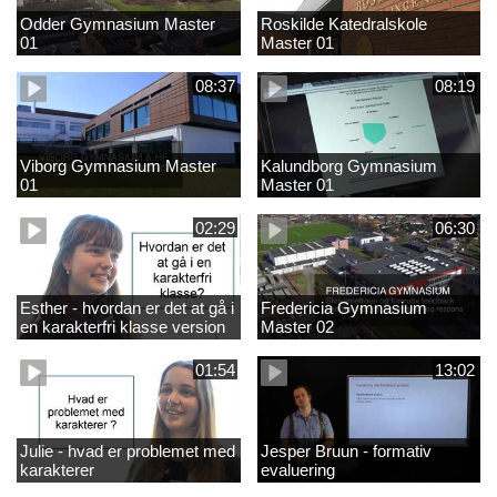
Odder Gymnasium Master
Roskilde Katedralskole
01
Master 01
08:37
08:19
Viborg Gymnasium Master
Kalundborg Gymnasium
01
Master 01
02:29
06:30
Esther - hvordan er det at gå i
Fredericia Gymnasium
en karakterfri klasse version
Master 02
4
01:54
13:02
Julie - hvad er problemet med
Jesper Bruun - formativ
karakterer
evaluering