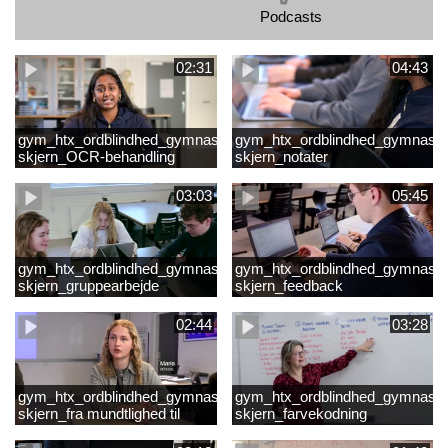
Podcasts
02:31
04:43
gym_htx_ordblindhed_gymnasiet
gym_htx_ordblindhed_gymnasie
skjern_OCR-behandling
skjern_notater
03:03
05:45
gym_htx_ordblindhed_gymnasiet
gym_htx_ordblindhed_gymnasie
skjern_gruppearbejde
skjern_feedback
02:44
03:28
gym_htx_ordblindhed_gymnasiet
gym_htx_ordblindhed_gymnasie
skjern_fra mundtlighed til
skjern_farvekodning
skriftlighed