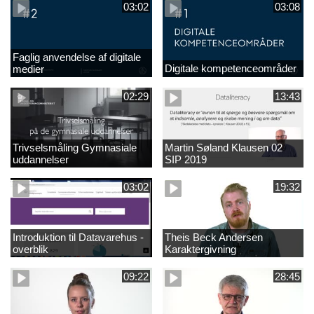
03:02
03:08
Faglig anvendelse af digitale
Digitale kompetenceområder
medier
02:29
13:43
Trivselsmåling Gymnasiale
Martin Søland Klausen 02
uddannelser
SIP 2019
03:02
19:32
Introduktion til Datavarehus -
Theis Beck Andersen
overblik
Karaktergivning
09:22
28:45