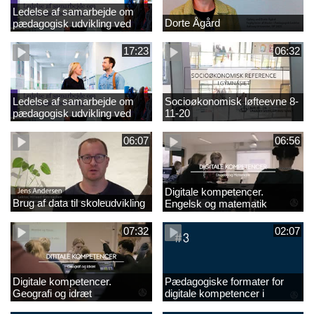
Ledelse af samarbejde om
Dorte Ågård
pædagogisk udvikling ved
EVA 18-11-20
17:23
06:32
Ledelse af samarbejde om
Socioøkonomisk løfteevne 8-
pædagogisk udvikling ved
11-20
EVA
06:07
06:56
Digitale kompetencer.
Brug af data til skoleudvikling
Engelsk og matematik
07:32
02:07
Digitale kompetencer.
Pædagogiske formater for
Geografi og idræt
digitale kompetencer i
undervisningen