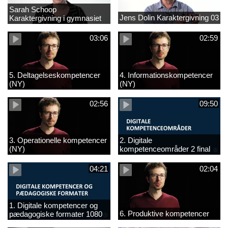
Sarah Schoop
Jens Dolin Karaktergivning 03
Karaktergivning i gymnasiet
01
03:06
02:59
5. Deltagelseskompetencer
4. Informationskompetencer
(NY)
(NY)
02:56
09:50
3. Operationelle kompetencer
2. Digitale
(NY)
kompetenceområder 2 final
(NY)
04:21
02:04
1. Digitale kompetencer og
6. Produktive kompetencer
pædagogiske formater 1080
final (ny)