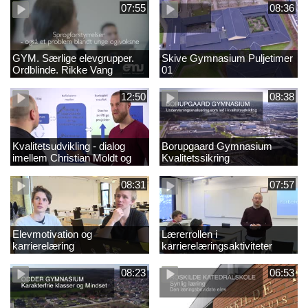
07:55
08:36
GYM. Særlige elevgrupper.
Skive Gymnasium Puljetimer
Ordblinde. Rikke Vang
01
12:50
08:38
Kvalitetsudvikling - dialog
Borupgaard Gymnasium
imellem Christian Moldt og
Kvalitetssikring
Dennis Hellegaard
08:31
07:57
Elevmotivation og
Lærerrollen i
karrierelæring
karrierelæringsaktiviteter
08:23
06:53