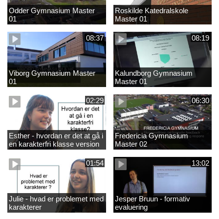
Odder Gymnasium Master
Roskilde Katedralskole
01
Master 01
08:37
08:19
Viborg Gymnasium Master
Kalundborg Gymnasium
01
Master 01
02:29
06:30
Esther - hvordan er det at gå i
Fredericia Gymnasium
en karakterfri klasse version
Master 02
4
01:54
13:02
Julie - hvad er problemet med
Jesper Bruun - formativ
karakterer
evaluering