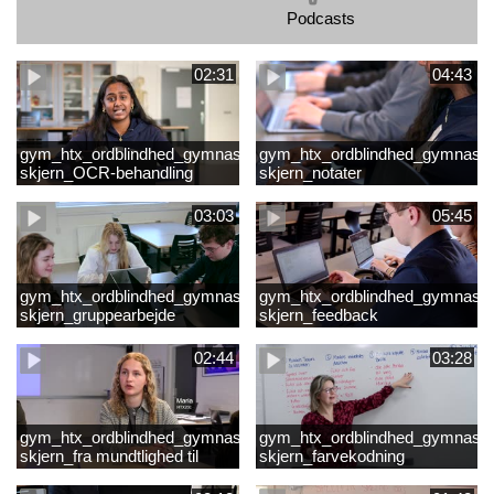
Podcasts
02:31
04:43
gym_htx_ordblindhed_gymnasiet
gym_htx_ordblindhed_gymnasie
skjern_OCR-behandling
skjern_notater
03:03
05:45
gym_htx_ordblindhed_gymnasiet
gym_htx_ordblindhed_gymnasie
skjern_gruppearbejde
skjern_feedback
02:44
03:28
gym_htx_ordblindhed_gymnasiet
gym_htx_ordblindhed_gymnasie
skjern_fra mundtlighed til
skjern_farvekodning
skriftlighed