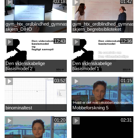
03:18
01:42
gym_htx_ordblindhed_gymnasiet
gym_htx_ordblindhed_gymnasie
skjern_DIHO
skjern_begrebsiblioteket
12:43
12:36
Den videnskabelige
Den videnskabelige
basismodel 2
basismodel 1
03:52
01:15
binominaltest
Mobbeforskning 5
01:20
02:31