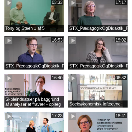
03:33
17:17
Tony og Steen 1 af 5
STX_PædagogikOgDidaktik_Fi
16:53
19:02
STX_PædagogikOgDidaktik_FilmB
STX_PædagogikOgDidaktik_Fi
16:40
06:32
Skoleindsatser på baggrund
Socioøkonomisk løfteevne
af analyser af fravær - oplæg
ved Astrid Lundby, EVA
17:23
18:41