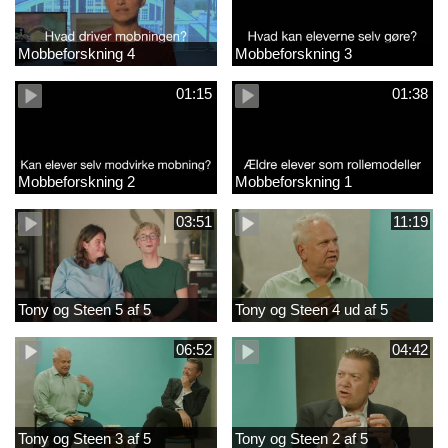
Mobbeforskning 4
Mobbeforskning 3
01:15
01:38
Mobbeforskning 2
Mobbeforskning 1
03:51
11:19
Tony og Steen 5 af 5
Tony og Steen 4 ud af 5
06:52
04:42
Tony og Steen 3 af 5
Tony og Steen 2 af 5