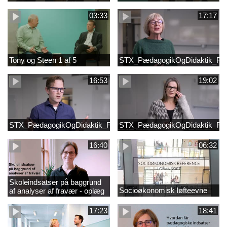
03:33
17:17
Tony og Steen 1 af 5
STX_PædagogikOgDidaktik_Fi
16:53
19:02
STX_PædagogikOgDidaktik_FilmB
STX_PædagogikOgDidaktik_Fi
16:40
06:32
Skoleindsatser på baggrund
Socioøkonomisk løfteevne
af analyser af fravær - oplæg
ved Astrid Lundby, EVA
17:23
18:41