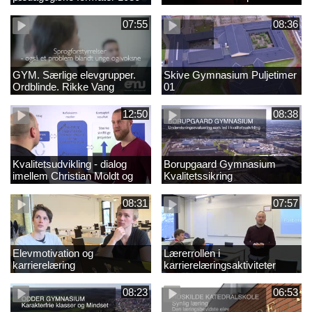
final (ny)
07:55
08:36
GYM. Særlige elevgrupper.
Skive Gymnasium Puljetimer
Ordblinde. Rikke Vang
01
12:50
08:38
Kvalitetsudvikling - dialog
Borupgaard Gymnasium
imellem Christian Moldt og
Kvalitetssikring
Dennis Hellegaard
08:31
07:57
Elevmotivation og
Lærerrollen i
karrierelæring
karrierelæringsaktiviteter
08:23
06:53