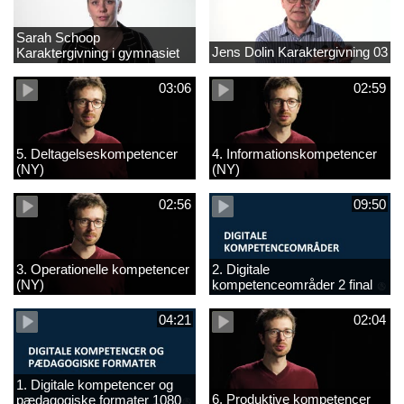
Sarah Schoop
Jens Dolin Karaktergivning 03
Karaktergivning i gymnasiet
01
03:06
02:59
5. Deltagelseskompetencer
4. Informationskompetencer
(NY)
(NY)
02:56
09:50
3. Operationelle kompetencer
2. Digitale
(NY)
kompetenceområder 2 final
(NY)
04:21
02:04
1. Digitale kompetencer og
6. Produktive kompetencer
pædagogiske formater 1080