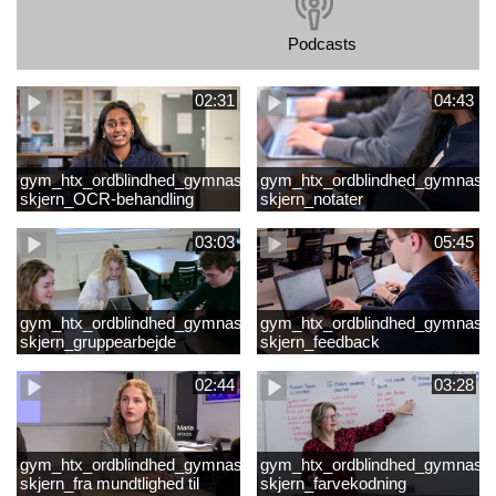
Podcasts
02:31
04:43
gym_htx_ordblindhed_gymnasiet
gym_htx_ordblindhed_gymnasie
skjern_OCR-behandling
skjern_notater
03:03
05:45
gym_htx_ordblindhed_gymnasiet
gym_htx_ordblindhed_gymnasie
skjern_gruppearbejde
skjern_feedback
02:44
03:28
gym_htx_ordblindhed_gymnasiet
gym_htx_ordblindhed_gymnasie
skjern_fra mundtlighed til
skjern_farvekodning