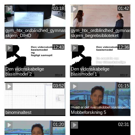
skriftlighed
03:18
01:42
gym_htx_ordblindhed_gymnasiet
gym_htx_ordblindhed_gymnasie
skjern_DIHO
skjern_begrebsiblioteket
12:43
12:36
Den videnskabelige
Den videnskabelige
basismodel 2
basismodel 1
03:52
01:15
binominaltest
Mobbeforskning 5
01:20
02:31