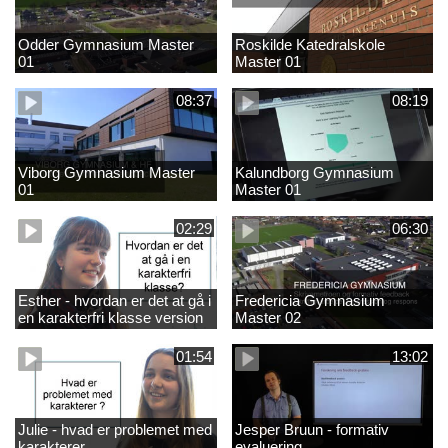
Odder Gymnasium Master
Roskilde Katedralskole
01
Master 01
08:37
08:19
Viborg Gymnasium Master
Kalundborg Gymnasium
01
Master 01
02:29
06:30
Esther - hvordan er det at gå i
Fredericia Gymnasium
en karakterfri klasse version
Master 02
4
01:54
13:02
Julie - hvad er problemet med
Jesper Bruun - formativ
karakterer
evaluering