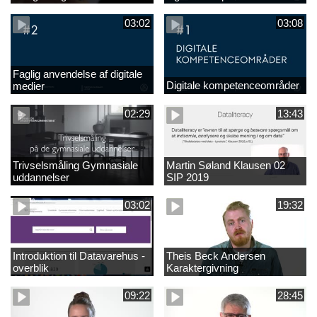
undervisningen
03:02
03:08
Faglig anvendelse af digitale
Digitale kompetenceområder
medier
02:29
13:43
Trivselsmåling Gymnasiale
Martin Søland Klausen 02
uddannelser
SIP 2019
03:02
19:32
Introduktion til Datavarehus -
Theis Beck Andersen
overblik
Karaktergivning
09:22
28:45