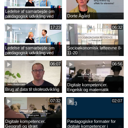
Ledelse af samarbejde om
Dorte Ågård
pædagogisk udvikling ved
EVA 18-11-20
17:23
06:32
Ledelse af samarbejde om
Socioøkonomisk løfteevne 8-
pædagogisk udvikling ved
11-20
EVA
06:07
06:56
Digitale kompetencer.
Brug af data til skoleudvikling
Engelsk og matematik
07:32
02:07
Digitale kompetencer.
Pædagogiske formater for
Geografi og idræt
digitale kompetencer i