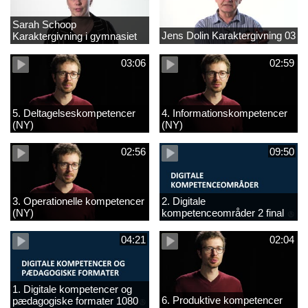
Sarah Schoop
Jens Dolin Karaktergivning 03
Karaktergivning i gymnasiet
01
03:06
02:59
5. Deltagelseskompetencer
4. Informationskompetencer
(NY)
(NY)
02:56
09:50
3. Operationelle kompetencer
2. Digitale
(NY)
kompetenceområder 2 final
(NY)
04:21
02:04
1. Digitale kompetencer og
6. Produktive kompetencer
pædagogiske formater 1080