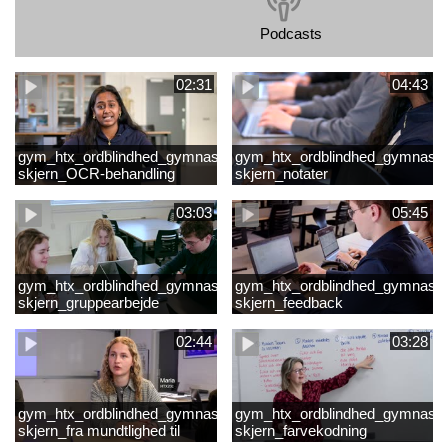
Podcasts
02:31
04:43
gym_htx_ordblindhed_gymnasiet
gym_htx_ordblindhed_gymnasie
skjern_OCR-behandling
skjern_notater
03:03
05:45
gym_htx_ordblindhed_gymnasiet
gym_htx_ordblindhed_gymnasie
skjern_gruppearbejde
skjern_feedback
02:44
03:28
gym_htx_ordblindhed_gymnasiet
gym_htx_ordblindhed_gymnasie
skjern_fra mundtlighed til
skjern_farvekodning
skriftlighed