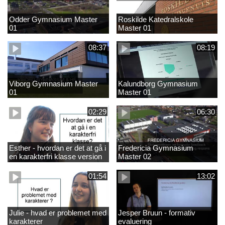
Odder Gymnasium Master
Roskilde Katedralskole
01
Master 01
08:37
08:19
Viborg Gymnasium Master
Kalundborg Gymnasium
01
Master 01
02:29
06:30
Esther - hvordan er det at gå i
Fredericia Gymnasium
en karakterfri klasse version
Master 02
4
01:54
13:02
Julie - hvad er problemet med
Jesper Bruun - formativ
karakterer
evaluering