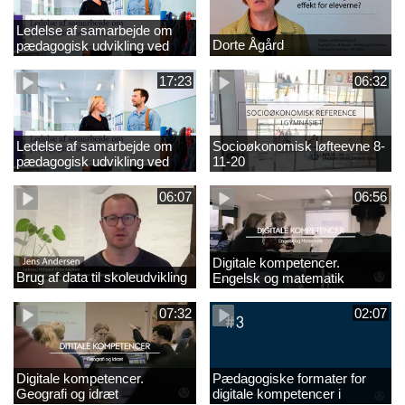
Ledelse af samarbejde om
Dorte Ågård
pædagogisk udvikling ved
EVA 18-11-20
17:23
06:32
Ledelse af samarbejde om
Socioøkonomisk løfteevne 8-
pædagogisk udvikling ved
11-20
EVA
06:07
06:56
Digitale kompetencer.
Brug af data til skoleudvikling
Engelsk og matematik
07:32
02:07
Digitale kompetencer.
Pædagogiske formater for
Geografi og idræt
digitale kompetencer i