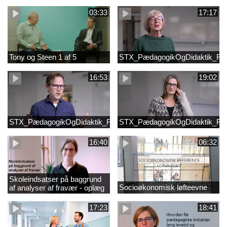
03:33
17:17
Tony og Steen 1 af 5
STX_PædagogikOgDidaktik_Fi
16:53
19:02
STX_PædagogikOgDidaktik_FilmB
STX_PædagogikOgDidaktik_Fi
16:40
06:32
Skoleindsatser på baggrund
Socioøkonomisk løfteevne
af analyser af fravær - oplæg
ved Astrid Lundby, EVA
17:23
18:41