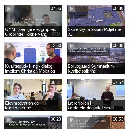
final (ny)
07:55
08:36
GYM. Særlige elevgrupper.
Skive Gymnasium Puljetimer
Ordblinde. Rikke Vang
01
12:50
08:38
Kvalitetsudvikling - dialog
Borupgaard Gymnasium
imellem Christian Moldt og
Kvalitetssikring
Dennis Hellegaard
08:31
07:57
Elevmotivation og
Lærerrollen i
karrierelæring
karrierelæringsaktiviteter
08:23
06:53