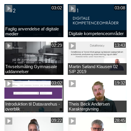
undervisningen
03:02
03:08
Faglig anvendelse af digitale
Digitale kompetenceområder
medier
02:29
13:43
Trivselsmåling Gymnasiale
Martin Søland Klausen 02
uddannelser
SIP 2019
03:02
19:32
Introduktion til Datavarehus -
Theis Beck Andersen
overblik
Karaktergivning
09:22
28:45