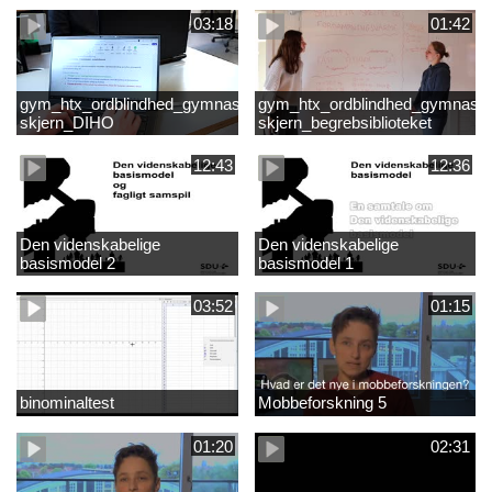
03:18
01:42
gym_htx_ordblindhed_gymnasiet
gym_htx_ordblindhed_gymnasie
skjern_DIHO
skjern_begrebsiblioteket
12:43
12:36
Den videnskabelige
Den videnskabelige
basismodel 2
basismodel 1
03:52
01:15
binominaltest
Mobbeforskning 5
01:20
02:31