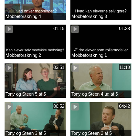
Mobbeforskning 4
Mobbeforskning 3
01:15
01:38
Mobbeforskning 2
Mobbeforskning 1
03:51
11:19
Tony og Steen 5 af 5
Tony og Steen 4 ud af 5
06:52
04:42
Tony og Steen 3 af 5
Tony og Steen 2 af 5