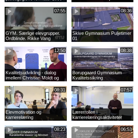
final (ny)
07:55
08:36
GYM. Særlige elevgrupper.
Skive Gymnasium Puljetimer
Ordblinde. Rikke Vang
01
12:50
08:38
Kvalitetsudvikling - dialog
Borupgaard Gymnasium
imellem Christian Moldt og
Kvalitetssikring
Dennis Hellegaard
08:31
07:57
Elevmotivation og
Lærerrollen i
karrierelæring
karrierelæringsaktiviteter
08:23
06:53