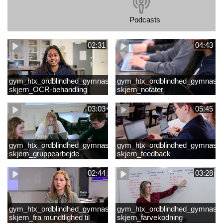
Podcasts
02:31
04:43
gym_htx_ordblindhed_gymnasiet
gym_htx_ordblindhed_gymnasie
skjern_OCR-behandling
skjern_notater
03:03
05:45
gym_htx_ordblindhed_gymnasiet
gym_htx_ordblindhed_gymnasie
skjern_gruppearbejde
skjern_feedback
02:44
03:28
gym_htx_ordblindhed_gymnasiet
gym_htx_ordblindhed_gymnasie
skjern_fra mundtlighed til
skjern_farvekodning