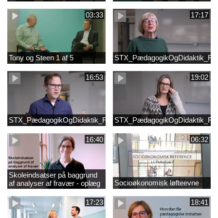
03:33
17:17
Tony og Steen 1 af 5
STX_PædagogikOgDidaktik_Fi
16:53
19:02
STX_PædagogikOgDidaktik_FilmB
STX_PædagogikOgDidaktik_Fi
16:40
06:32
Skoleindsatser på baggrund
Socioøkonomisk løfteevne
af analyser af fravær - oplæg
ved Astrid Lundby, EVA
17:23
18:41