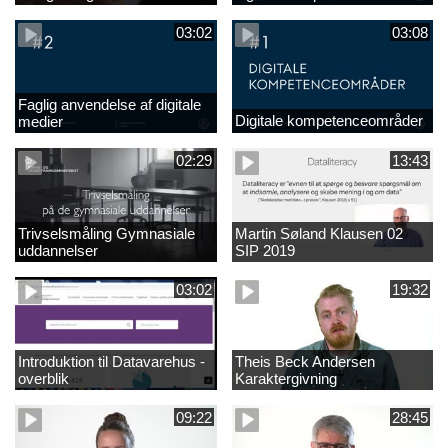
undervisningen
03:02
03:08
Faglig anvendelse af digitale
Digitale kompetenceområder
medier
02:29
13:43
Trivselsmåling Gymnasiale
Martin Søland Klausen 02
uddannelser
SIP 2019
03:02
19:32
Introduktion til Datavarehus -
Theis Beck Andersen
overblik
Karaktergivning
09:22
28:45