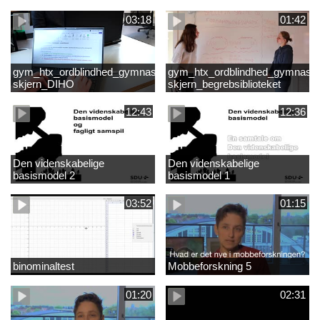
skriftlighed
03:18
01:42
gym_htx_ordblindhed_gymnasiet
gym_htx_ordblindhed_gymnasie
skjern_DIHO
skjern_begrebsiblioteket
12:43
12:36
Den videnskabelige
Den videnskabelige
basismodel 2
basismodel 1
03:52
01:15
binominaltest
Mobbeforskning 5
01:20
02:31