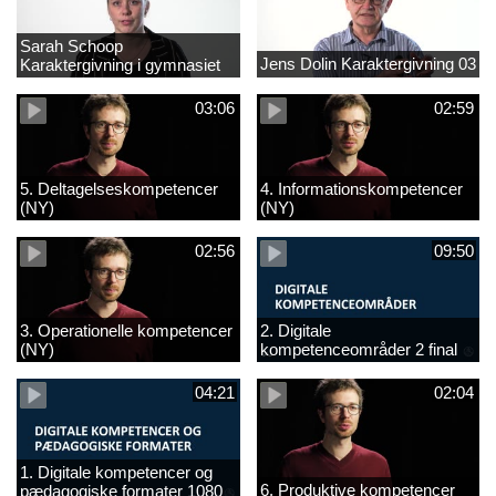
Sarah Schoop
Jens Dolin Karaktergivning 03
Karaktergivning i gymnasiet
01
03:06
02:59
5. Deltagelseskompetencer
4. Informationskompetencer
(NY)
(NY)
02:56
09:50
3. Operationelle kompetencer
2. Digitale
(NY)
kompetenceområder 2 final
(NY)
04:21
02:04
1. Digitale kompetencer og
6. Produktive kompetencer
pædagogiske formater 1080