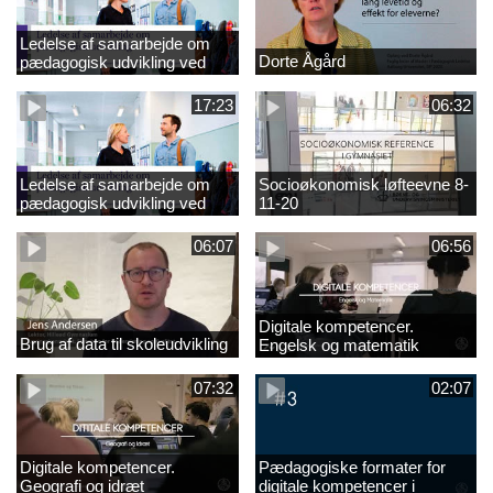
Ledelse af samarbejde om
Dorte Ågård
pædagogisk udvikling ved
EVA 18-11-20
17:23
06:32
Ledelse af samarbejde om
Socioøkonomisk løfteevne 8-
pædagogisk udvikling ved
11-20
EVA
06:07
06:56
Digitale kompetencer.
Brug af data til skoleudvikling
Engelsk og matematik
07:32
02:07
Digitale kompetencer.
Pædagogiske formater for
Geografi og idræt
digitale kompetencer i