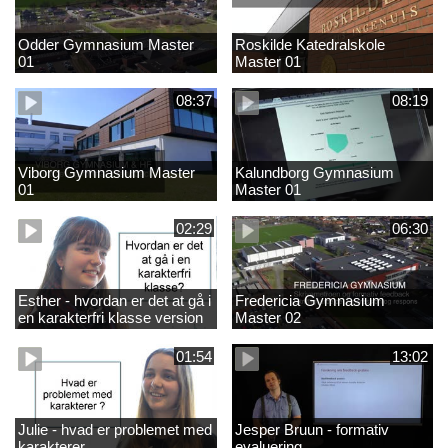
Odder Gymnasium Master
Roskilde Katedralskole
01
Master 01
08:37
08:19
Viborg Gymnasium Master
Kalundborg Gymnasium
01
Master 01
02:29
06:30
Esther - hvordan er det at gå i
Fredericia Gymnasium
en karakterfri klasse version
Master 02
4
01:54
13:02
Julie - hvad er problemet med
Jesper Bruun - formativ
karakterer
evaluering