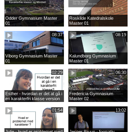
Odder Gymnasium Master
Roskilde Katedralskole
01
Master 01
08:37
08:19
Viborg Gymnasium Master
Kalundborg Gymnasium
01
Master 01
02:29
06:30
Esther - hvordan er det at gå i
Fredericia Gymnasium
en karakterfri klasse version
Master 02
4
01:54
13:02
Julie - hvad er problemet med
Jesper Bruun - formativ