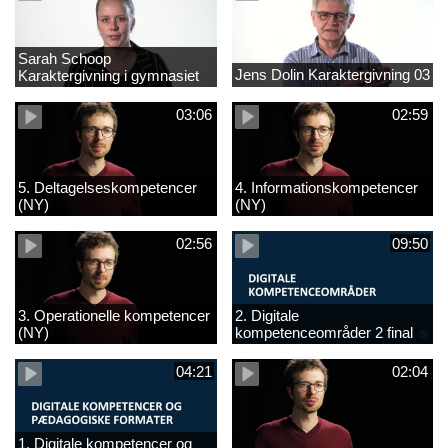
Sarah Schoop
Jens Dolin Karaktergivning 03
Karaktergivning i gymnasiet
01
03:06
02:59
5. Deltagelseskompetencer
4. Informationskompetencer
(NY)
(NY)
02:56
09:50
3. Operationelle kompetencer
2. Digitale
(NY)
kompetenceområder 2 final
(NY)
04:21
02:04
1. Digitale kompetencer og