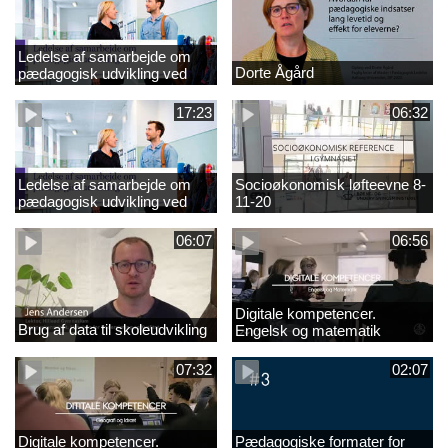
Ledelse af samarbejde om
Dorte Ågård
pædagogisk udvikling ved
EVA 18-11-20
17:23
06:32
Ledelse af samarbejde om
Socioøkonomisk løfteevne 8-
pædagogisk udvikling ved
11-20
EVA
06:07
06:56
Digitale kompetencer.
Brug af data til skoleudvikling
Engelsk og matematik
07:32
02:07
Digitale kompetencer.
Pædagogiske formater for