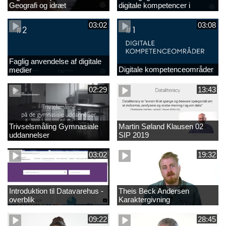
Geografi og idræt
digitale kompetencer i
undervisningen
03:02
03:08
Faglig anvendelse af digitale
Digitale kompetenceområder
medier
02:29
13:43
Trivselsmåling Gymnasiale
Martin Søland Klausen 02
uddannelser
SIP 2019
03:02
19:32
Introduktion til Datavarehus -
Theis Beck Andersen
overblik
Karaktergivning
09:22
28:45