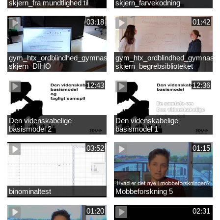
skjern_fra mundtlighed til
skjern_farvekodning
skriftlighed
03:18
01:42
gym_htx_ordblindhed_gymnasiet
gym_htx_ordblindhed_gymnasie
skjern_DIHO
skjern_begrebsiblioteket
12:43
12:36
Den videnskabelige
Den videnskabelige
basismodel 2
basismodel 1
03:52
01:15
binominaltest
Mobbeforskning 5
01:20
02:31