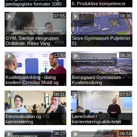
6. Produktive kompetencer
pædagogiske formater 1080
final (ny)
07:55
08:36
GYM. Særlige elevgrupper.
Skive Gymnasium Puljetimer
Ordblinde. Rikke Vang
01
12:50
08:38
Kvalitetsudvikling - dialog
Borupgaard Gymnasium
imellem Christian Moldt og
Kvalitetssikring
Dennis Hellegaard
08:31
07:57
Elevmotivation og
Lærerrollen i
karrierelæring
karrierelæringsaktiviteter
08:23
06:53