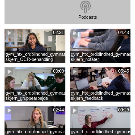
Podcasts
02:31
04:43
gym_htx_ordblindhed_gymnasiet
gym_htx_ordblindhed_gymnasie
skjern_OCR-behandling
skjern_notater
03:03
05:45
gym_htx_ordblindhed_gymnasiet
gym_htx_ordblindhed_gymnasie
skjern_gruppearbejde
skjern_feedback
02:44
03:28
gym_htx_ordblindhed_gymnasiet
gym_htx_ordblindhed_gymnasie