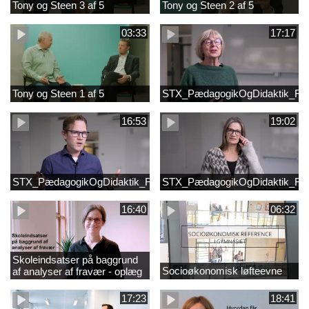
Tony og Steen 3 af 5
Tony og Steen 2 af 5
03:33
17:17
Tony og Steen 1 af 5
STX_PædagogikOgDidaktik_Fi
16:53
19:02
STX_PædagogikOgDidaktik_FilmB
STX_PædagogikOgDidaktik_Fi
16:40
06:32
Skoleindsatser på baggrund
Socioøkonomisk løfteevne
af analyser af fravær - oplæg
ved Astrid Lundby, EVA
17:23
18:41