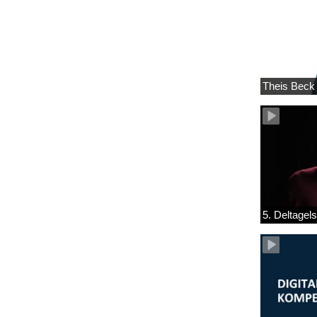
Theis Beck
5. Deltage