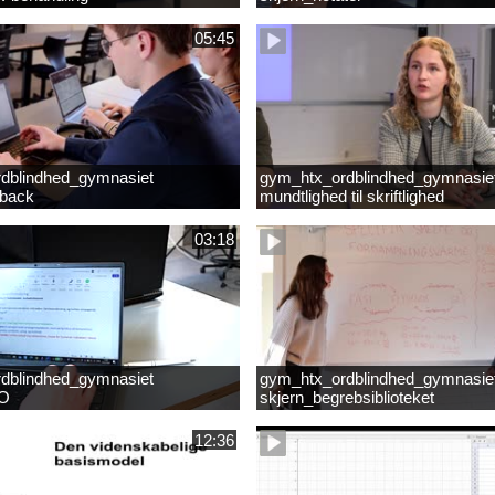
05:45
dblindhed_gymnasiet
gym_htx_ordblindhed_gymnasiet
dback
mundtlighed til skriftlighed
03:18
dblindhed_gymnasiet
gym_htx_ordblindhed_gymnasie
HO
skjern_begrebsiblioteket
12:36