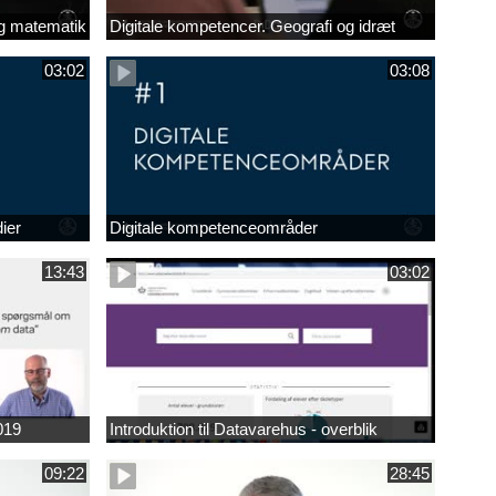
og matematik
Digitale kompetencer. Geografi og idræt
03:02
03:08
ier
Digitale kompetenceområder
13:43
03:02
019
Introduktion til Datavarehus - overblik
09:22
28:45