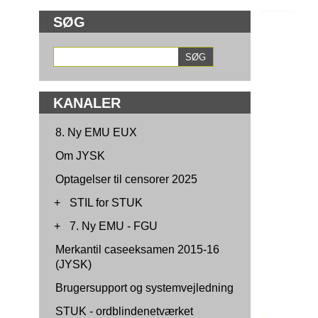
SØG
KANALER
8. Ny EMU EUX
Om JYSK
Optagelser til censorer 2025
+
STIL for STUK
+
7. Ny EMU - FGU
Merkantil caseeksamen 2015-16
(JYSK)
Brugersupport og systemvejledning
STUK - ordblindenetværket