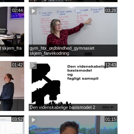
02:44
03:28
 skjern_fra
gym_htx_ordblindhed_gymnasiet
skjern_farvekodning
01:42
12:43
t
Den videnskabelige basismodel 2
03:52
01:15