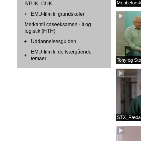
Mobbeforsk
STUK_CUK
+
EMU-film til grundskolen
Merkantil caseeksamen - It og
logistik (HTH)
+
Uddannelsesguiden
EMU-film til de tværgående
+
temaer
Tony og Ste
STX_Pædag