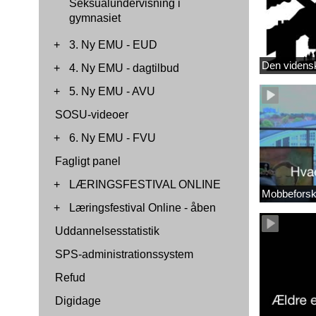
Seksualundervisning i
gymnasiet
+
3. Ny EMU - EUD
Den videns
+
4. Ny EMU - dagtilbud
+
5. Ny EMU - AVU
SOSU-videoer
+
6. Ny EMU - FVU
Fagligt panel
+
LÆRINGSFESTIVAL ONLINE
Mobbeforsk
+
Læringsfestival Online - åben
Uddannelsesstatistik
SPS-administrationssystem
Refud
Digidage