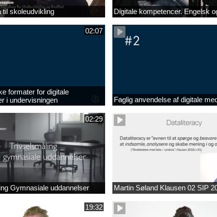
 til skoleudvikling
Digitale kompetencer. Engelsk 
02:07
 formater for digitale
Faglig anvendelse af digitale med
 i undervisningen
02:29
ling Gymnasiale uddannelser
Martin Søland Klausen 02 SIP 2
19:32