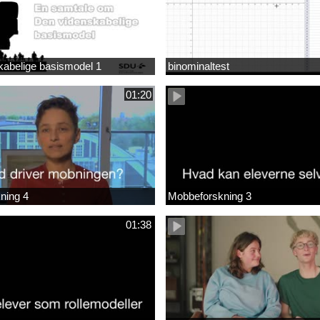
kabelige basismodel 1
binominaltest
01:20
ning 4
Mobbeforskning 3
01:38