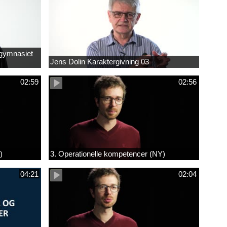
 gymnasiet
Jens Dolin Karaktergivning 03
02:59
02:56
)
3. Operationelle kompetencer (NY)
04:21
02:04