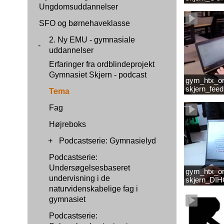
Ungdomsuddannelser
SFO og børnehaveklasse
2. Ny EMU - gymnasiale
-
uddannelser
Erfaringer fra ordblindeprojekt
Gymnasiet Skjern - podcast
gym_htx_or
skjern_fee
Tema
Fag
Højreboks
+
Podcastserie: Gymnasielyd
Podcastserie:
Undersøgelsesbaseret
gym_htx_or
undervisning i de
skjern_DI
naturvidenskabelige fag i
gymnasiet
Podcastserie: