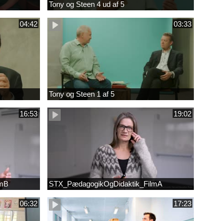
Tony og Steen 4 ud af 5
04:42
03:33
Tony og Steen 1 af 5
16:53
19:02
lmB
STX_PædagogikOgDidaktik_FilmA
06:32
17:23