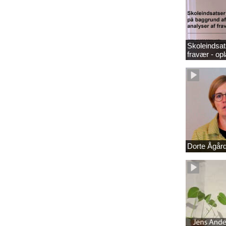
Skoleindsat
fravær - op
Dorte Ågår