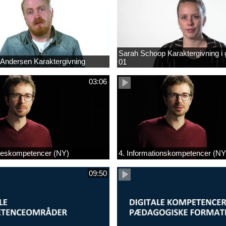
Sarah Schoop Karaktergivning i
 Andersen Karaktergivning
01
03:06
lseskompetencer (NY)
4. Informationskompetencer (NY
09:50