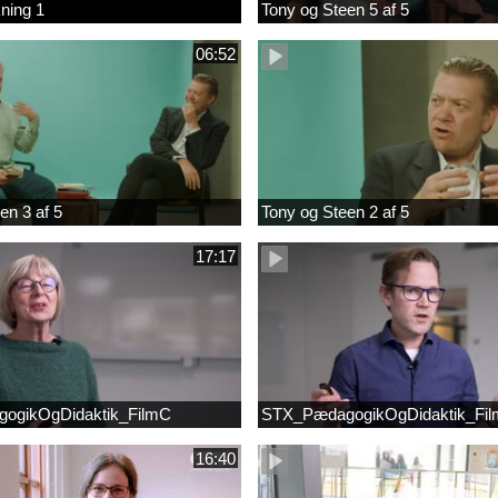
ning 1
Tony og Steen 5 af 5
06:52
en 3 af 5
Tony og Steen 2 af 5
17:17
ogikOgDidaktik_FilmC
STX_PædagogikOgDidaktik_Fi
16:40