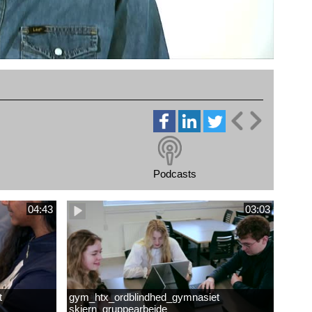
Podcasts
04:43
03:03
t
gym_htx_ordblindhed_gymnasiet
skjern_gruppearbejde