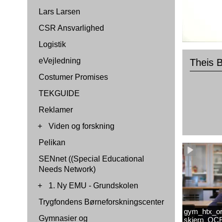
Lars Larsen
CSR Ansvarlighed
Logistik
eVejledning
Theis 
Costumer Promises
TEKGUIDE
Reklamer
+
Viden og forskning
Pelikan
SENnet ((Special Educational
Needs Network)
+
1. Ny EMU - Grundskolen
Trygfondens Børneforskningscenter
gym_htx_or
Gymnasier og
skjern_OCR