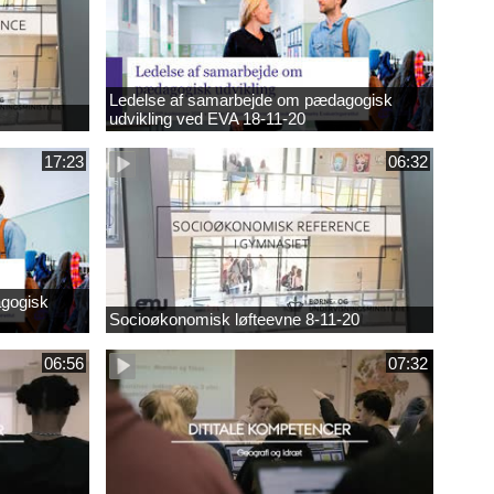
Ledelse af samarbejde om pædagogisk
udvikling ved EVA 18-11-20
17:23
06:32
gogisk
Socioøkonomisk løfteevne 8-11-20
06:56
07:32