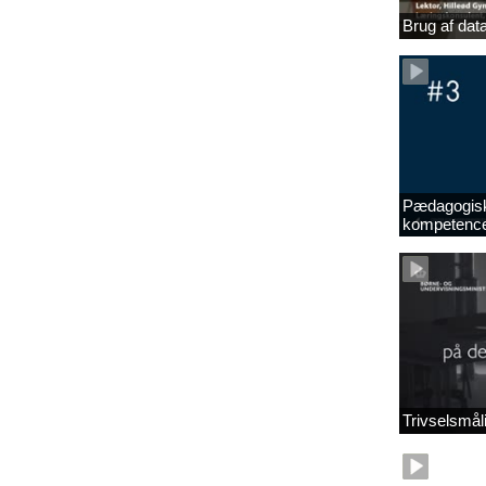
Brug af data
Pædagogiske
kompetencer
Trivselsmå