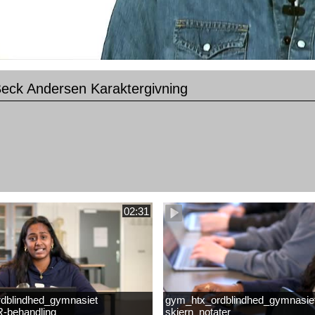
Beck Andersen Karaktergivning
02:31
dblindhed_gymnasiet
gym_htx_ordblindhed_gymnasie
-behandling
skjern_notater