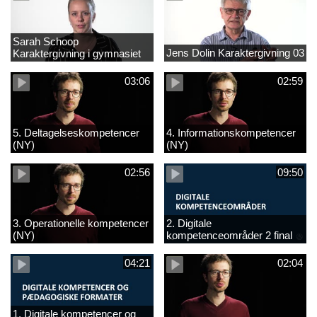
Sarah Schoop
Jens Dolin Karaktergivning 03
Karaktergivning i gymnasiet
01
03:06
02:59
5. Deltagelseskompetencer
4. Informationskompetencer
(NY)
(NY)
02:56
09:50
3. Operationelle kompetencer
2. Digitale
(NY)
kompetenceområder 2 final
(NY)
04:21
02:04
1. Digitale kompetencer og