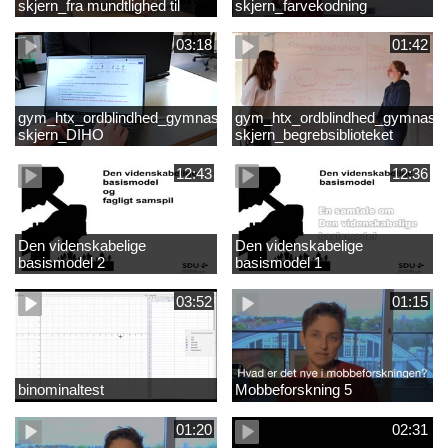
skjern_fra mundtlighed til
skjern_farvekodning
skriftlighed
03:18
01:42
gym_htx_ordblindhed_gymnasiet
gym_htx_ordblindhed_gymnasie
skjern_DIHO
skjern_begrebsiblioteket
12:43
12:36
Den videnskabelige
Den videnskabelige
basismodel 2
basismodel 1
03:52
01:15
binominaltest
Mobbeforskning 5
01:20
02:31