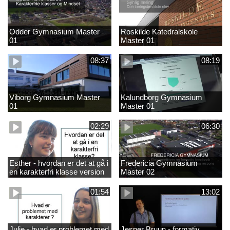
Odder Gymnasium Master
Roskilde Katedralskole
01
Master 01
08:37
08:19
Viborg Gymnasium Master
Kalundborg Gymnasium
01
Master 01
02:29
06:30
Esther - hvordan er det at gå i
Fredericia Gymnasium
en karakterfri klasse version
Master 02
4
01:54
13:02
Julie - hvad er problemet med
Jesper Bruun - formativ