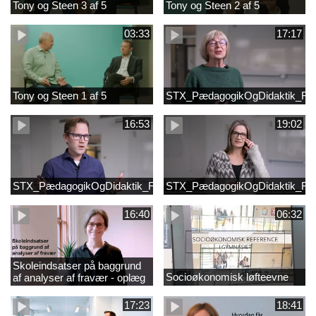
Tony og Steen 3 af 5
Tony og Steen 2 af 5
03:33
17:17
Tony og Steen 1 af 5
STX_PædagogikOgDidaktik_Fi
16:53
19:02
STX_PædagogikOgDidaktik_FilmB
STX_PædagogikOgDidaktik_Fi
16:40
06:32
Skoleindsatser på baggrund
Socioøkonomisk løfteevne
af analyser af fravær - oplæg
ved Astrid Lundby, EVA
17:23
18:41