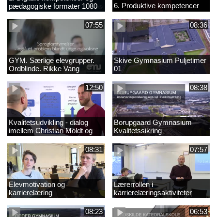
6. Produktive kompetencer
pædagogiske formater 1080
final (ny)
07:55
08:36
GYM. Særlige elevgrupper.
Skive Gymnasium Puljetimer
Ordblinde. Rikke Vang
01
12:50
08:38
Kvalitetsudvikling - dialog
Borupgaard Gymnasium
imellem Christian Moldt og
Kvalitetssikring
Dennis Hellegaard
08:31
07:57
Elevmotivation og
Lærerrollen i
karrierelæring
karrierelæringsaktiviteter
08:23
06:53