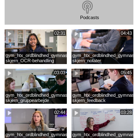
Podcasts
02:31
04:43
gym_htx_ordblindhed_gymnasiet
gym_htx_ordblindhed_gymnasie
skjern_OCR-behandling
skjern_notater
03:03
05:45
gym_htx_ordblindhed_gymnasiet
gym_htx_ordblindhed_gymnasie
skjern_gruppearbejde
skjern_feedback
02:44
03:28
gym_htx_ordblindhed_gymnasiet
gym_htx_ordblindhed_gymnasie