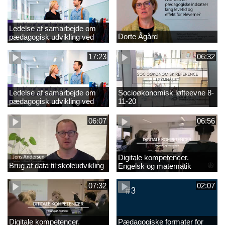
Ledelse af samarbejde om
Dorte Ågård
pædagogisk udvikling ved
EVA 18-11-20
17:23
06:32
Ledelse af samarbejde om
Socioøkonomisk løfteevne 8-
pædagogisk udvikling ved
11-20
EVA
06:07
06:56
Digitale kompetencer.
Brug af data til skoleudvikling
Engelsk og matematik
07:32
02:07
Digitale kompetencer.
Pædagogiske formater for