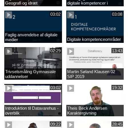
Geografi og idræt
digitale kompetencer i
undervisningen
03:02
03:08
Faglig anvendelse af digitale
Digitale kompetenceområder
medier
02:29
13:43
Trivselsmåling Gymnasiale
Martin Søland Klausen 02
uddannelser
SIP 2019
03:02
19:32
Introduktion til Datavarehus -
Theis Beck Andersen
overblik
Karaktergivning
09:22
28:45