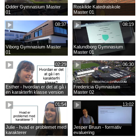
Odder Gymnasium Master
Roskilde Katedralskole
01
Master 01
08:37
08:19
Viborg Gymnasium Master
Kalundborg Gymnasium
01
Master 01
02:29
06:30
Esther - hvordan er det at gå i
Fredericia Gymnasium
en karakterfri klasse version
Master 02
4
01:54
13:02
Julie - hvad er problemet med
Jesper Bruun - formativ
karakterer
evaluering