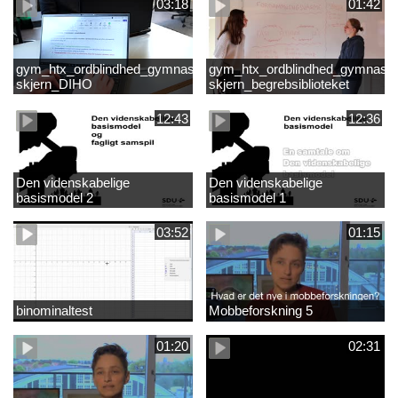
03:18
01:42
gym_htx_ordblindhed_gymnasiet
gym_htx_ordblindhed_gymnasie
skjern_DIHO
skjern_begrebsiblioteket
12:43
12:36
Den videnskabelige
Den videnskabelige
basismodel 2
basismodel 1
03:52
01:15
binominaltest
Mobbeforskning 5
01:20
02:31