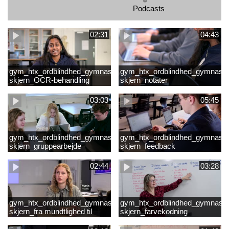
Podcasts
02:31
04:43
gym_htx_ordblindhed_gymnasiet
gym_htx_ordblindhed_gymnasie
skjern_OCR-behandling
skjern_notater
03:03
05:45
gym_htx_ordblindhed_gymnasiet
gym_htx_ordblindhed_gymnasie
skjern_gruppearbejde
skjern_feedback
02:44
03:28
gym_htx_ordblindhed_gymnasiet
gym_htx_ordblindhed_gymnasie
skjern_fra mundtlighed til
skjern_farvekodning
skriftlighed