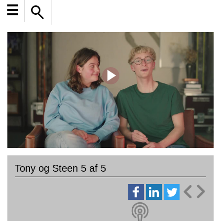
☰
Tony og Steen 5 af 5