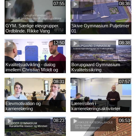
07:55
08:36
GYM. Særlige elevgrupper.
Skive Gymnasium Puljetimer
Ordblinde. Rikke Vang
01
12:50
08:38
Kvalitetsudvikling - dialog
Borupgaard Gymnasium
imellem Christian Moldt og
Kvalitetssikring
Dennis Hellegaard
08:31
07:57
Elevmotivation og
Lærerrollen i
karrierelæring
karrierelæringsaktiviteter
08:23
06:53