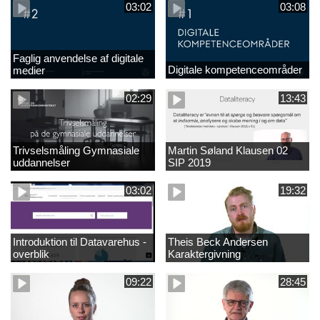
03:02
03:08
Faglig anvendelse af digitale
Digitale kompetenceområder
medier
02:29
13:43
Trivselsmåling Gymnasiale
Martin Søland Klausen 02
uddannelser
SIP 2019
03:02
19:32
Introduktion til Datavarehus -
Theis Beck Andersen
overblik
Karaktergivning
09:22
28:45