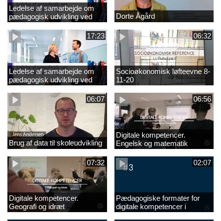
Ledelse af samarbejde om
Dorte Ågård
pædagogisk udvikling ved
EVA 18-11-20
17:23
06:32
Ledelse af samarbejde om
Socioøkonomisk løfteevne 8-
pædagogisk udvikling ved
11-20
EVA
06:07
06:56
Digitale kompetencer.
Brug af data til skoleudvikling
Engelsk og matematik
07:32
02:07
Digitale kompetencer.
Pædagogiske formater for
Geografi og idræt
digitale kompetencer i
undervisningen