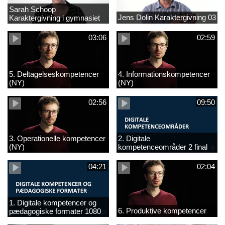
Sarah Schoop
Jens Dolin Karaktergivning 03
Karaktergivning i gymnasiet
01
03:06
02:59
5. Deltagelseskompetencer
4. Informationskompetencer
(NY)
(NY)
02:56
09:50
3. Operationelle kompetencer
2. Digitale
(NY)
kompetenceområder 2 final
(NY)
04:21
02:04
1. Digitale kompetencer og
6. Produktive kompetencer
pædagogiske formater 1080
final (ny)