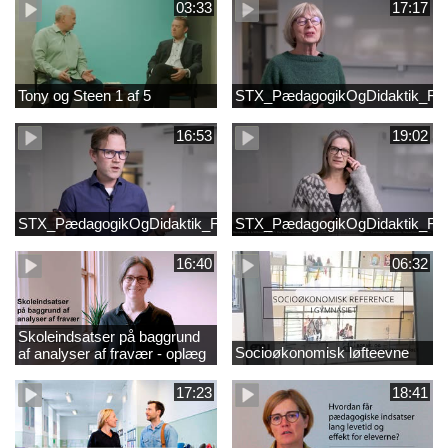
03:33
17:17
Tony og Steen 1 af 5
STX_PædagogikOgDidaktik_Fi
16:53
19:02
STX_PædagogikOgDidaktik_FilmB
STX_PædagogikOgDidaktik_Fi
16:40
06:32
Skoleindsatser på baggrund
Socioøkonomisk løfteevne
af analyser af fravær - oplæg
ved Astrid Lundby, EVA
17:23
18:41