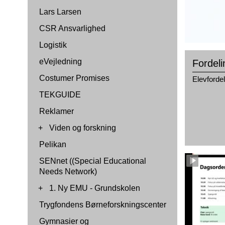
Lars Larsen
CSR Ansvarlighed
Logistik
eVejledning
Fordel
Costumer Promises
Elevforde
TEKGUIDE
Reklamer
+
Viden og forskning
Pelikan
SENnet ((Special Educational
Needs Network)
+
1. Ny EMU - Grundskolen
Trygfondens Børneforskningscenter
Gymnasier og