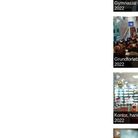
Gymnasial u
2022
Grundforlø
2022
Kontor, hand
2022