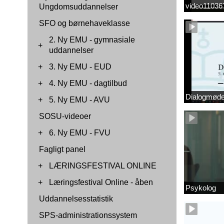
video1103
Ungdomsuddannelser
SFO og børnehaveklasse
2. Ny EMU - gymnasiale
+
uddannelser
+
3. Ny EMU - EUD
+
4. Ny EMU - dagtilbud
Dialogmøde 
+
5. Ny EMU - AVU
SOSU-videoer
+
6. Ny EMU - FVU
Fagligt panel
+
LÆRINGSFESTIVAL ONLINE
+
Læringsfestival Online - åben
Psykolog
Uddannelsesstatistik
SPS-administrationssystem