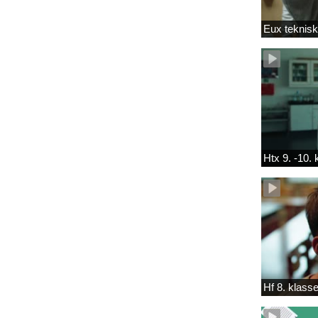
Eux teknis
Htx 9. -10.
Hf 8. klass