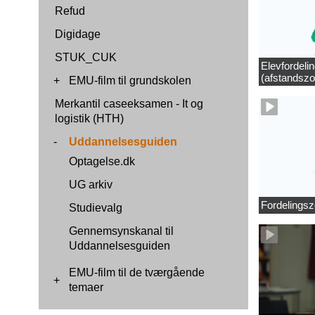
Refud
Digidage
STUK_CUK
Elevfordeli
(afstandszo
+
EMU-film til grundskolen
Merkantil caseeksamen - It og
logistik (HTH)
-
Uddannelsesguiden
Optagelse.dk
UG arkiv
Fordelingsz
Studievalg
Gennemsynskanal til
Uddannelsesguiden
EMU-film til de tværgående
+
temaer