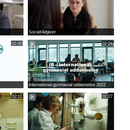
Socialrådgiver
02:00
02:24
International gymnasial uddannelse 2022
02:11
02:27