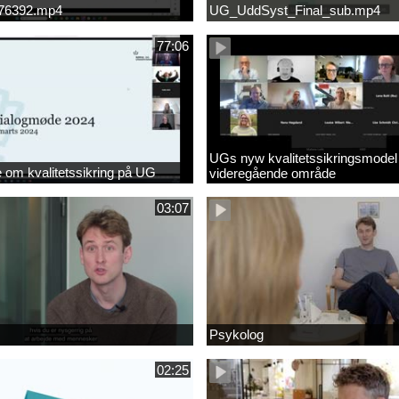
676392.mp4
UG_UddSyst_Final_sub.mp4
77:06
UGs nyw kvalitetssikringsmodel
om kvalitetssikring på UG
videregående område
03:07
Psykolog
02:25