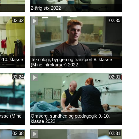
2-årig stx 2022
02:32
02:39
.-10. klasse
Teknologi, byggeri og transport 8. klasse
(Mine introkurser) 2022
02:24
02:31
lasse (Mine
Omsorg, sundhed og pædagogik 9.-10.
klasse 2022
02:38
02:31