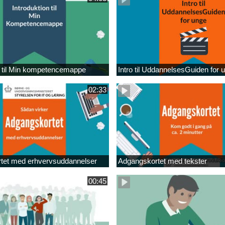
n til Min kompetencemappe
Intro til UddannelsesGuiden for 
02:33
tet med erhvervsuddannelser
Adgangskortet med tekster
00:45