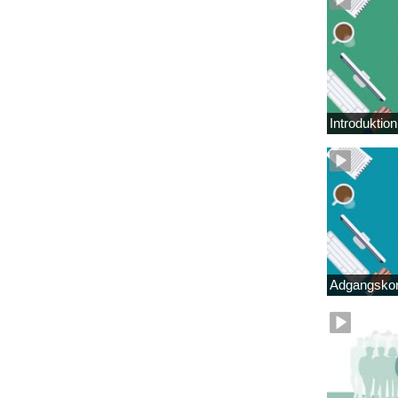
Introduktio
Adgangskor