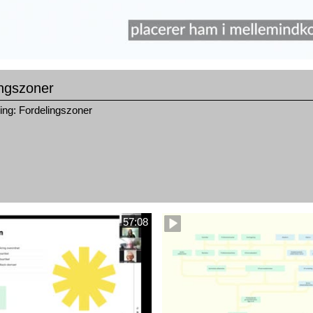
ingszoner
ling: Fordelingszoner
57:08