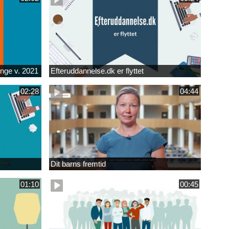
unge v. 2021
Efteruddannelse.dk er flyttet
02:28
04:44
Dit barns fremtid
01:10
00:45