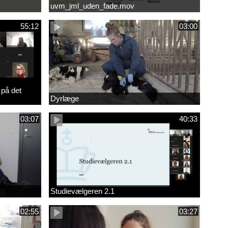
uvm_jml_uden_fade.mov
55:12
03:00
 på det
Dyrlæge
03:07
40:33
Studievælgeren 2.1
02:55
03:27