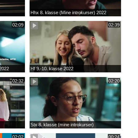
Hhx 8. klasse (Mine introkurser) 2022
02:09
02:39
 2022
Hf 9.-10. klasse 2022
02:32
02:20
Stx 8. klasse (mine introkurser)
02:02
00:24