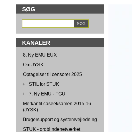
SØG
KANALER
8. Ny EMU EUX
Om JYSK
Optagelser til censorer 2025
+
STIL for STUK
+
7. Ny EMU - FGU
Merkantil caseeksamen 2015-16
(JYSK)
Brugersupport og systemvejledning
STUK - ordblindenetværket