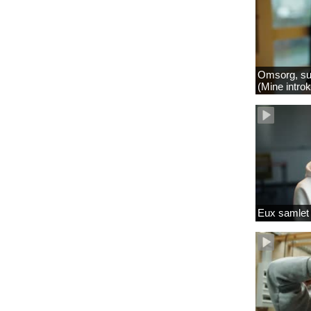
Omsorg, su
(Mine intro
Eux samlet 