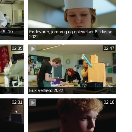
r 9.-10.
Fødevarer, jordbrug og oplevelser 8. klasse
2022
02:39
02:47
Eux velfærd 2022
02:31
02:18