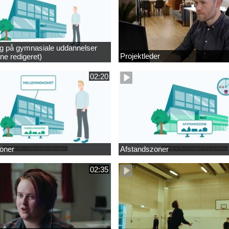
ng på gymnasiale uddannelser
Projektleder
ne redigeret)
02:20
oner
Afstandszoner
02:35