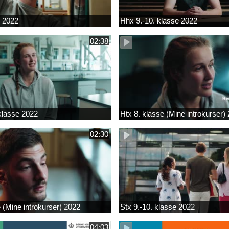
k 2022
Hhx 9.-10. klasse 2022
02:38
 klasse 2022
Htx 8. klasse (Mine introkurser)
02:30
e (Mine introkurser) 2022
Stx 9.-10. klasse 2022
04:03