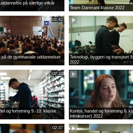
ddannelse på særlige vilkår
Team Danmark klasse 2022
01:42
b på de gymnasiale uddannelser
Teknologi, byggeri og transport 9
2022
02:33
el og forretning 9.-10. klasse
Kontor, handel og forretning 8. k
introkurser) 2022
02:37