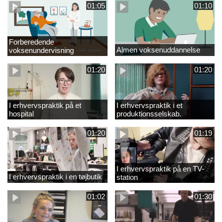
01:05
01:10
Forberedende
Almen voksenuddannelse
voksenundervisning
01:20
01:20
I erhvervspraktik på et
I erhvervspraktik i et
hospital
produktionsselskab.
01:20
01:19
I erhvervspraktik på en TV-
I erhvervspraktik i en tøjbutik
station
01:02
01:30