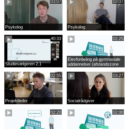
03:07
03:07
Psykolog
Psykolog
40:33
02:25
Elevfordeling på gymnasiale
Studievælgeren 2.1
uddannelser (afstandszone
redigeret)
02:55
03:27
Projektleder
Socialrådgiver
02:20
02:00