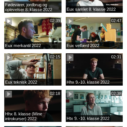
Fødevarer, jordbrug og
Eux samlet 8. klasse 2022
oplevelser 8. klasse 2022
02:39
02:47
Eux merkantil 2022
Eux velfærd 2022
02:15
02:31
Eux teknisk 2022
Hhx 9.-10. klasse 2022
02:18
02:38
Hhx 8. klasse (Mine
Htx 9. -10. klasse 2022
introkurser) 2022