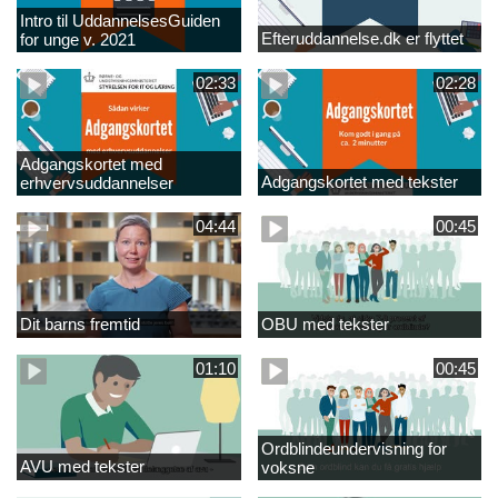
Intro til UddannelsesGuiden
Efteruddannelse.dk er flyttet
for unge v. 2021
02:33
02:28
Adgangskortet med
Adgangskortet med tekster
erhvervsuddannelser
04:44
00:45
Dit barns fremtid
OBU med tekster
01:10
00:45
Ordblindeundervisning for
AVU med tekster
voksne