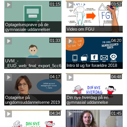
01:15
03:52
Optagelsesprøve på de
Video om FGU
gymnasiale uddannelser
01:33
04:20
UVM_-
Intro til ug for forældre 2018
_EUD_web_final_export_5cc62b2de8a2eab5775e52e524e16290
04:17
04:48
Optagelse på
Din nye hverdag på en
ungdomsuddannelserne 2019
gymnasial uddannelse
04:34
01:45