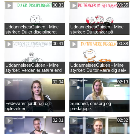
00:33
00:35
UddannelsesGuiden - Mine
UddannelsesGuiden - Mine
styrker: Du er disciplineret
styrker: Du tænker på
fællesskabet
00:41
00:38
UddannelsesGuiden - Mine
UddannelsesGuiden - Mine
styrker: Verden er større end
styrker: Du tør være dig selv
dig og du bidrager til den
02:04
02:13
Fødevarer, jordbrug og
Sundhed, omsorg og
oplevelser
pædagogik
02:01
02:32