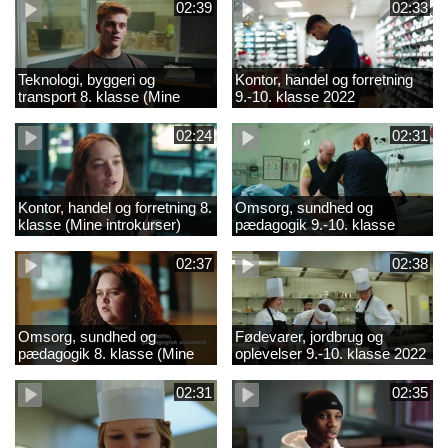
02:39
02:33
Teknologi, byggeri og
Kontor, handel og forretning
transport 8. klasse (Mine
9.-10. klasse 2022
introkurser) 2022
02:24
02:31
Kontor, handel og forretning 8.
Omsorg, sundhed og
klasse (Mine introkurser)
pædagogik 9.-10. klasse
2022
2022
02:37
02:38
Omsorg, sundhed og
Fødevarer, jordbrug og
pædagogik 8. klasse (Mine
oplevelser 9.-10. klasse 2022
introkurser) 2022
02:31
02:35