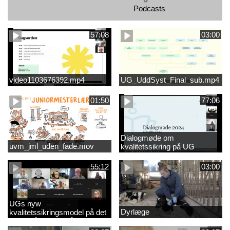
Podcasts
57:08
03:00
video1103676392.mp4
UG_UddSyst_Final_sub.mp4
01:50
77:06
Dialogmøde om
uvm_jml_uden_fade.mov
kvalitetssikring på UG
55:12
03:00
UGs nyw
Dyrlæge
kvalitetssikringsmodel på det
videregående område