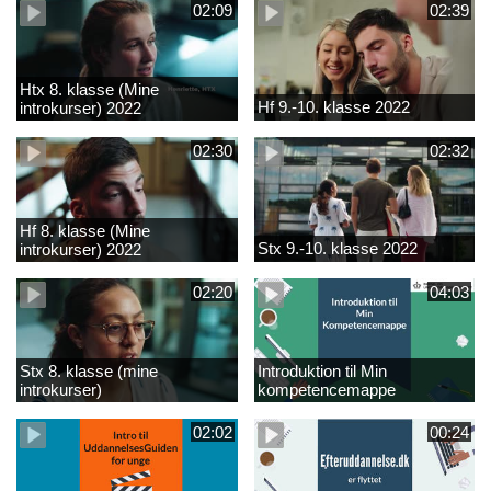
02:09
02:39
Htx 8. klasse (Mine
Hf 9.-10. klasse 2022
introkurser) 2022
02:30
02:32
Hf 8. klasse (Mine
Stx 9.-10. klasse 2022
introkurser) 2022
02:20
04:03
Stx 8. klasse (mine
Introduktion til Min
introkurser)
kompetencemappe
02:02
00:24