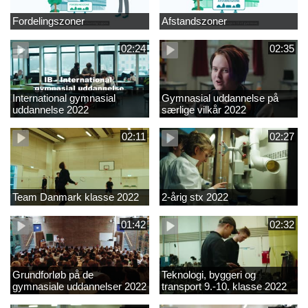
Fordelingszoner
Afstandszoner
02:24
02:35
International gymnasial
Gymnasial uddannelse på
uddannelse 2022
særlige vilkår 2022
02:11
02:27
Team Danmark klasse 2022
2-årig stx 2022
01:42
02:32
Grundforløb på de
Teknologi, byggeri og
gymnasiale uddannelser 2022
transport 9.-10. klasse 2022