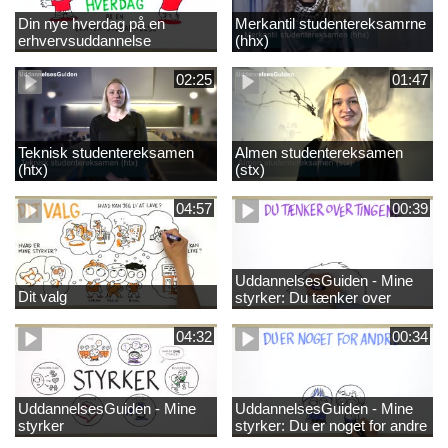
Din nye hverdag på en
Merkantil studentereksamrne
erhvervsuddannelse
(hhx)
02:25
01:47
Teknisk studentereksamen
Almen studentereksamen
(htx)
(stx)
04:57
00:39
UddannelsesGuiden - Mine
Dit valg
styrker: Du tænker over
tingene
04:32
00:34
UddannelsesGuiden - Mine
UddannelsesGuiden - Mine
styrker
styrker: Du er noget for andre