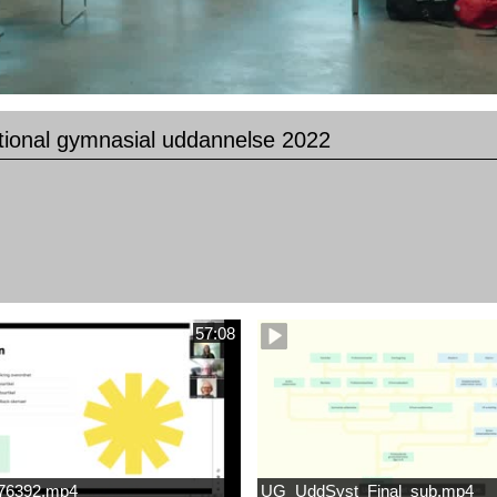
ational gymnasial uddannelse 2022
57:08
676392.mp4
UG_UddSyst_Final_sub.mp4