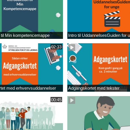
n til Min kompetencemappe
Intro til UddannelsesGuiden for 
02:33
tet med erhvervsuddannelser
Adgangskortet med tekster
00:45