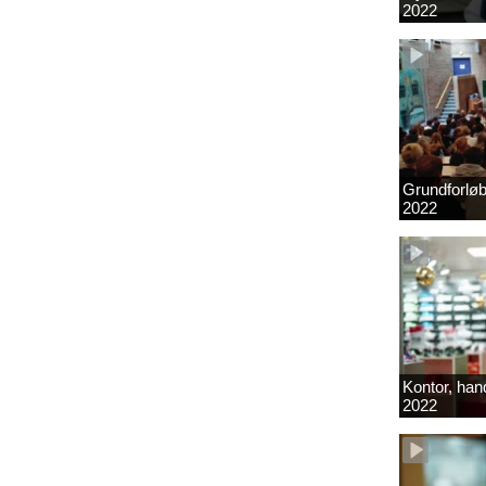
2022
Grundforlø
2022
Kontor, hand
2022