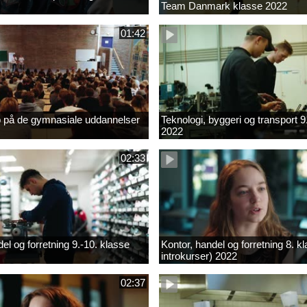
Team Danmark klasse 2022
01:42
b på de gymnasiale uddannelser
Teknologi, byggeri og transport 9
2022
02:33
el og forretning 9.-10. klasse
Kontor, handel og forretning 8. k
introkurser) 2022
02:37