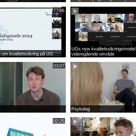
77:06
UGs nyw kvalitetssikringsmodel
om kvalitetssikring på UG
videregående område
03:07
Psykolog
02:25