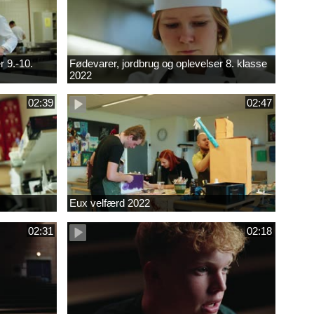
r 9.-10.
Fødevarer, jordbrug og oplevelser 8. klasse
2022
02:39
02:47
Eux velfærd 2022
02:31
02:18