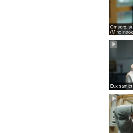
Omsorg, su
(Mine intro
Eux samlet 