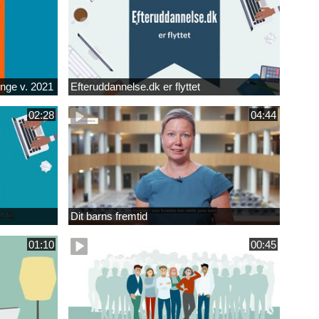
unge v. 2021
Efteruddannelse.dk er flyttet
02:28
04:44
Dit barns fremtid
01:10
00:45