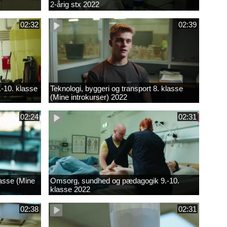
2-årig stx 2022
02:32
02:39
.-10. klasse
Teknologi, byggeri og transport 8. klasse
(Mine introkurser) 2022
02:24
02:31
lasse (Mine
Omsorg, sundhed og pædagogik 9.-10.
klasse 2022
02:38
02:31