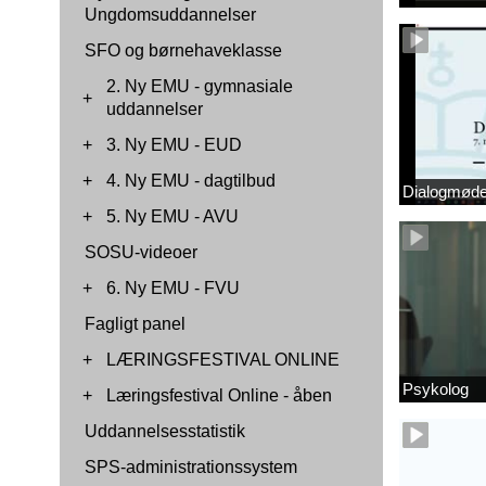
Ungdomsuddannelser
SFO og børnehaveklasse
2. Ny EMU - gymnasiale
+
uddannelser
+
3. Ny EMU - EUD
+
4. Ny EMU - dagtilbud
Dialogmøde 
+
5. Ny EMU - AVU
SOSU-videoer
+
6. Ny EMU - FVU
Fagligt panel
+
LÆRINGSFESTIVAL ONLINE
Psykolog
+
Læringsfestival Online - åben
Uddannelsesstatistik
SPS-administrationssystem