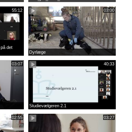
55:12
03:00
 på det
Dyrlæge
03:07
40:33
Studievælgeren 2.1
02:55
03:27