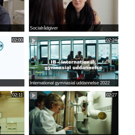
Socialrådgiver
02:00
02:24
International gymnasial uddannelse 2022
02:11
02:27