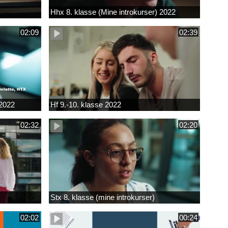
Hhx 8. klasse (Mine introkurser) 2022
02:09
02:39
 2022
Hf 9.-10. klasse 2022
02:32
02:20
Stx 8. klasse (mine introkurser)
02:02
00:24