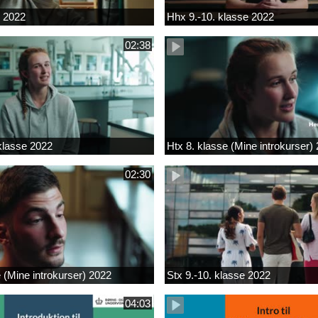
k 2022
Hhx 9.-10. klasse 2022
02:38
 klasse 2022
Htx 8. klasse (Mine introkurser)
02:30
e (Mine introkurser) 2022
Stx 9.-10. klasse 2022
04:03