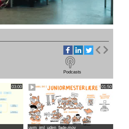
Podcasts
03:00
01:50
uvm_jml_uden_fade.mov