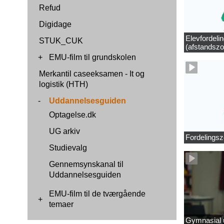
Refud
Digidage
Elevfordeli
STUK_CUK
(afstandszo
+
EMU-film til grundskolen
Merkantil caseeksamen - It og
logistik (HTH)
-
Uddannelsesguiden
Optagelse.dk
UG arkiv
Fordelingsz
Studievalg
Gennemsynskanal til
Uddannelsesguiden
EMU-film til de tværgående
+
temaer
Gymnasial u