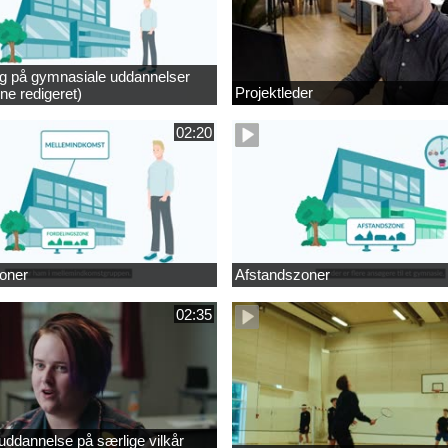
ng på gymnasiale uddannelser
Projektleder
ne redigeret)
02:20
oner
Afstandszoner
02:35
ddannelse på særlige vilkår