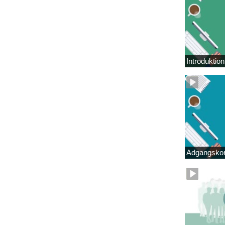
Introduktio
Adgangskor