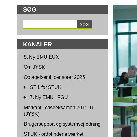
SØG
KANALER
8. Ny EMU EUX
Om JYSK
Optagelser til censorer 2025
+
STIL for STUK
+
7. Ny EMU - FGU
Merkantil caseeksamen 2015-16
(JYSK)
Brugersupport og systemvejledning
STUK - ordblindenetværket