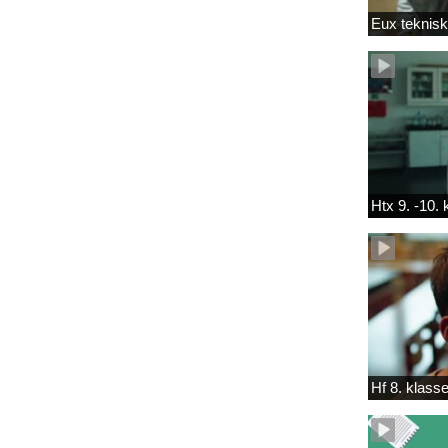
Eux teknis
Htx 9. -10.
Hf 8. klass