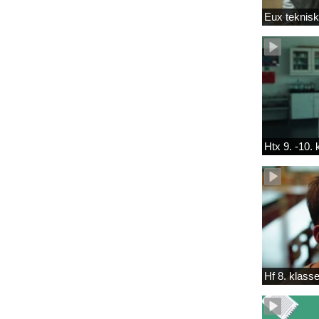
Eux teknis
Htx 9. -10.
Hf 8. klass