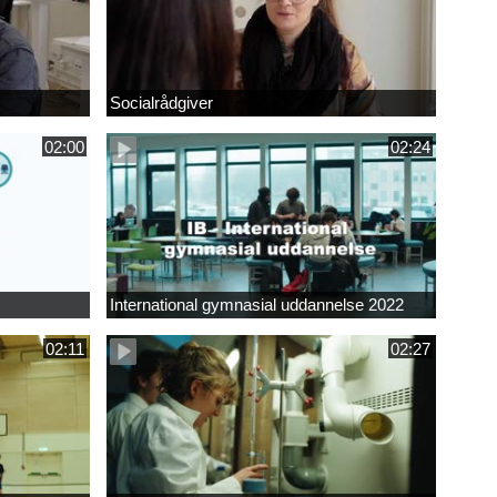
Socialrådgiver
02:00
02:24
International gymnasial uddannelse 2022
02:11
02:27