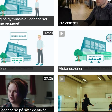
ng på gymnasiale uddannelser
Projektleder
ne redigeret)
02:20
oner
Afstandszoner
02:35
ddannelse på særlige vilkår