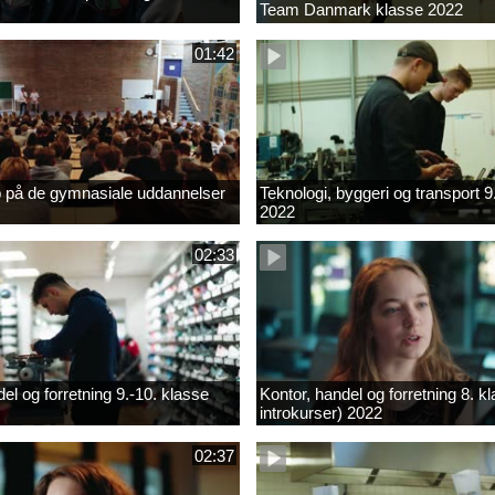
Team Danmark klasse 2022
01:42
b på de gymnasiale uddannelser
Teknologi, byggeri og transport 9
2022
02:33
el og forretning 9.-10. klasse
Kontor, handel og forretning 8. k
introkurser) 2022
02:37