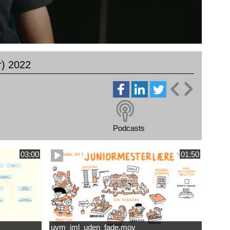
r) 2022
Podcasts
03:00
01:50
uvm_jml_uden_fade.mov