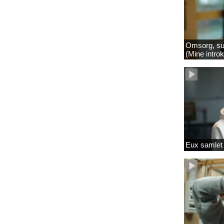
Omsorg, su
(Mine intro
Eux samlet 