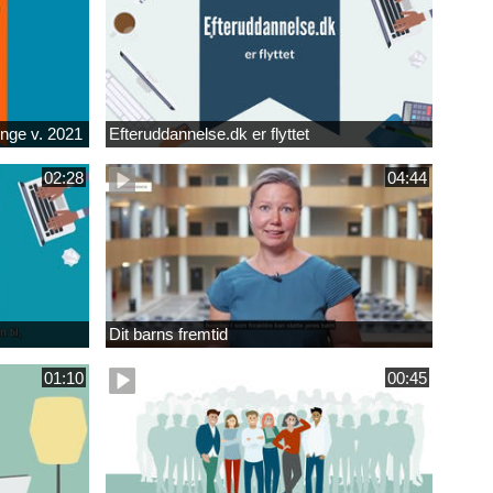
unge v. 2021
Efteruddannelse.dk er flyttet
02:28
04:44
Dit barns fremtid
01:10
00:45