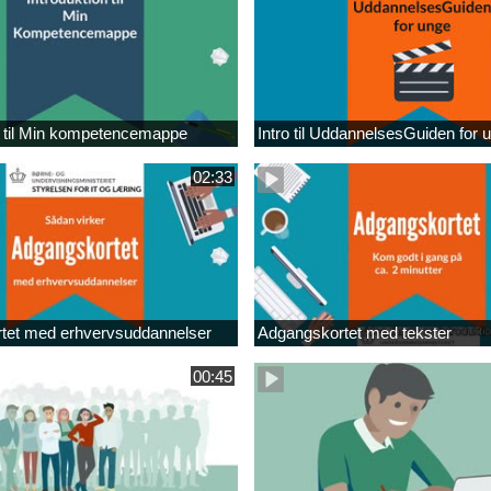
n til Min kompetencemappe
Intro til UddannelsesGuiden for 
02:33
tet med erhvervsuddannelser
Adgangskortet med tekster
00:45