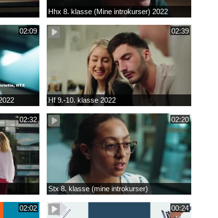
Hhx 8. klasse (Mine introkurser) 2022
02:09
02:39
 2022
Hf 9.-10. klasse 2022
02:32
02:20
Stx 8. klasse (mine introkurser)
02:02
00:24