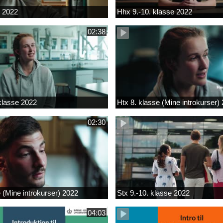
k 2022
Hhx 9.-10. klasse 2022
02:38
 klasse 2022
Htx 8. klasse (Mine introkurser)
02:30
e (Mine introkurser) 2022
Stx 9.-10. klasse 2022
04:03