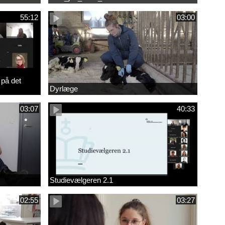
55:12
03:00
 på det
Dyrlæge
03:07
40:33
Studievælgeren 2.1
02:55
03:27