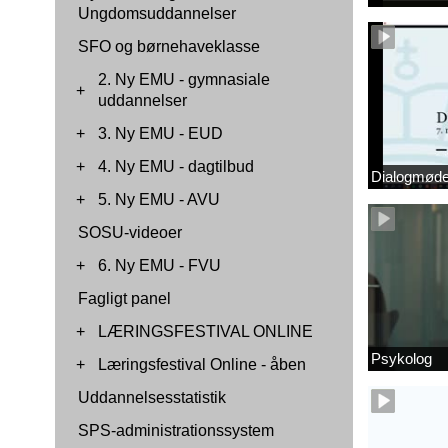
Ungdomsuddannelser
SFO og børnehaveklasse
2. Ny EMU - gymnasiale
+
uddannelser
+
3. Ny EMU - EUD
+
4. Ny EMU - dagtilbud
Dialogmøde 
+
5. Ny EMU - AVU
SOSU-videoer
+
6. Ny EMU - FVU
Fagligt panel
+
LÆRINGSFESTIVAL ONLINE
Psykolog
+
Læringsfestival Online - åben
Uddannelsesstatistik
SPS-administrationssystem