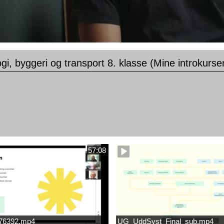
gi, byggeri og transport 8. klasse (Mine introkurse
57:08
676392.mp4
UG_UddSyst_Final_sub.mp4