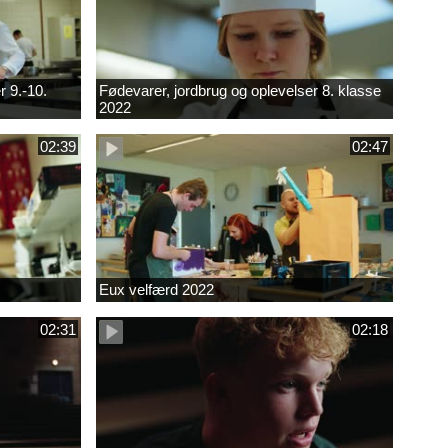
r 9.-10.
Fødevarer, jordbrug og oplevelser 8. klasse
2022
02:39
02:47
Eux velfærd 2022
02:31
02:18