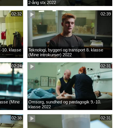
2-årig stx 2022
02:32
02:39
.-10. klasse
Teknologi, byggeri og transport 8. klasse
(Mine introkurser) 2022
02:24
02:31
lasse (Mine
Omsorg, sundhed og pædagogik 9.-10.
klasse 2022
02:38
02:31