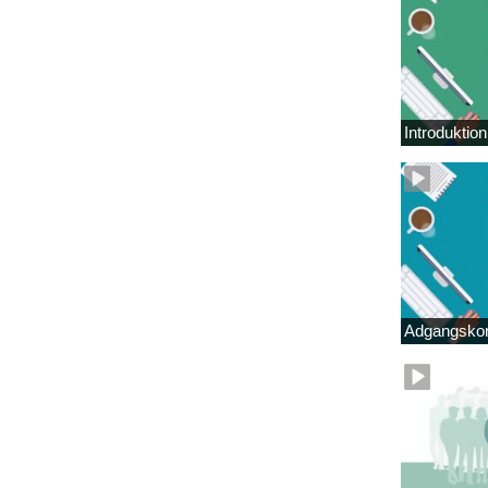
Introduktio
Adgangskor