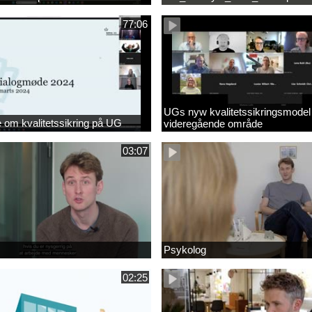
77:06
UGs nyw kvalitetssikringsmodel
om kvalitetssikring på UG
videregående område
03:07
Psykolog
02:25