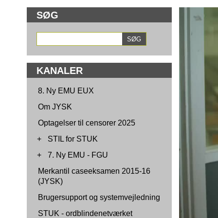
SØG
KANALER
8. Ny EMU EUX
Om JYSK
Optagelser til censorer 2025
+
STIL for STUK
+
7. Ny EMU - FGU
Merkantil caseeksamen 2015-16
(JYSK)
Brugersupport og systemvejledning
STUK - ordblindenetværket