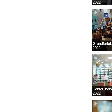
2022
Grundforlø
2022
Kontor, hand
2022