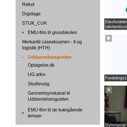
Refud
Digidage
Elevfordeli
STUK_CUK
(afstandszo
+
EMU-film til grundskolen
Merkantil caseeksamen - It og
logistik (HTH)
-
Uddannelsesguiden
Optagelse.dk
UG arkiv
Fordelingsz
Studievalg
Gennemsynskanal til
Uddannelsesguiden
EMU-film til de tværgående
+
temaer
Gymnasial u