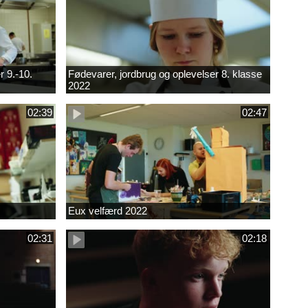
r 9.-10.
Fødevarer, jordbrug og oplevelser 8. klasse
2022
02:39
02:47
Eux velfærd 2022
02:31
02:18