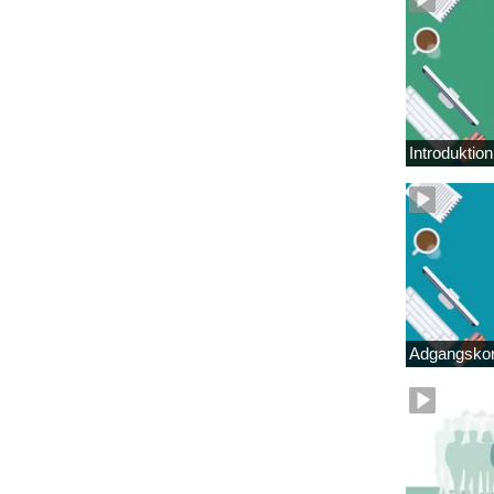
Introduktio
Adgangskor