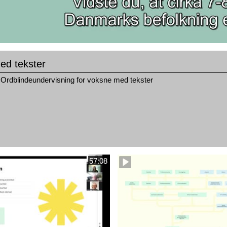
d tekster
Ordblindeundervisning for voksne med tekster
57:08