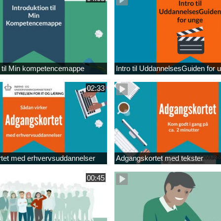
n til Min kompetencemappe
Intro til UddannelsesGuiden for 
02:33
tet med erhvervsuddannelser
Adgangskortet med tekster
00:45