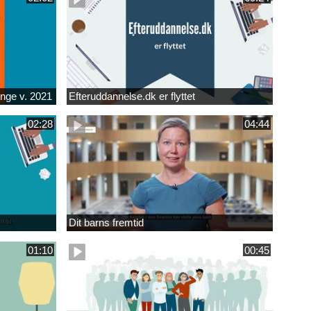
unge v. 2021
Efteruddannelse.dk er flyttet
02:28
04:44
Dit barns fremtid
01:10
00:45