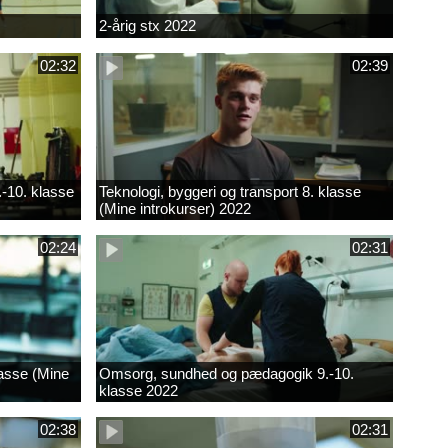
2-årig stx 2022
02:32
02:39
.-10. klasse
Teknologi, byggeri og transport 8. klasse
(Mine introkurser) 2022
02:24
02:31
lasse (Mine
Omsorg, sundhed og pædagogik 9.-10.
klasse 2022
02:38
02:31