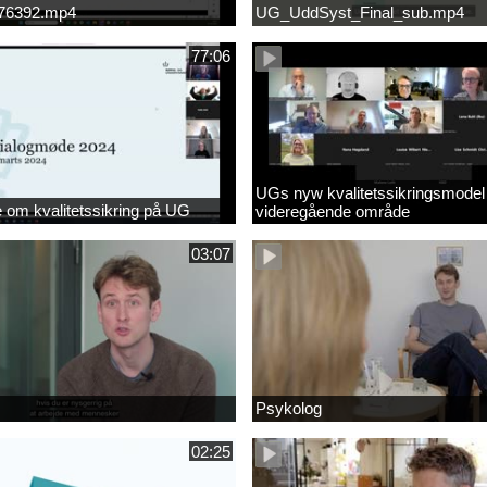
676392.mp4
UG_UddSyst_Final_sub.mp4
77:06
UGs nyw kvalitetssikringsmodel
om kvalitetssikring på UG
videregående område
03:07
Psykolog
02:25