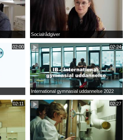
Socialrådgiver
02:00
02:24
International gymnasial uddannelse 2022
02:11
02:27