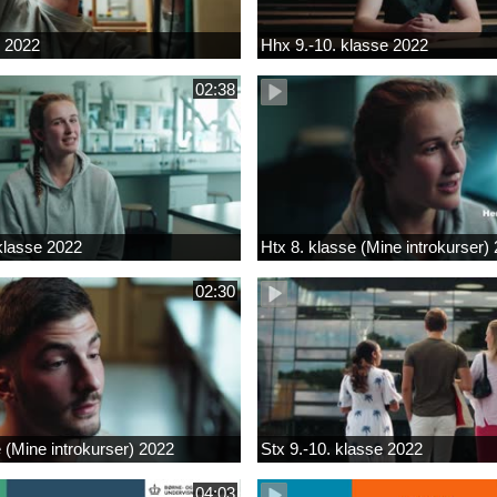
k 2022
Hhx 9.-10. klasse 2022
02:38
 klasse 2022
Htx 8. klasse (Mine introkurser)
02:30
e (Mine introkurser) 2022
Stx 9.-10. klasse 2022
04:03