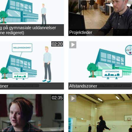
ng på gymnasiale uddannelser
Projektleder
ne redigeret)
02:20
oner
Afstandszoner
02:35