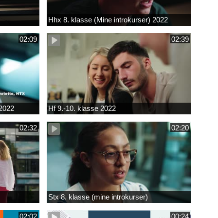
Hhx 8. klasse (Mine introkurser) 2022
02:09
02:39
 2022
Hf 9.-10. klasse 2022
02:32
02:20
Stx 8. klasse (mine introkurser)
02:02
00:24