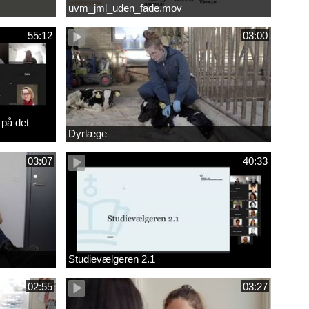
uvm_jml_uden_fade.mov
55:12
03:00
 på det
Dyrlæge
03:07
40:33
Studievælgeren 2.1
02:55
03:27