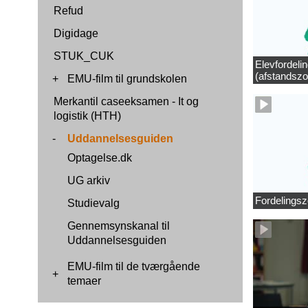
Refud
Digidage
STUK_CUK
Elevfordeli
(afstandszo
+
EMU-film til grundskolen
Merkantil caseeksamen - It og
logistik (HTH)
-
Uddannelsesguiden
Optagelse.dk
UG arkiv
Fordelingsz
Studievalg
Gennemsynskanal til
Uddannelsesguiden
EMU-film til de tværgående
+
temaer