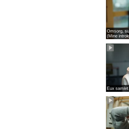
Omsorg, su
(Mine intro
Eux samlet 