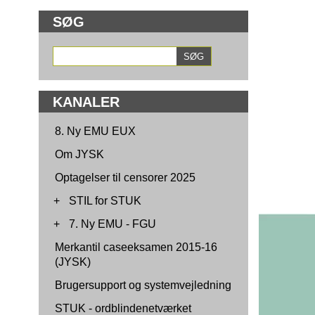
SØG
KANALER
8. Ny EMU EUX
Om JYSK
Optagelser til censorer 2025
+
STIL for STUK
+
7. Ny EMU - FGU
Merkantil caseeksamen 2015-16
(JYSK)
Brugersupport og systemvejledning
STUK - ordblindenetværket