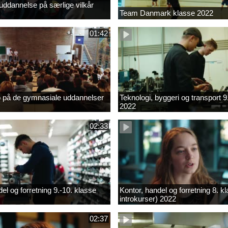
ddannelse på særlige vilkår
Team Danmark klasse 2022
01:42
b på de gymnasiale uddannelser
Teknologi, byggeri og transport 9
2022
02:33
el og forretning 9.-10. klasse
Kontor, handel og forretning 8. k
introkurser) 2022
02:37