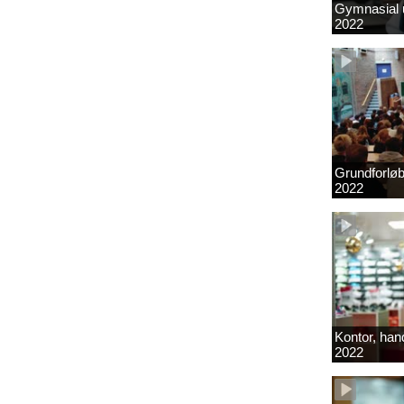
Gymnasial u
2022
Grundforlø
2022
Kontor, hand
2022