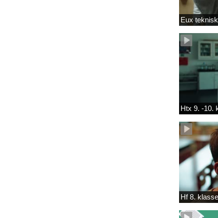
Eux teknis
Htx 9. -10.
Hf 8. klass