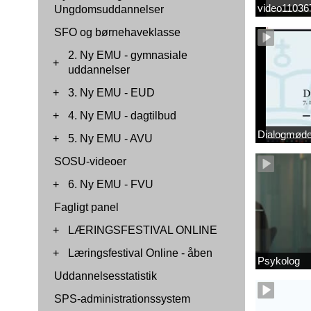
video1103
Ungdomsuddannelser
SFO og børnehaveklasse
2. Ny EMU - gymnasiale
+
uddannelser
+
3. Ny EMU - EUD
+
4. Ny EMU - dagtilbud
Dialogmøde 
+
5. Ny EMU - AVU
SOSU-videoer
+
6. Ny EMU - FVU
Fagligt panel
+
LÆRINGSFESTIVAL ONLINE
+
Læringsfestival Online - åben
Psykolog
Uddannelsesstatistik
SPS-administrationssystem