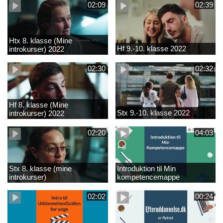
02:09
02:39
Htx 8. klasse (Mine
Hf 9.-10. klasse 2022
introkurser) 2022
02:30
02:32
Hf 8. klasse (Mine
Stx 9.-10. klasse 2022
introkurser) 2022
02:20
04:03
Stx 8. klasse (mine
Introduktion til Min
introkurser)
kompetencemappe
02:02
00:24