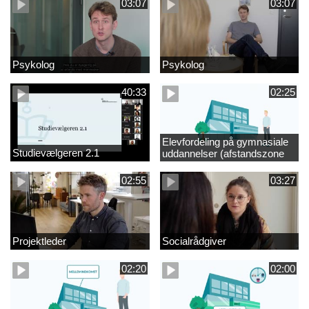
03:07
03:07
Psykolog
Psykolog
40:33
02:25
Elevfordeling på gymnasiale
Studievælgeren 2.1
uddannelser (afstandszone
redigeret)
02:55
03:27
Projektleder
Socialrådgiver
02:20
02:00