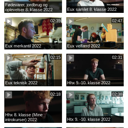
Fødevarer, jordbrug og
Eux samlet 8. klasse 2022
oplevelser 8. klasse 2022
02:39
02:47
Eux merkantil 2022
Eux velfærd 2022
02:15
02:31
Eux teknisk 2022
Hhx 9.-10. klasse 2022
02:18
02:38
Hhx 8. klasse (Mine
Htx 9. -10. klasse 2022
introkurser) 2022