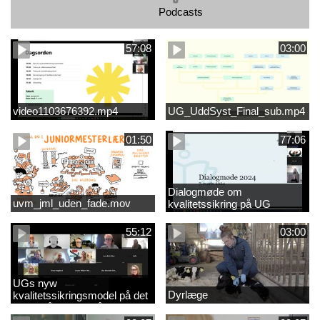
Podcasts
57:08
03:00
video1103676392.mp4
UG_UddSyst_Final_sub.mp4
01:50
77:06
Dialogmøde om
uvm_jml_uden_fade.mov
kvalitetssikring på UG
55:12
03:00
UGs nyw
Dyrlæge
kvalitetssikringsmodel på det
videregående område