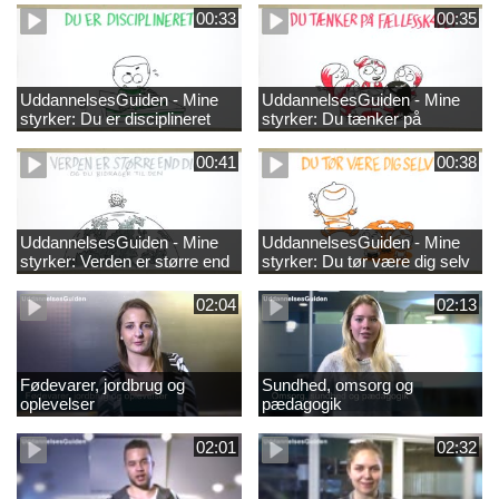
00:33
00:35
UddannelsesGuiden - Mine
UddannelsesGuiden - Mine
styrker: Du er disciplineret
styrker: Du tænker på
fællesskabet
00:41
00:38
UddannelsesGuiden - Mine
UddannelsesGuiden - Mine
styrker: Verden er større end
styrker: Du tør være dig selv
dig og du bidrager til den
02:04
02:13
Fødevarer, jordbrug og
Sundhed, omsorg og
oplevelser
pædagogik
02:01
02:32