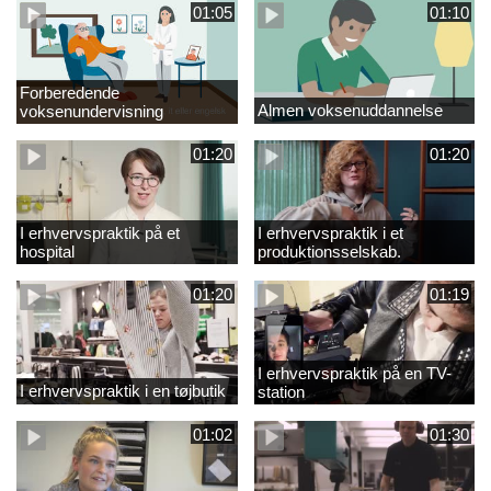
01:05
01:10
Forberedende
Almen voksenuddannelse
voksenundervisning
01:20
01:20
I erhvervspraktik på et
I erhvervspraktik i et
hospital
produktionsselskab.
01:20
01:19
I erhvervspraktik på en TV-
I erhvervspraktik i en tøjbutik
station
01:02
01:30