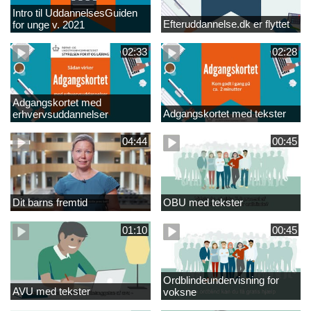
Intro til UddannelsesGuiden
Efteruddannelse.dk er flyttet
for unge v. 2021
02:33
02:28
Adgangskortet med
Adgangskortet med tekster
erhvervsuddannelser
04:44
00:45
Dit barns fremtid
OBU med tekster
01:10
00:45
Ordblindeundervisning for
AVU med tekster
voksne