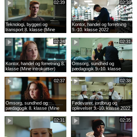
02:39
02:33
Teknologi, byggeri og
Kontor, handel og forretning
transport 8. klasse (Mine
9.-10. klasse 2022
introkurser) 2022
02:24
02:31
Kontor, handel og forretning 8.
Omsorg, sundhed og
klasse (Mine introkurser)
pædagogik 9.-10. klasse
2022
2022
02:37
02:38
Omsorg, sundhed og
Fødevarer, jordbrug og
pædagogik 8. klasse (Mine
oplevelser 9.-10. klasse 2022
introkurser) 2022
02:31
02:35