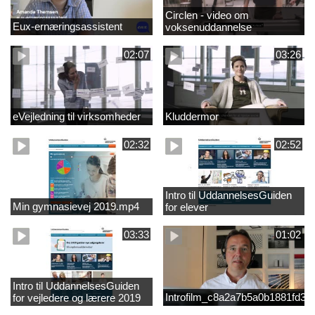
Circlen - video om
Eux-ernæringsassistent
voksenuddannelse
02:07
03:26
eVejledning til virksomheder
Kluddermor
02:32
02:52
Intro til UddannelsesGuiden
Min gymnasievej 2019.mp4
for elever
03:33
01:02
Intro til UddannelsesGuiden
Introfilm_c8a2a7b5a0b1881fd3
for vejledere og lærere 2019