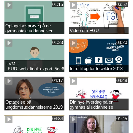
01:15
03:52
Optagelsesprøve på de
Video om FGU
gymnasiale uddannelser
01:33
04:20
UVM_-
Intro til ug for forældre 2018
_EUD_web_final_export_5cc62b2de8a2eab5775e52e524e16290
04:17
04:48
Optagelse på
Din nye hverdag på en
ungdomsuddannelserne 2019
gymnasial uddannelse
04:34
01:45