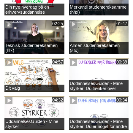
Din nye hverdag på en
Merkantil studentereksamrne
erhvervsuddannelse
(hhx)
02:25
01:47
Teknisk studentereksamen
Almen studentereksamen
(htx)
(stx)
04:57
00:39
UddannelsesGuiden - Mine
Dit valg
styrker: Du tænker over
tingene
04:32
00:34
UddannelsesGuiden - Mine
UddannelsesGuiden - Mine
styrker
styrker: Du er noget for andre