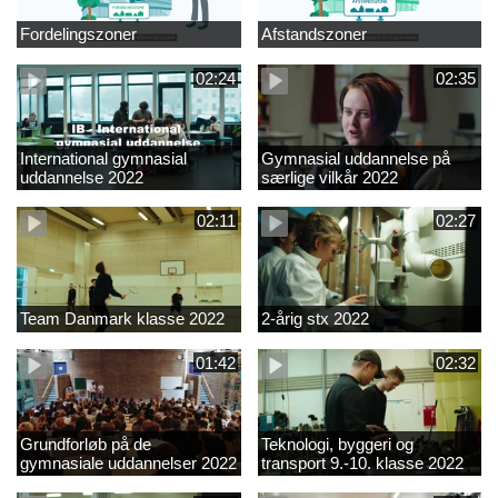
Fordelingszoner
Afstandszoner
02:24
02:35
International gymnasial
Gymnasial uddannelse på
uddannelse 2022
særlige vilkår 2022
02:11
02:27
Team Danmark klasse 2022
2-årig stx 2022
01:42
02:32
Grundforløb på de
Teknologi, byggeri og
gymnasiale uddannelser 2022
transport 9.-10. klasse 2022