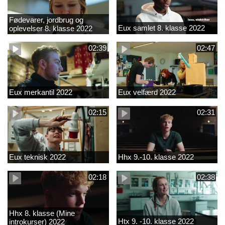
Fødevarer, jordbrug og
Eux samlet 8. klasse 2022
oplevelser 8. klasse 2022
02:39
02:47
Eux merkantil 2022
Eux velfærd 2022
02:15
02:31
Eux teknisk 2022
Hhx 9.-10. klasse 2022
02:18
02:38
Hhx 8. klasse (Mine
Htx 9. -10. klasse 2022
introkurser) 2022