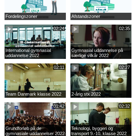
Fordelingszoner
Afstandszoner
02:24
02:35
International gymnasial
Gymnasial uddannelse på
uddannelse 2022
særlige vilkår 2022
02:11
02:27
Team Danmark klasse 2022
2-årig stx 2022
01:42
02:32
Grundforløb på de
Teknologi, byggeri og
gymnasiale uddannelser 2022
transport 9.-10. klasse 2022