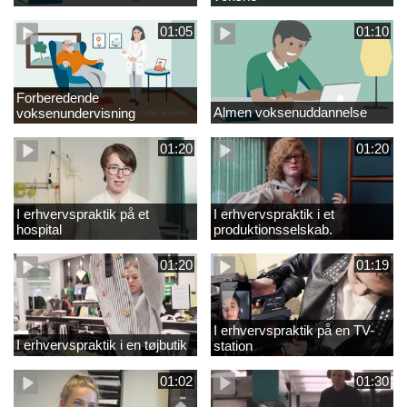
01:05
01:10
Forberedende
Almen voksenuddannelse
voksenundervisning
01:20
01:20
I erhvervspraktik på et
I erhvervspraktik i et
hospital
produktionsselskab.
01:20
01:19
I erhvervspraktik på en TV-
I erhvervspraktik i en tøjbutik
station
01:02
01:30