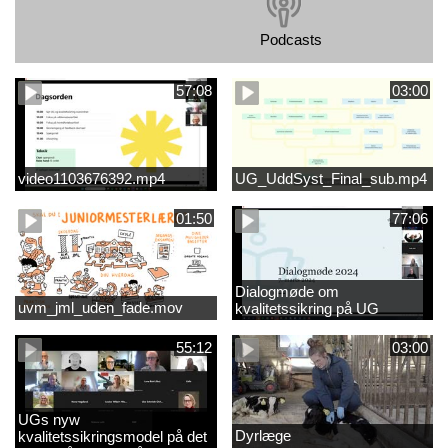
Podcasts
57:08
03:00
video1103676392.mp4
UG_UddSyst_Final_sub.mp4
01:50
77:06
Dialogmøde om
uvm_jml_uden_fade.mov
kvalitetssikring på UG
55:12
03:00
UGs nyw
Dyrlæge
kvalitetssikringsmodel på det