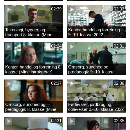
02:39
02:33
Teknologi, byggeri og
Kontor, handel og forretning
transport 8. klasse (Mine
9.-10. klasse 2022
introkurser) 2022
02:24
02:31
Kontor, handel og forretning 8.
Omsorg, sundhed og
klasse (Mine introkurser)
pædagogik 9.-10. klasse
2022
2022
02:37
02:38
Omsorg, sundhed og
Fødevarer, jordbrug og
pædagogik 8. klasse (Mine
oplevelser 9.-10. klasse 2022
introkurser) 2022
02:31
02:35