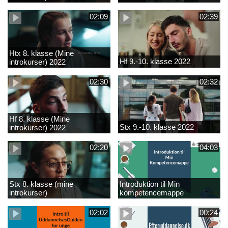
02:09
02:39
Htx 8. klasse (Mine
Hf 9.-10. klasse 2022
introkurser) 2022
02:30
02:32
Hf 8. klasse (Mine
Stx 9.-10. klasse 2022
introkurser) 2022
02:20
04:03
Stx 8. klasse (mine
Introduktion til Min
introkurser)
kompetencemappe
02:02
00:24