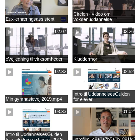
Circlen - video om
Eux-ernæringsassistent
voksenuddannelse
02:07
03:26
eVejledning til virksomheder
Kluddermor
02:32
02:52
Intro til UddannelsesGuiden
Min gymnasievej 2019.mp4
for elever
03:33
01:02
Intro til UddannelsesGuiden
Introfilm_c8a2a7b5a0b1881fd3
for vejledere og lærere 2019