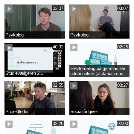
videregående område
03:07
03:07
Psykolog
Psykolog
40:33
02:25
Elevfordeling på gymnasiale
Studievælgeren 2.1
uddannelser (afstandszone
redigeret)
02:55
03:27
Projektleder
Socialrådgiver
02:20
02:00