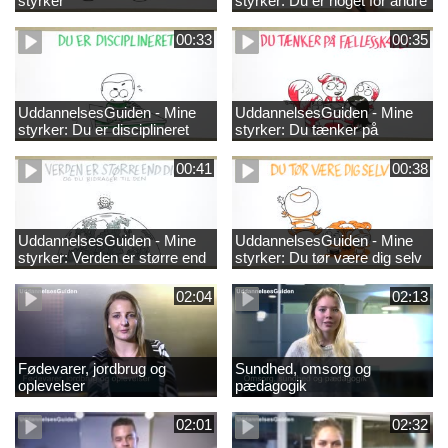
styrker
styrker: Du er noget for andre
00:33
00:35
UddannelsesGuiden - Mine
UddannelsesGuiden - Mine
styrker: Du er disciplineret
styrker: Du tænker på
fællesskabet
00:41
00:38
UddannelsesGuiden - Mine
UddannelsesGuiden - Mine
styrker: Verden er større end
styrker: Du tør være dig selv
dig og du bidrager til den
02:04
02:13
Fødevarer, jordbrug og
Sundhed, omsorg og
oplevelser
pædagogik
02:01
02:32