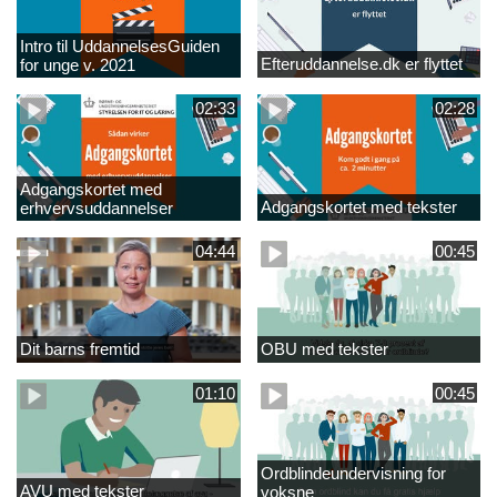
Intro til UddannelsesGuiden
Efteruddannelse.dk er flyttet
for unge v. 2021
02:33
02:28
Adgangskortet med
Adgangskortet med tekster
erhvervsuddannelser
04:44
00:45
Dit barns fremtid
OBU med tekster
01:10
00:45
Ordblindeundervisning for
AVU med tekster
voksne