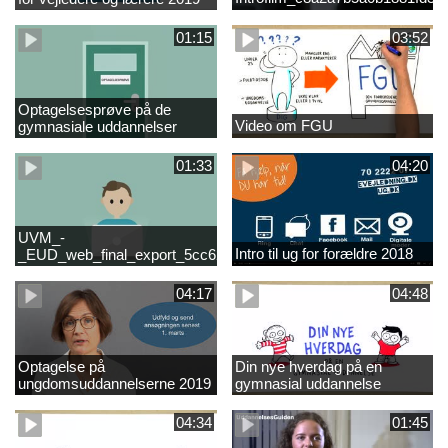
01:15
03:52
Optagelsesprøve på de
Video om FGU
gymnasiale uddannelser
01:33
04:20
UVM_-
Intro til ug for forældre 2018
_EUD_web_final_export_5cc62b2de8a2eab5775e52e524e16290
04:17
04:48
Optagelse på
Din nye hverdag på en
ungdomsuddannelserne 2019
gymnasial uddannelse
04:34
01:45