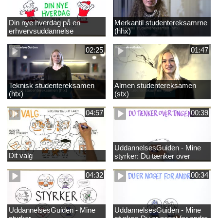
Din nye hverdag på en
Merkantil studentereksamrne
erhvervsuddannelse
(hhx)
02:25
01:47
Teknisk studentereksamen
Almen studentereksamen
(htx)
(stx)
04:57
00:39
UddannelsesGuiden - Mine
Dit valg
styrker: Du tænker over
tingene
04:32
00:34
UddannelsesGuiden - Mine
UddannelsesGuiden - Mine