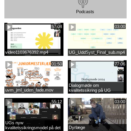
Podcasts
57:08
03:00
video1103676392.mp4
UG_UddSyst_Final_sub.mp4
01:50
77:06
Dialogmøde om
uvm_jml_uden_fade.mov
kvalitetssikring på UG
55:12
03:00
UGs nyw
Dyrlæge
kvalitetssikringsmodel på det