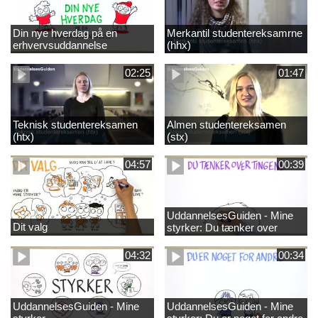
Din nye hverdag på en
Merkantil studentereksamrne
erhvervsuddannelse
(hhx)
02:25
01:47
Teknisk studentereksamen
Almen studentereksamen
(htx)
(stx)
04:57
00:39
UddannelsesGuiden - Mine
Dit valg
styrker: Du tænker over
tingene
04:32
00:34
UddannelsesGuiden - Mine
UddannelsesGuiden - Mine