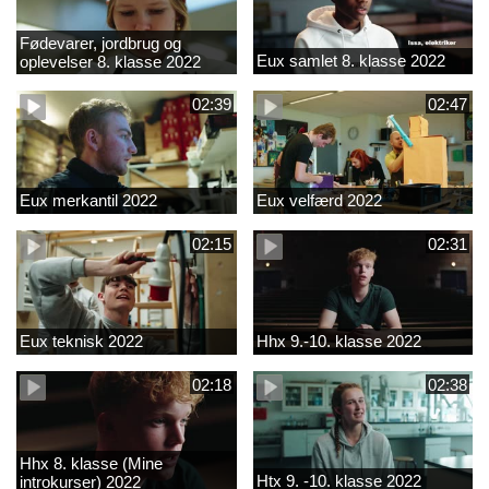
Fødevarer, jordbrug og
Eux samlet 8. klasse 2022
oplevelser 8. klasse 2022
02:39
02:47
Eux merkantil 2022
Eux velfærd 2022
02:15
02:31
Eux teknisk 2022
Hhx 9.-10. klasse 2022
02:18
02:38
Hhx 8. klasse (Mine
Htx 9. -10. klasse 2022
introkurser) 2022