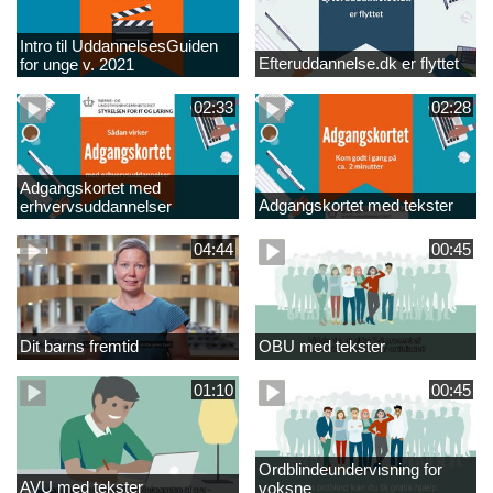
Intro til UddannelsesGuiden
Efteruddannelse.dk er flyttet
for unge v. 2021
02:33
02:28
Adgangskortet med
Adgangskortet med tekster
erhvervsuddannelser
04:44
00:45
Dit barns fremtid
OBU med tekster
01:10
00:45
Ordblindeundervisning for
AVU med tekster
voksne