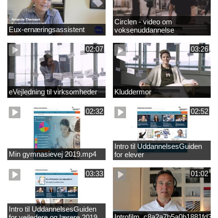
Circlen - video om
Eux-ernæringsassistent
voksenuddannelse
02:07
03:26
eVejledning til virksomheder
Kluddermor
02:32
02:52
Intro til UddannelsesGuiden
Min gymnasievej 2019.mp4
for elever
03:33
01:02
Intro til UddannelsesGuiden
Introfilm_c8a2a7b5a0b1881fd3
for vejledere og lærere 2019