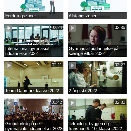
Fordelingszoner
Afstandszoner
02:24
02:35
International gymnasial
Gymnasial uddannelse på
uddannelse 2022
særlige vilkår 2022
02:11
02:27
Team Danmark klasse 2022
2-årig stx 2022
01:42
02:32
Grundforløb på de
Teknologi, byggeri og
gymnasiale uddannelser 2022
transport 9.-10. klasse 2022