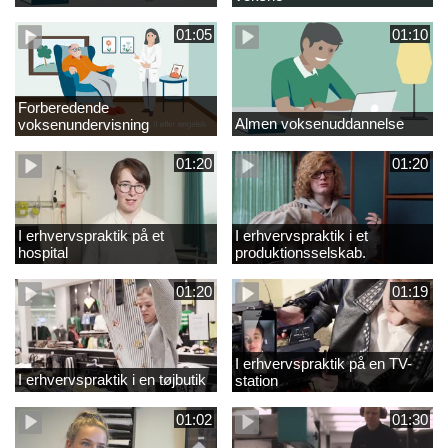
01:05
01:10
Forberedende
Almen voksenuddannelse
voksenundervisning
01:20
01:20
I erhvervspraktik på et
I erhvervspraktik i et
hospital
produktionsselskab.
01:20
01:19
I erhvervspraktik på en TV-
I erhvervspraktik i en tøjbutik
station
01:02
01:30