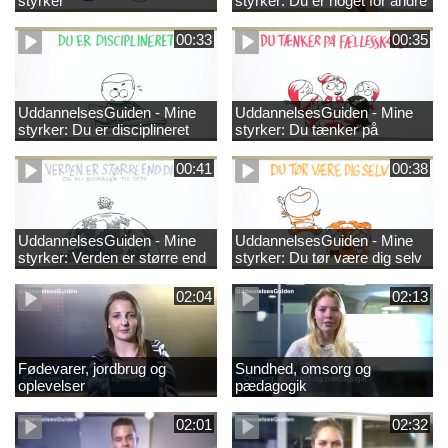
styrker
styrker: Du er noget for andre
00:33
00:35
UddannelsesGuiden - Mine
UddannelsesGuiden - Mine
styrker: Du er disciplineret
styrker: Du tænker på
fællesskabet
00:41
00:38
UddannelsesGuiden - Mine
UddannelsesGuiden - Mine
styrker: Verden er større end
styrker: Du tør være dig selv
dig og du bidrager til den
02:04
02:13
Fødevarer, jordbrug og
Sundhed, omsorg og
oplevelser
pædagogik
02:01
02:32