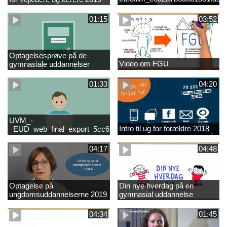
01:15
03:52
Optagelsesprøve på de
Video om FGU
gymnasiale uddannelser
01:33
04:20
UVM_-
Intro til ug for forældre 2018
_EUD_web_final_export_5cc62b2de8a2eab5775e52e524e16290
04:17
04:48
Optagelse på
Din nye hverdag på en
ungdomsuddannelserne 2019
gymnasial uddannelse
04:34
01:45