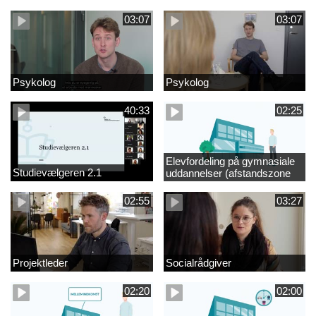
videregående område
03:07
03:07
Psykolog
Psykolog
40:33
02:25
Elevfordeling på gymnasiale
Studievælgeren 2.1
uddannelser (afstandszone
redigeret)
02:55
03:27
Projektleder
Socialrådgiver
02:20
02:00