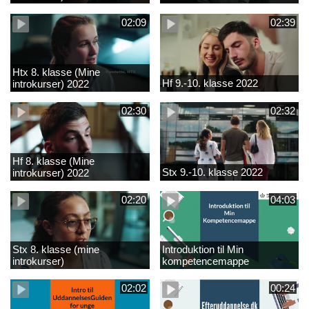
02:09
02:39
Htx 8. klasse (Mine
Hf 9.-10. klasse 2022
introkurser) 2022
02:30
02:32
Hf 8. klasse (Mine
Stx 9.-10. klasse 2022
introkurser) 2022
02:20
04:03
Stx 8. klasse (mine
Introduktion til Min
introkurser)
kompetencemappe
02:02
00:24