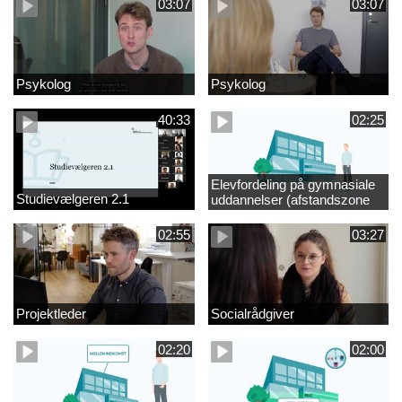
03:07
03:07
Psykolog
Psykolog
40:33
02:25
Elevfordeling på gymnasiale
Studievælgeren 2.1
uddannelser (afstandszone
redigeret)
02:55
03:27
Projektleder
Socialrådgiver
02:20
02:00