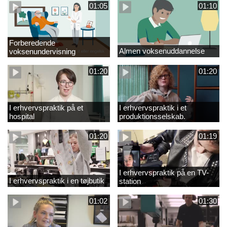
01:05
01:10
Forberedende
Almen voksenuddannelse
voksenundervisning
01:20
01:20
I erhvervspraktik på et
I erhvervspraktik i et
hospital
produktionsselskab.
01:20
01:19
I erhvervspraktik på en TV-
I erhvervspraktik i en tøjbutik
station
01:02
01:30