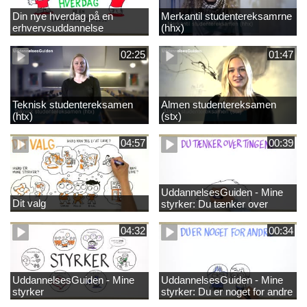
Din nye hverdag på en
Merkantil studentereksamrne
erhvervsuddannelse
(hhx)
02:25
01:47
Teknisk studentereksamen
Almen studentereksamen
(htx)
(stx)
04:57
00:39
UddannelsesGuiden - Mine
Dit valg
styrker: Du tænker over
tingene
04:32
00:34
UddannelsesGuiden - Mine
UddannelsesGuiden - Mine
styrker
styrker: Du er noget for andre