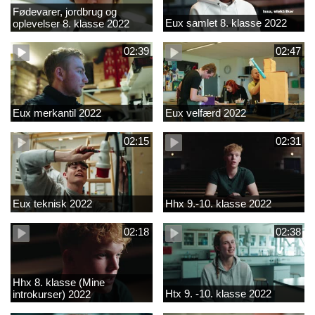
Fødevarer, jordbrug og
Eux samlet 8. klasse 2022
oplevelser 8. klasse 2022
02:39
02:47
Eux merkantil 2022
Eux velfærd 2022
02:15
02:31
Eux teknisk 2022
Hhx 9.-10. klasse 2022
02:18
02:38
Hhx 8. klasse (Mine
Htx 9. -10. klasse 2022
introkurser) 2022