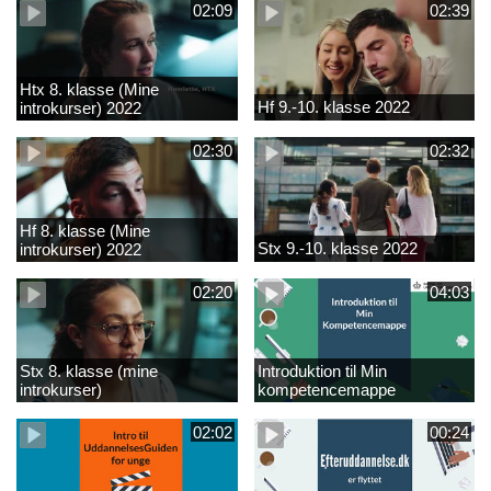
02:09
02:39
Htx 8. klasse (Mine
Hf 9.-10. klasse 2022
introkurser) 2022
02:30
02:32
Hf 8. klasse (Mine
Stx 9.-10. klasse 2022
introkurser) 2022
02:20
04:03
Stx 8. klasse (mine
Introduktion til Min
introkurser)
kompetencemappe
02:02
00:24