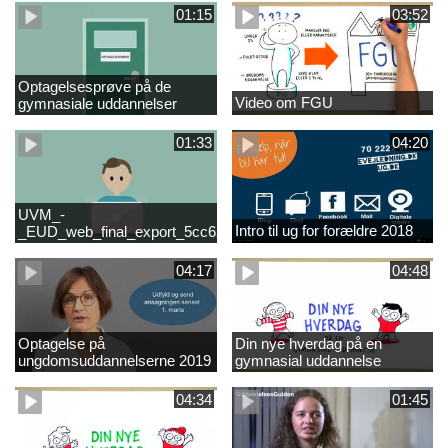
01:15
03:52
Optagelsesprøve på de
Video om FGU
gymnasiale uddannelser
01:33
04:20
UVM_-
Intro til ug for forældre 2018
_EUD_web_final_export_5cc62b2de8a2eab5775e52e524e16290
04:17
04:48
Optagelse på
Din nye hverdag på en
ungdomsuddannelserne 2019
gymnasial uddannelse
04:34
01:45