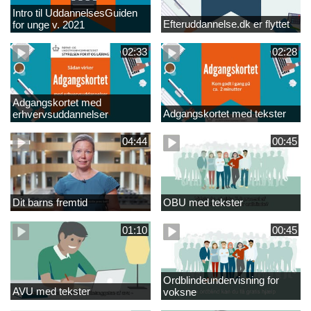
Intro til UddannelsesGuiden
Efteruddannelse.dk er flyttet
for unge v. 2021
02:33
02:28
Adgangskortet med
Adgangskortet med tekster
erhvervsuddannelser
04:44
00:45
Dit barns fremtid
OBU med tekster
01:10
00:45
Ordblindeundervisning for
AVU med tekster
voksne