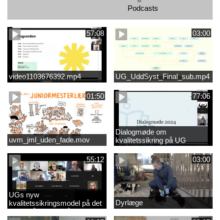
Podcasts
57:08
03:00
video1103676392.mp4
UG_UddSyst_Final_sub.mp4
01:50
77:06
Dialogmøde om
uvm_jml_uden_fade.mov
kvalitetssikring på UG
55:12
03:00
UGs nyw
Dyrlæge
kvalitetssikringsmodel på det
videregående område