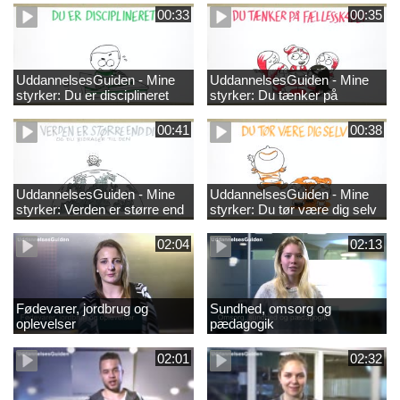
00:33
00:35
UddannelsesGuiden - Mine
UddannelsesGuiden - Mine
styrker: Du er disciplineret
styrker: Du tænker på
fællesskabet
00:41
00:38
UddannelsesGuiden - Mine
UddannelsesGuiden - Mine
styrker: Verden er større end
styrker: Du tør være dig selv
dig og du bidrager til den
02:04
02:13
Fødevarer, jordbrug og
Sundhed, omsorg og
oplevelser
pædagogik
02:01
02:32