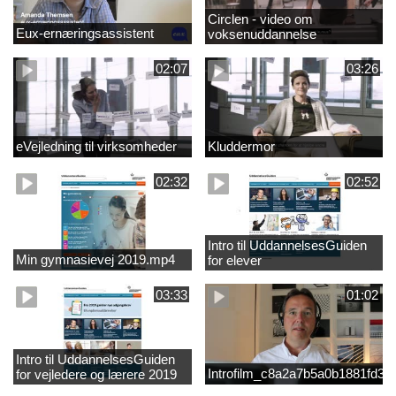
Circlen - video om
Eux-ernæringsassistent
voksenuddannelse
02:07
03:26
eVejledning til virksomheder
Kluddermor
02:32
02:52
Intro til UddannelsesGuiden
Min gymnasievej 2019.mp4
for elever
03:33
01:02
Intro til UddannelsesGuiden
Introfilm_c8a2a7b5a0b1881fd3
for vejledere og lærere 2019