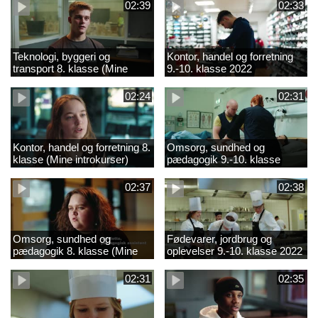
02:39
02:33
Teknologi, byggeri og
Kontor, handel og forretning
transport 8. klasse (Mine
9.-10. klasse 2022
introkurser) 2022
02:24
02:31
Kontor, handel og forretning 8.
Omsorg, sundhed og
klasse (Mine introkurser)
pædagogik 9.-10. klasse
2022
2022
02:37
02:38
Omsorg, sundhed og
Fødevarer, jordbrug og
pædagogik 8. klasse (Mine
oplevelser 9.-10. klasse 2022
introkurser) 2022
02:31
02:35