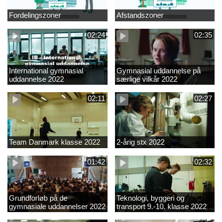
Fordelingszoner
Afstandszoner
02:24
02:35
International gymnasial
Gymnasial uddannelse på
uddannelse 2022
særlige vilkår 2022
02:11
02:27
Team Danmark klasse 2022
2-årig stx 2022
01:42
02:32
Grundforløb på de
Teknologi, byggeri og
gymnasiale uddannelser 2022
transport 9.-10. klasse 2022