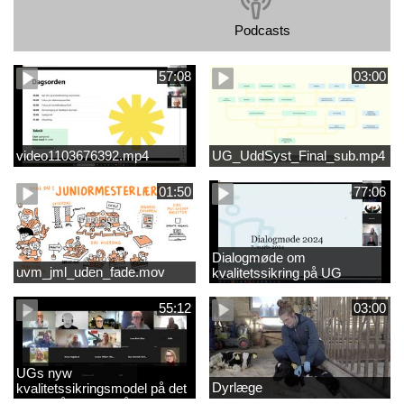
Podcasts
57:08
03:00
video1103676392.mp4
UG_UddSyst_Final_sub.mp4
01:50
77:06
Dialogmøde om
uvm_jml_uden_fade.mov
kvalitetssikring på UG
55:12
03:00
UGs nyw
Dyrlæge
kvalitetssikringsmodel på det
videregående område