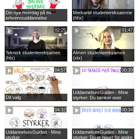
Din nye hverdag på en
Merkantil studentereksamrne
erhvervsuddannelse
(hhx)
02:25
01:47
Teknisk studentereksamen
Almen studentereksamen
(htx)
(stx)
04:57
00:39
UddannelsesGuiden - Mine
Dit valg
styrker: Du tænker over
tingene
04:32
00:34
UddannelsesGuiden - Mine
UddannelsesGuiden - Mine
styrker
styrker: Du er noget for andre