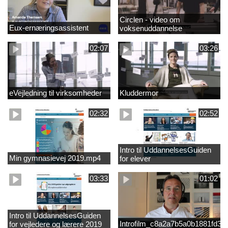
Circlen - video om
Eux-ernæringsassistent
voksenuddannelse
02:07
03:26
eVejledning til virksomheder
Kluddermor
02:32
02:52
Intro til UddannelsesGuiden
Min gymnasievej 2019.mp4
for elever
03:33
01:02
Intro til UddannelsesGuiden
Introfilm_c8a2a7b5a0b1881fd3
for vejledere og lærere 2019