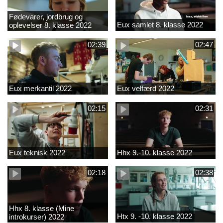
Fødevarer, jordbrug og
Eux samlet 8. klasse 2022
oplevelser 8. klasse 2022
02:39
02:47
Eux merkantil 2022
Eux velfærd 2022
02:15
02:31
Eux teknisk 2022
Hhx 9.-10. klasse 2022
02:18
02:38
Hhx 8. klasse (Mine
Htx 9. -10. klasse 2022
introkurser) 2022