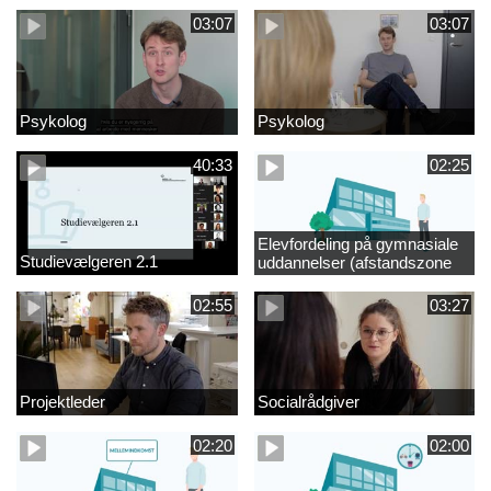
03:07
03:07
Psykolog
Psykolog
40:33
02:25
Elevfordeling på gymnasiale
Studievælgeren 2.1
uddannelser (afstandszone
redigeret)
02:55
03:27
Projektleder
Socialrådgiver
02:20
02:00