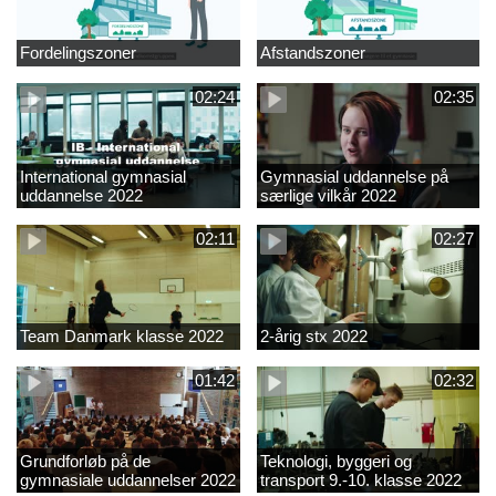
Fordelingszoner
Afstandszoner
02:24
02:35
International gymnasial
Gymnasial uddannelse på
uddannelse 2022
særlige vilkår 2022
02:11
02:27
Team Danmark klasse 2022
2-årig stx 2022
01:42
02:32
Grundforløb på de
Teknologi, byggeri og
gymnasiale uddannelser 2022
transport 9.-10. klasse 2022