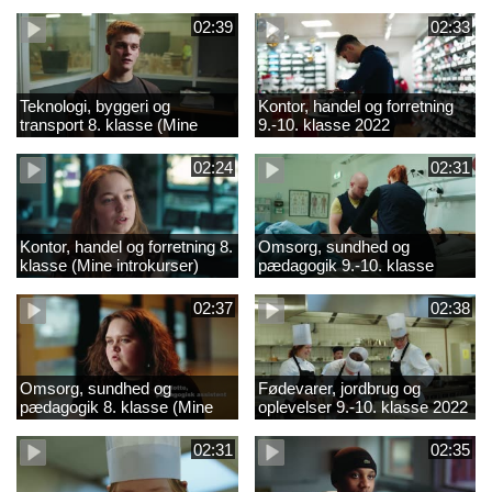
02:39
02:33
Teknologi, byggeri og
Kontor, handel og forretning
transport 8. klasse (Mine
9.-10. klasse 2022
introkurser) 2022
02:24
02:31
Kontor, handel og forretning 8.
Omsorg, sundhed og
klasse (Mine introkurser)
pædagogik 9.-10. klasse
2022
2022
02:37
02:38
Omsorg, sundhed og
Fødevarer, jordbrug og
pædagogik 8. klasse (Mine
oplevelser 9.-10. klasse 2022
introkurser) 2022
02:31
02:35