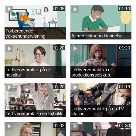
01:05
01:10
Forberedende
Almen voksenuddannelse
voksenundervisning
01:20
01:20
I erhvervspraktik på et
I erhvervspraktik i et
hospital
produktionsselskab.
01:20
01:19
I erhvervspraktik på en TV-
I erhvervspraktik i en tøjbutik
station
01:02
01:30