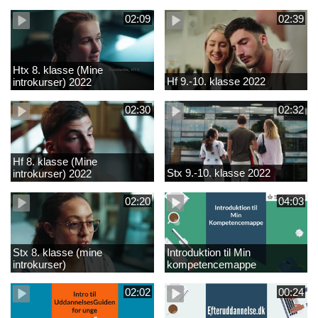
02:09
02:39
Htx 8. klasse (Mine
Hf 9.-10. klasse 2022
introkurser) 2022
02:30
02:32
Hf 8. klasse (Mine
Stx 9.-10. klasse 2022
introkurser) 2022
02:20
04:03
Stx 8. klasse (mine
Introduktion til Min
introkurser)
kompetencemappe
02:02
00:24