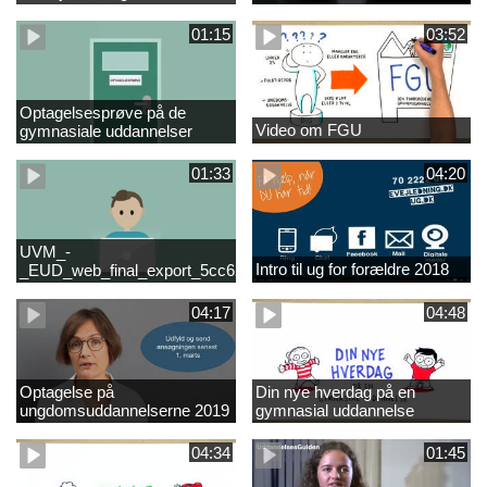
01:15
03:52
Optagelsesprøve på de
Video om FGU
gymnasiale uddannelser
01:33
04:20
UVM_-
Intro til ug for forældre 2018
_EUD_web_final_export_5cc62b2de8a2eab5775e52e524e16290
04:17
04:48
Optagelse på
Din nye hverdag på en
ungdomsuddannelserne 2019
gymnasial uddannelse
04:34
01:45