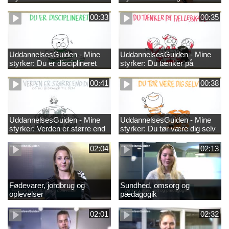
00:33
00:35
UddannelsesGuiden - Mine
UddannelsesGuiden - Mine
styrker: Du er disciplineret
styrker: Du tænker på
fællesskabet
00:41
00:38
UddannelsesGuiden - Mine
UddannelsesGuiden - Mine
styrker: Verden er større end
styrker: Du tør være dig selv
dig og du bidrager til den
02:04
02:13
Fødevarer, jordbrug og
Sundhed, omsorg og
oplevelser
pædagogik
02:01
02:32