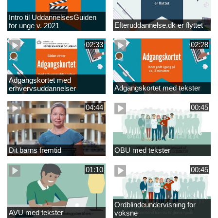
Intro til UddannelsesGuiden
Efteruddannelse.dk er flyttet
for unge v. 2021
02:33
02:28
Adgangskortet med
Adgangskortet med tekster
erhvervsuddannelser
04:44
00:45
Dit barns fremtid
OBU med tekster
01:10
00:45
Ordblindeundervisning for
AVU med tekster
voksne