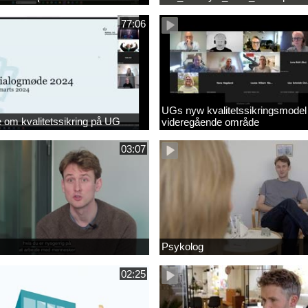
77:06
UGs nyw kvalitetssikringsmodel
om kvalitetssikring på UG
videregående område
03:07
Psykolog
02:25