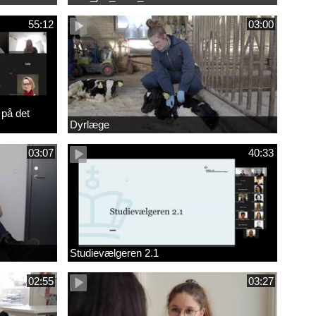
55:12
03:00
 på det
Dyrlæge
03:07
40:33
Studievælgeren 2.1
02:55
03:27