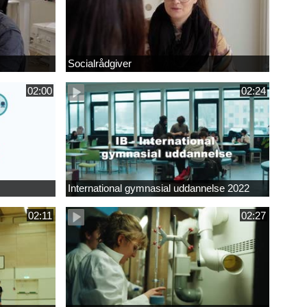
Socialrådgiver
02:00
02:24
International gymnasial uddannelse 2022
02:11
02:27