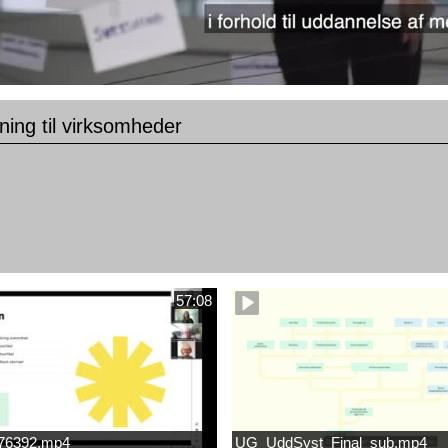
ning til virksomheder
57:08
676392.mp4
UG_UddSyst_Final_sub.mp4