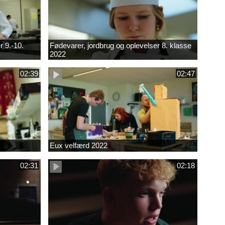
r 9.-10.
Fødevarer, jordbrug og oplevelser 8. klasse
2022
02:39
02:47
Eux velfærd 2022
02:31
02:18