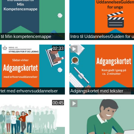
n til Min kompetencemappe
Intro til UddannelsesGuiden for 
02:33
tet med erhvervsuddannelser
Adgangskortet med tekster
00:45