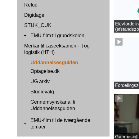
Refud
Digidage
Elevfordeli
STUK_CUK
(afstandszo
+
EMU-film til grundskolen
Merkantil caseeksamen - It og
logistik (HTH)
-
Uddannelsesguiden
Optagelse.dk
UG arkiv
Fordelingsz
Studievalg
Gennemsynskanal til
Uddannelsesguiden
EMU-film til de tværgående
+
temaer
Gymnasial u