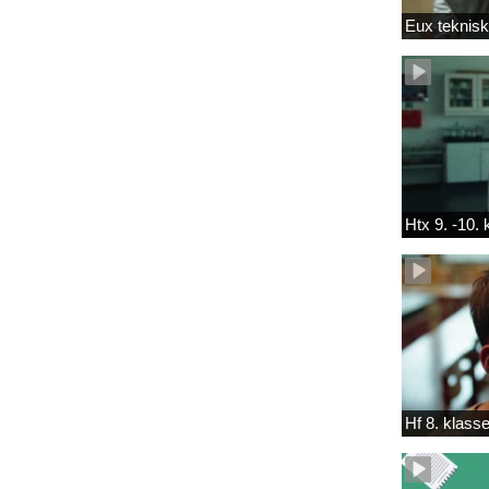
Eux teknis
Htx 9. -10.
Hf 8. klass