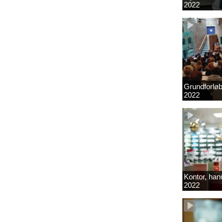
2022
Grundforlø
2022
Kontor, hand
2022