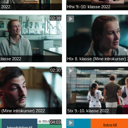
k 2022
Hhx 9.-10. klasse 2022
02:38
 klasse 2022
Htx 8. klasse (Mine introkurser)
02:30
e (Mine introkurser) 2022
Stx 9.-10. klasse 2022
04:03