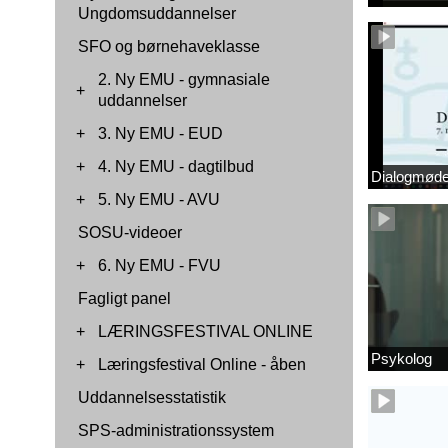
Ungdomsuddannelser
SFO og børnehaveklasse
2. Ny EMU - gymnasiale
+
uddannelser
+
3. Ny EMU - EUD
+
4. Ny EMU - dagtilbud
Dialogmøde 
+
5. Ny EMU - AVU
SOSU-videoer
+
6. Ny EMU - FVU
Fagligt panel
+
LÆRINGSFESTIVAL ONLINE
Psykolog
+
Læringsfestival Online - åben
Uddannelsesstatistik
SPS-administrationssystem