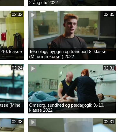
2-årig stx 2022
02:32
02:39
.-10. klasse
Teknologi, byggeri og transport 8. klasse
(Mine introkurser) 2022
02:24
02:31
lasse (Mine
Omsorg, sundhed og pædagogik 9.-10.
klasse 2022
02:38
02:31