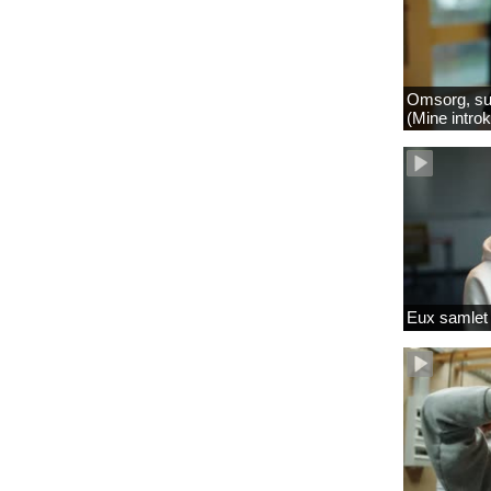
Omsorg, su
(Mine intro
Eux samlet 