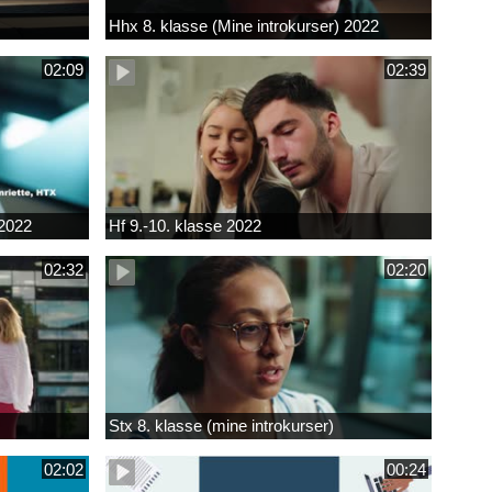
Hhx 8. klasse (Mine introkurser) 2022
02:09
02:39
 2022
Hf 9.-10. klasse 2022
02:32
02:20
Stx 8. klasse (mine introkurser)
02:02
00:24