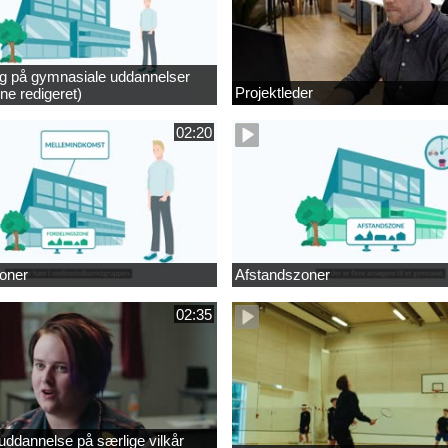
ng på gymnasiale uddannelser
Projektleder
ne redigeret)
02:20
oner
Afstandszoner
02:35
ddannelse på særlige vilkår