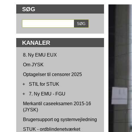
SØG
KANALER
8. Ny EMU EUX
Om JYSK
Optagelser til censorer 2025
+
STIL for STUK
+
7. Ny EMU - FGU
Merkantil caseeksamen 2015-16
(JYSK)
Brugersupport og systemvejledning
STUK - ordblindenetværket