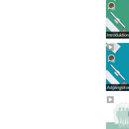
Introduktio
Adgangskor