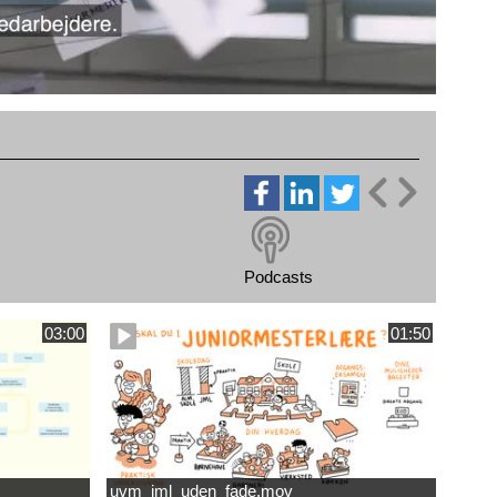
Podcasts
03:00
01:50
uvm_jml_uden_fade.mov