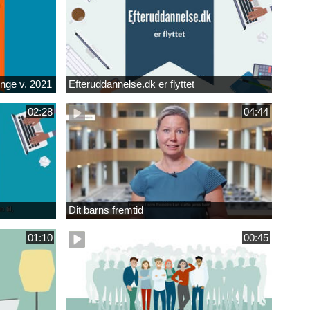
unge v. 2021
Efteruddannelse.dk er flyttet
02:28
04:44
Dit barns fremtid
01:10
00:45