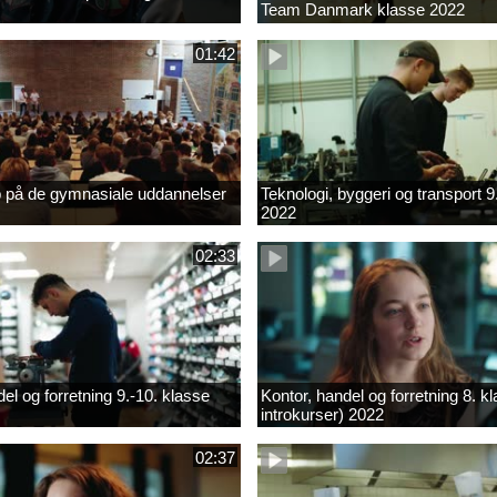
Team Danmark klasse 2022
01:42
b på de gymnasiale uddannelser
Teknologi, byggeri og transport 9
2022
02:33
el og forretning 9.-10. klasse
Kontor, handel og forretning 8. k
introkurser) 2022
02:37