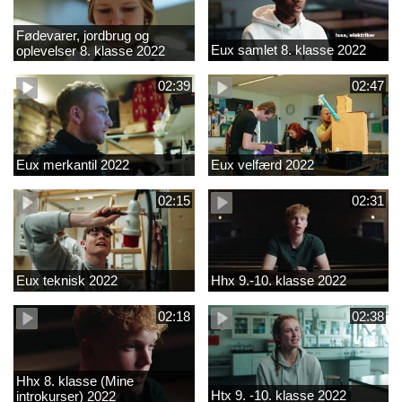
Fødevarer, jordbrug og
Eux samlet 8. klasse 2022
oplevelser 8. klasse 2022
02:39
02:47
Eux merkantil 2022
Eux velfærd 2022
02:15
02:31
Eux teknisk 2022
Hhx 9.-10. klasse 2022
02:18
02:38
Hhx 8. klasse (Mine
Htx 9. -10. klasse 2022
introkurser) 2022