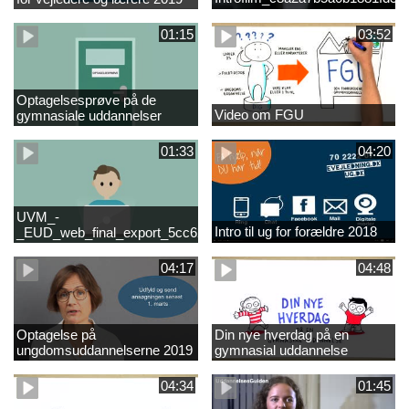
01:15
03:52
Optagelsesprøve på de
Video om FGU
gymnasiale uddannelser
01:33
04:20
UVM_-
Intro til ug for forældre 2018
_EUD_web_final_export_5cc62b2de8a2eab5775e52e524e16290
04:17
04:48
Optagelse på
Din nye hverdag på en
ungdomsuddannelserne 2019
gymnasial uddannelse
04:34
01:45