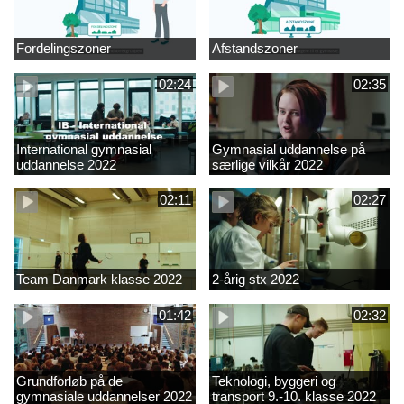
Fordelingszoner
Afstandszoner
02:24
02:35
International gymnasial
Gymnasial uddannelse på
uddannelse 2022
særlige vilkår 2022
02:11
02:27
Team Danmark klasse 2022
2-årig stx 2022
01:42
02:32
Grundforløb på de
Teknologi, byggeri og
gymnasiale uddannelser 2022
transport 9.-10. klasse 2022