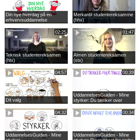
Din nye hverdag på en
Merkantil studentereksamrne
erhvervsuddannelse
(hhx)
02:25
01:47
Teknisk studentereksamen
Almen studentereksamen
(htx)
(stx)
04:57
00:39
UddannelsesGuiden - Mine
Dit valg
styrker: Du tænker over
tingene
04:32
00:34
UddannelsesGuiden - Mine
UddannelsesGuiden - Mine