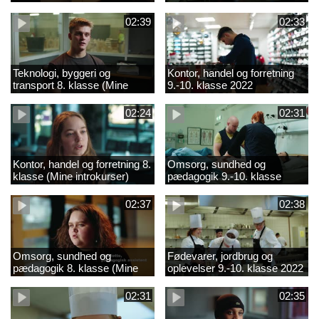
02:39
02:33
Teknologi, byggeri og
Kontor, handel og forretning
transport 8. klasse (Mine
9.-10. klasse 2022
introkurser) 2022
02:24
02:31
Kontor, handel og forretning 8.
Omsorg, sundhed og
klasse (Mine introkurser)
pædagogik 9.-10. klasse
2022
2022
02:37
02:38
Omsorg, sundhed og
Fødevarer, jordbrug og
pædagogik 8. klasse (Mine
oplevelser 9.-10. klasse 2022
introkurser) 2022
02:31
02:35