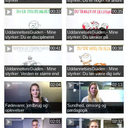
styrker
styrker: Du er noget for andre
00:33
00:35
UddannelsesGuiden - Mine
UddannelsesGuiden - Mine
styrker: Du er disciplineret
styrker: Du tænker på
fællesskabet
00:41
00:38
UddannelsesGuiden - Mine
UddannelsesGuiden - Mine
styrker: Verden er større end
styrker: Du tør være dig selv
dig og du bidrager til den
02:04
02:13
Fødevarer, jordbrug og
Sundhed, omsorg og
oplevelser
pædagogik
02:01
02:32