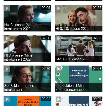
02:09
02:39
Htx 8. klasse (Mine
Hf 9.-10. klasse 2022
introkurser) 2022
02:30
02:32
Hf 8. klasse (Mine
Stx 9.-10. klasse 2022
introkurser) 2022
02:20
04:03
Stx 8. klasse (mine
Introduktion til Min
introkurser)
kompetencemappe
02:02
00:24