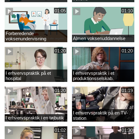
01:05
01:10
Forberedende
Almen voksenuddannelse
voksenundervisning
01:20
01:20
I erhvervspraktik på et
I erhvervspraktik i et
hospital
produktionsselskab.
01:20
01:19
I erhvervspraktik på en TV-
I erhvervspraktik i en tøjbutik
station
01:02
01:30