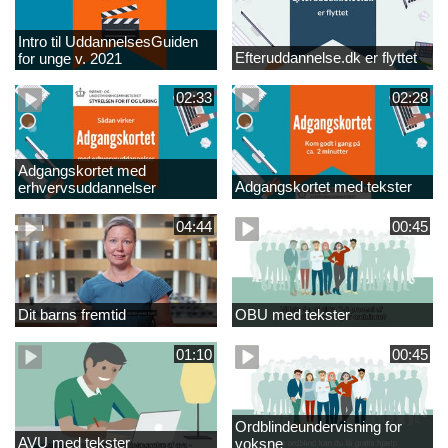
Intro til UddannelsesGuiden
Efteruddannelse.dk er flyttet
for unge v. 2021
02:33
02:28
Adgangskortet med
Adgangskortet med tekster
erhvervsuddannelser
04:44
00:45
Dit barns fremtid
OBU med tekster
01:10
00:45
Ordblindeundervisning for
AVU med tekster
voksne