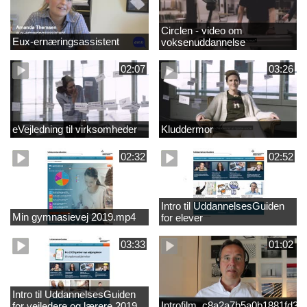
Circlen - video om
Eux-ernæringsassistent
voksenuddannelse
02:07
03:26
eVejledning til virksomheder
Kluddermor
02:32
02:52
Intro til UddannelsesGuiden
Min gymnasievej 2019.mp4
for elever
03:33
01:02
Intro til UddannelsesGuiden
Introfilm_c8a2a7b5a0b1881fd3
for vejledere og lærere 2019