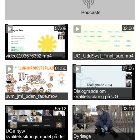
Podcasts
57:08
03:00
video1103676392.mp4
UG_UddSyst_Final_sub.mp4
01:50
77:06
Dialogmøde om
uvm_jml_uden_fade.mov
kvalitetssikring på UG
55:12
03:00
UGs nyw
Dyrlæge
kvalitetssikringsmodel på det