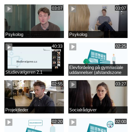
videregående område
03:07
03:07
Psykolog
Psykolog
40:33
02:25
Elevfordeling på gymnasiale
Studievælgeren 2.1
uddannelser (afstandszone
redigeret)
02:55
03:27
Projektleder
Socialrådgiver
02:20
02:00