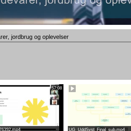
er, jordbrug og oplevelser
57:08
676392.mp4
UG_UddSyst_Final_sub.mp4