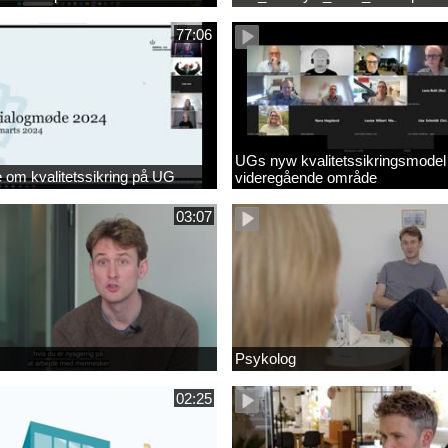
77:06
UGs nyw kvalitetssikringsmodel
om kvalitetssikring på UG
videregående område
03:07
Psykolog
02:25