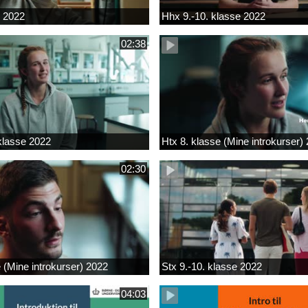
k 2022
Hhx 9.-10. klasse 2022
02:38
 klasse 2022
Htx 8. klasse (Mine introkurser)
02:30
e (Mine introkurser) 2022
Stx 9.-10. klasse 2022
04:03