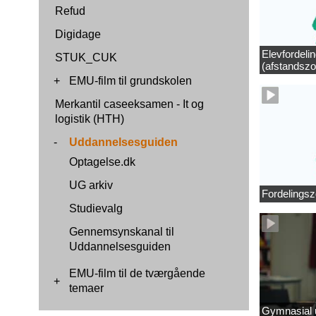
Refud
Digidage
Elevfordeli
STUK_CUK
(afstandszo
+
EMU-film til grundskolen
Merkantil caseeksamen - It og
logistik (HTH)
-
Uddannelsesguiden
Optagelse.dk
UG arkiv
Fordelingsz
Studievalg
Gennemsynskanal til
Uddannelsesguiden
EMU-film til de tværgående
+
temaer
Gymnasial u