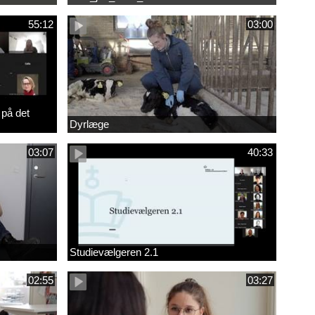
55:12
03:00
 på det
Dyrlæge
03:07
40:33
Studievælgeren 2.1
02:55
03:27