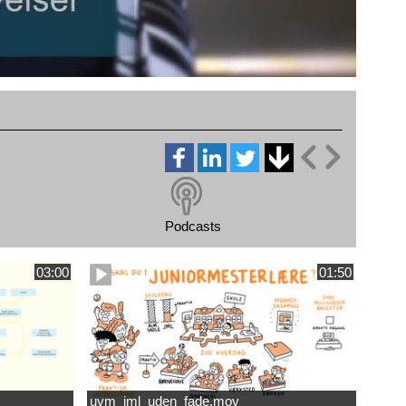
Podcasts
03:00
01:50
uvm_jml_uden_fade.mov