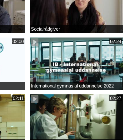
Socialrådgiver
02:00
02:24
International gymnasial uddannelse 2022
02:11
02:27