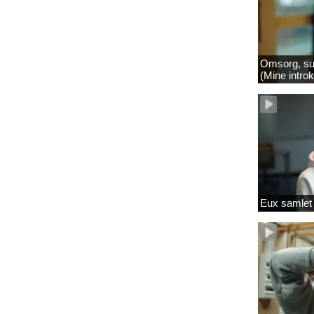
Omsorg, su
(Mine intro
Eux samlet 