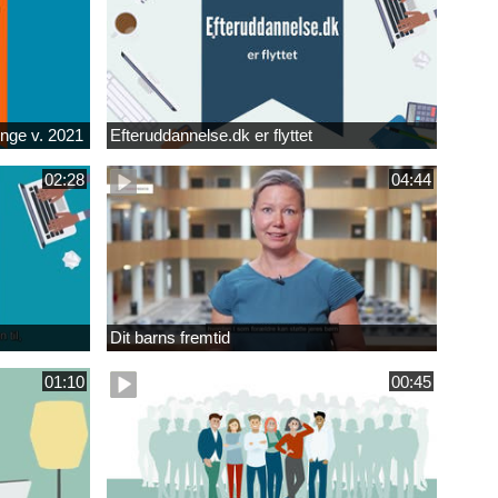
unge v. 2021
Efteruddannelse.dk er flyttet
02:28
04:44
Dit barns fremtid
01:10
00:45