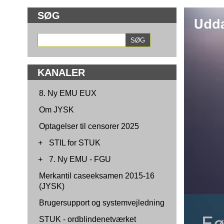
SØG
KANALER
8. Ny EMU EUX
Om JYSK
Optagelser til censorer 2025
+
STIL for STUK
+
7. Ny EMU - FGU
Merkantil caseeksamen 2015-16
(JYSK)
Brugersupport og systemvejledning
STUK - ordblindenetværket