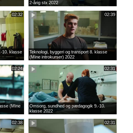
2-årig stx 2022
02:32
02:39
.-10. klasse
Teknologi, byggeri og transport 8. klasse
(Mine introkurser) 2022
02:24
02:31
lasse (Mine
Omsorg, sundhed og pædagogik 9.-10.
klasse 2022
02:38
02:31