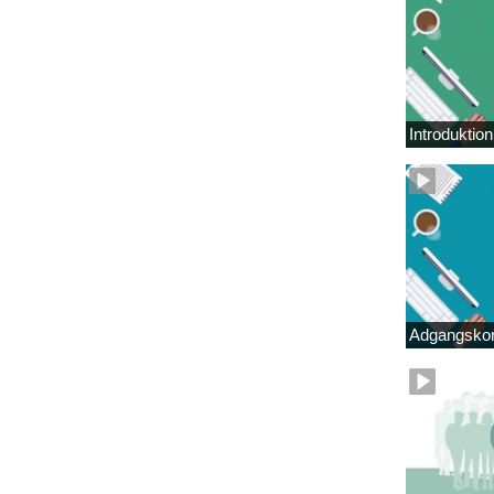
Introduktio
Adgangskor