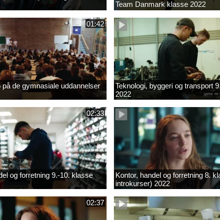
Team Danmark klasse 2022
01:42
b på de gymnasiale uddannelser
Teknologi, byggeri og transport 9
2022
02:33
el og forretning 9.-10. klasse
Kontor, handel og forretning 8. k
introkurser) 2022
02:37