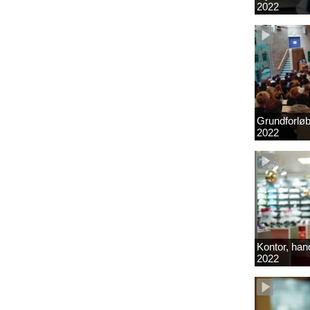
2022
Grundforlø
2022
Kontor, hand
2022