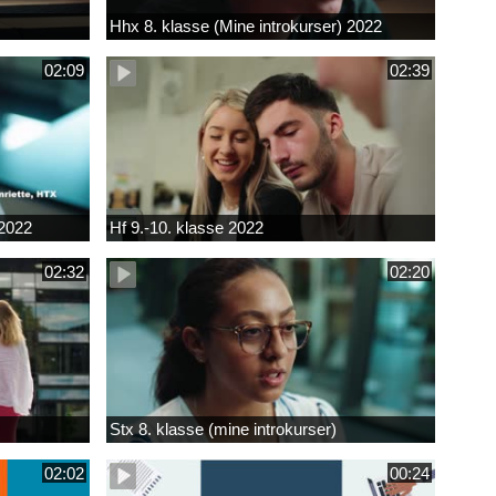
Hhx 8. klasse (Mine introkurser) 2022
02:09
02:39
 2022
Hf 9.-10. klasse 2022
02:32
02:20
Stx 8. klasse (mine introkurser)
02:02
00:24