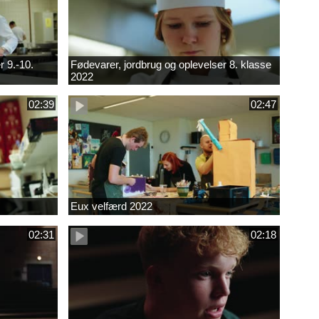
r 9.-10.
Fødevarer, jordbrug og oplevelser 8. klasse
2022
02:39
02:47
Eux velfærd 2022
02:31
02:18