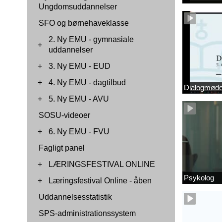
Ungdomsuddannelser
SFO og børnehaveklasse
2. Ny EMU - gymnasiale
+
uddannelser
+
3. Ny EMU - EUD
+
4. Ny EMU - dagtilbud
Dialogmøde 
+
5. Ny EMU - AVU
SOSU-videoer
+
6. Ny EMU - FVU
Fagligt panel
+
LÆRINGSFESTIVAL ONLINE
Psykolog
+
Læringsfestival Online - åben
Uddannelsesstatistik
SPS-administrationssystem