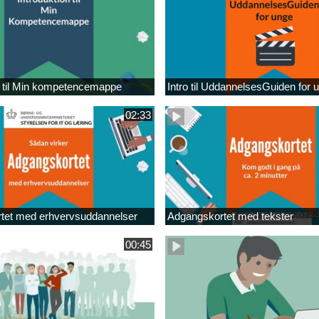
n til Min kompetencemappe
Intro til UddannelsesGuiden for 
02:33
tet med erhvervsuddannelser
Adgangskortet med tekster
00:45