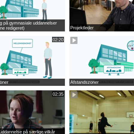
ng på gymnasiale uddannelser
Projektleder
ne redigeret)
02:20
oner
Afstandszoner
02:35
ddannelse på særlige vilkår