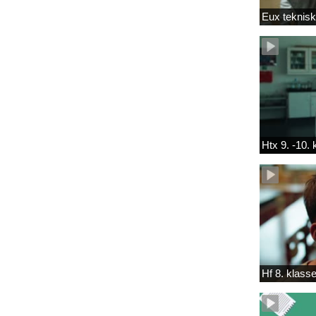
Eux teknis
Htx 9. -10.
Hf 8. klass