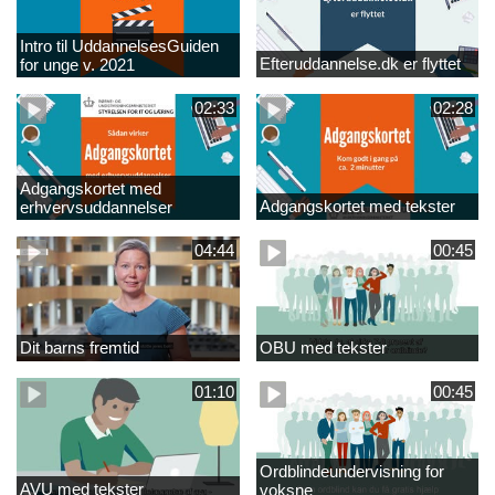
Intro til UddannelsesGuiden
Efteruddannelse.dk er flyttet
for unge v. 2021
02:33
02:28
Adgangskortet med
Adgangskortet med tekster
erhvervsuddannelser
04:44
00:45
Dit barns fremtid
OBU med tekster
01:10
00:45
Ordblindeundervisning for
AVU med tekster
voksne