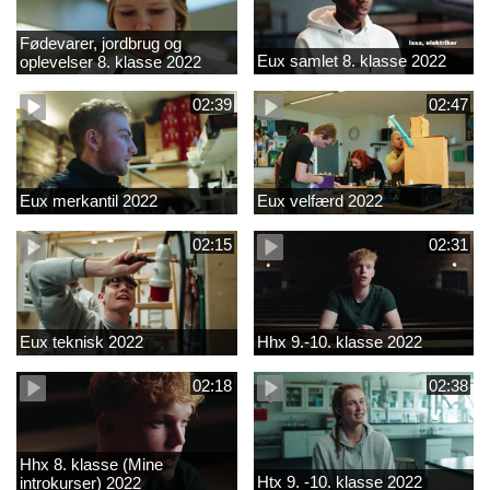
Fødevarer, jordbrug og
Eux samlet 8. klasse 2022
oplevelser 8. klasse 2022
02:39
02:47
Eux merkantil 2022
Eux velfærd 2022
02:15
02:31
Eux teknisk 2022
Hhx 9.-10. klasse 2022
02:18
02:38
Hhx 8. klasse (Mine
Htx 9. -10. klasse 2022
introkurser) 2022