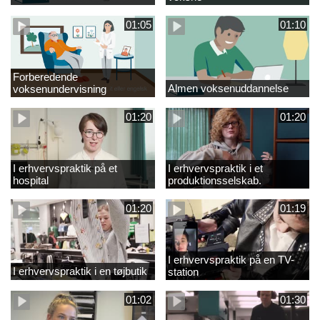
01:05
01:10
Forberedende
Almen voksenuddannelse
voksenundervisning
01:20
01:20
I erhvervspraktik på et
I erhvervspraktik i et
hospital
produktionsselskab.
01:20
01:19
I erhvervspraktik på en TV-
I erhvervspraktik i en tøjbutik
station
01:02
01:30