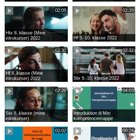
02:09
02:39
Htx 8. klasse (Mine
Hf 9.-10. klasse 2022
introkurser) 2022
02:30
02:32
Hf 8. klasse (Mine
Stx 9.-10. klasse 2022
introkurser) 2022
02:20
04:03
Stx 8. klasse (mine
Introduktion til Min
introkurser)
kompetencemappe
02:02
00:24