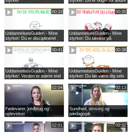
styrker
styrker: Du er noget for andre
00:33
00:35
UddannelsesGuiden - Mine
UddannelsesGuiden - Mine
styrker: Du er disciplineret
styrker: Du tænker på
fællesskabet
00:41
00:38
UddannelsesGuiden - Mine
UddannelsesGuiden - Mine
styrker: Verden er større end
styrker: Du tør være dig selv
dig og du bidrager til den
02:04
02:13
Fødevarer, jordbrug og
Sundhed, omsorg og
oplevelser
pædagogik
02:01
02:32