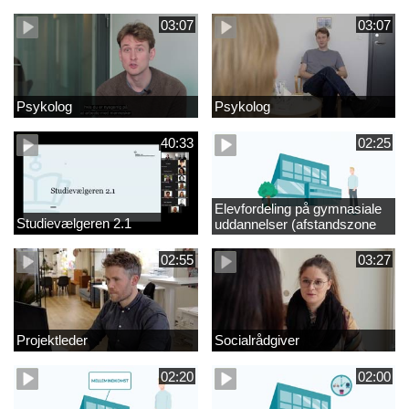
videregående område
03:07
03:07
Psykolog
Psykolog
40:33
02:25
Elevfordeling på gymnasiale
Studievælgeren 2.1
uddannelser (afstandszone
redigeret)
02:55
03:27
Projektleder
Socialrådgiver
02:20
02:00