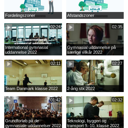
Fordelingszoner
Afstandszoner
02:24
02:35
International gymnasial
Gymnasial uddannelse på
uddannelse 2022
særlige vilkår 2022
02:11
02:27
Team Danmark klasse 2022
2-årig stx 2022
01:42
02:32
Grundforløb på de
Teknologi, byggeri og
gymnasiale uddannelser 2022
transport 9.-10. klasse 2022