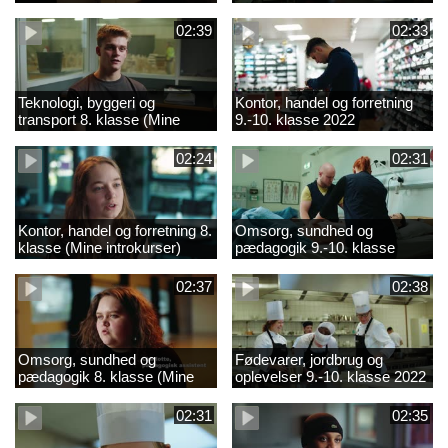
02:39
02:33
Teknologi, byggeri og
Kontor, handel og forretning
transport 8. klasse (Mine
9.-10. klasse 2022
introkurser) 2022
02:24
02:31
Kontor, handel og forretning 8.
Omsorg, sundhed og
klasse (Mine introkurser)
pædagogik 9.-10. klasse
2022
2022
02:37
02:38
Omsorg, sundhed og
Fødevarer, jordbrug og
pædagogik 8. klasse (Mine
oplevelser 9.-10. klasse 2022
introkurser) 2022
02:31
02:35