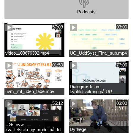
Podcasts
57:08
03:00
video1103676392.mp4
UG_UddSyst_Final_sub.mp4
01:50
77:06
Dialogmøde om
uvm_jml_uden_fade.mov
kvalitetssikring på UG
55:12
03:00
UGs nyw
Dyrlæge
kvalitetssikringsmodel på det