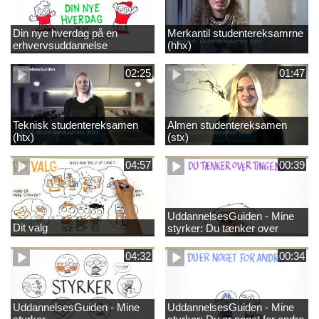
Din nye hverdag på en
Merkantil studentereksamrne
erhvervsuddannelse
(hhx)
02:25
01:47
Teknisk studentereksamen
Almen studentereksamen
(htx)
(stx)
04:57
00:39
UddannelsesGuiden - Mine
Dit valg
styrker: Du tænker over
tingene
04:32
00:34
UddannelsesGuiden - Mine
UddannelsesGuiden - Mine