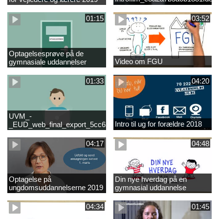
01:15
03:52
Optagelsesprøve på de
Video om FGU
gymnasiale uddannelser
01:33
04:20
UVM_-
Intro til ug for forældre 2018
_EUD_web_final_export_5cc62b2de8a2eab5775e52e524e16290
04:17
04:48
Optagelse på
Din nye hverdag på en
ungdomsuddannelserne 2019
gymnasial uddannelse
04:34
01:45