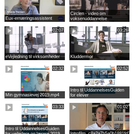
Circlen - video om
Eux-ernæringsassistent
voksenuddannelse
02:07
03:26
eVejledning til virksomheder
Kluddermor
02:32
02:52
Intro til UddannelsesGuiden
Min gymnasievej 2019.mp4
for elever
03:33
01:02
Intro til UddannelsesGuiden
Introfilm_c8a2a7b5a0b1881fd3
for vejledere og lærere 2019