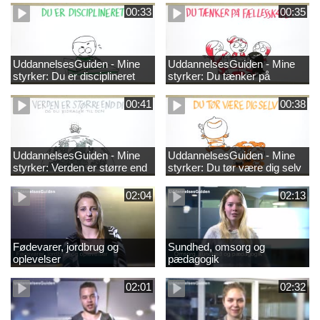
00:33
00:35
UddannelsesGuiden - Mine
UddannelsesGuiden - Mine
styrker: Du er disciplineret
styrker: Du tænker på
fællesskabet
00:41
00:38
UddannelsesGuiden - Mine
UddannelsesGuiden - Mine
styrker: Verden er større end
styrker: Du tør være dig selv
dig og du bidrager til den
02:04
02:13
Fødevarer, jordbrug og
Sundhed, omsorg og
oplevelser
pædagogik
02:01
02:32