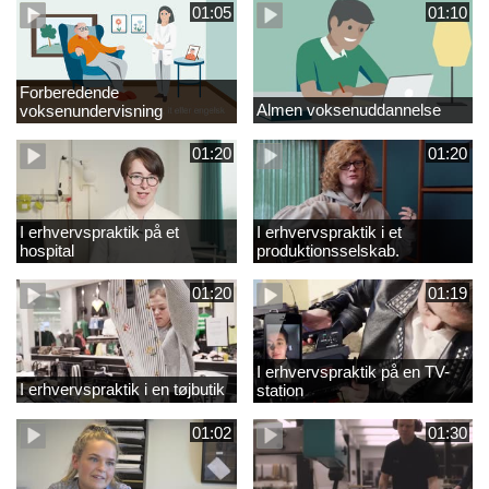
01:05
01:10
Forberedende
Almen voksenuddannelse
voksenundervisning
01:20
01:20
I erhvervspraktik på et
I erhvervspraktik i et
hospital
produktionsselskab.
01:20
01:19
I erhvervspraktik på en TV-
I erhvervspraktik i en tøjbutik
station
01:02
01:30