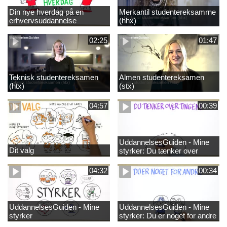
Din nye hverdag på en
Merkantil studentereksamrne
erhvervsuddannelse
(hhx)
02:25
01:47
Teknisk studentereksamen
Almen studentereksamen
(htx)
(stx)
04:57
00:39
UddannelsesGuiden - Mine
Dit valg
styrker: Du tænker over
tingene
04:32
00:34
UddannelsesGuiden - Mine
UddannelsesGuiden - Mine
styrker
styrker: Du er noget for andre