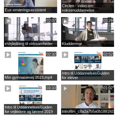
Circlen - video om
Eux-ernæringsassistent
voksenuddannelse
02:07
03:26
eVejledning til virksomheder
Kluddermor
02:32
02:52
Intro til UddannelsesGuiden
Min gymnasievej 2019.mp4
for elever
03:33
01:02
Intro til UddannelsesGuiden
Introfilm_c8a2a7b5a0b1881fd3
for vejledere og lærere 2019