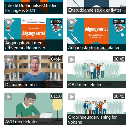
Intro til UddannelsesGuiden
Efteruddannelse.dk er flyttet
for unge v. 2021
02:33
02:28
Adgangskortet med
Adgangskortet med tekster
erhvervsuddannelser
04:44
00:45
Dit barns fremtid
OBU med tekster
01:10
00:45
Ordblindeundervisning for
AVU med tekster
voksne