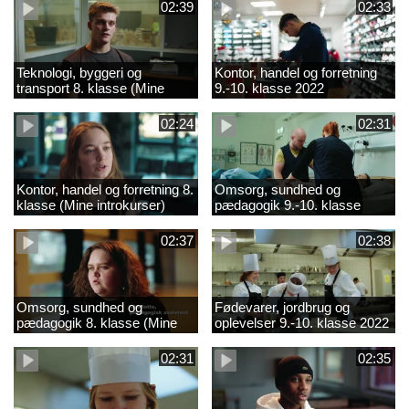
02:39
02:33
Teknologi, byggeri og
Kontor, handel og forretning
transport 8. klasse (Mine
9.-10. klasse 2022
introkurser) 2022
02:24
02:31
Kontor, handel og forretning 8.
Omsorg, sundhed og
klasse (Mine introkurser)
pædagogik 9.-10. klasse
2022
2022
02:37
02:38
Omsorg, sundhed og
Fødevarer, jordbrug og
pædagogik 8. klasse (Mine
oplevelser 9.-10. klasse 2022
introkurser) 2022
02:31
02:35