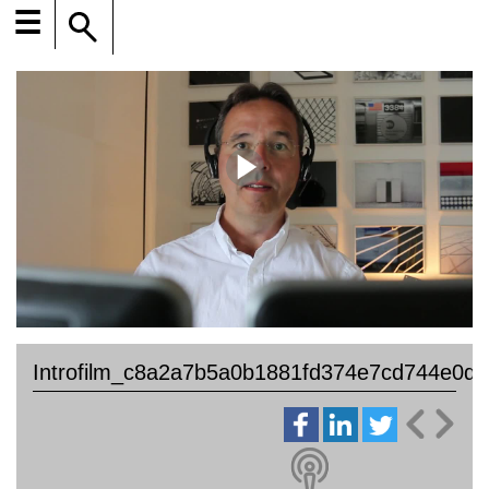
☰
Introfilm_c8a2a7b5a0b1881fd374e7cd744e0d