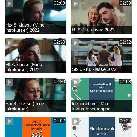
02:09
02:39
Htx 8. klasse (Mine
Hf 9.-10. klasse 2022
introkurser) 2022
02:30
02:32
Hf 8. klasse (Mine
Stx 9.-10. klasse 2022
introkurser) 2022
02:20
04:03
Stx 8. klasse (mine
Introduktion til Min
introkurser)
kompetencemappe
02:02
00:24