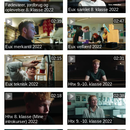
Fødevarer, jordbrug og
Eux samlet 8. klasse 2022
oplevelser 8. klasse 2022
02:39
02:47
Eux merkantil 2022
Eux velfærd 2022
02:15
02:31
Eux teknisk 2022
Hhx 9.-10. klasse 2022
02:18
02:38
Hhx 8. klasse (Mine
Htx 9. -10. klasse 2022
introkurser) 2022