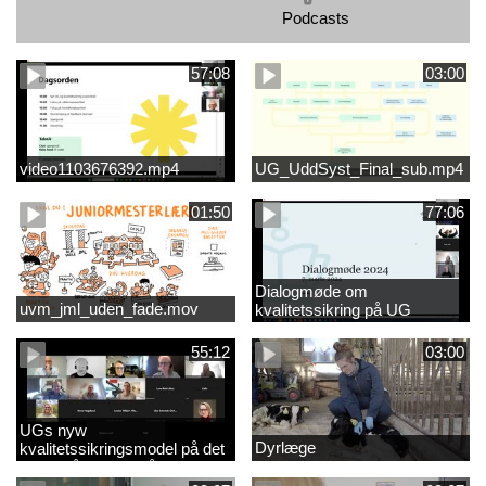
Podcasts
57:08
03:00
video1103676392.mp4
UG_UddSyst_Final_sub.mp4
01:50
77:06
Dialogmøde om
uvm_jml_uden_fade.mov
kvalitetssikring på UG
55:12
03:00
UGs nyw
Dyrlæge
kvalitetssikringsmodel på det
videregående område