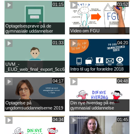
01:15
03:52
Optagelsesprøve på de
Video om FGU
gymnasiale uddannelser
01:33
04:20
UVM_-
Intro til ug for forældre 2018
_EUD_web_final_export_5cc62b2de8a2eab5775e52e524e16290
04:17
04:48
Optagelse på
Din nye hverdag på en
ungdomsuddannelserne 2019
gymnasial uddannelse
04:34
01:45