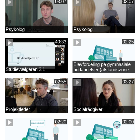
03:07
03:07
Psykolog
Psykolog
40:33
02:25
Elevfordeling på gymnasiale
Studievælgeren 2.1
uddannelser (afstandszone
redigeret)
02:55
03:27
Projektleder
Socialrådgiver
02:20
02:00