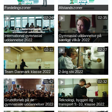
Fordelingszoner
Afstandszoner
02:24
02:35
International gymnasial
Gymnasial uddannelse på
uddannelse 2022
særlige vilkår 2022
02:11
02:27
Team Danmark klasse 2022
2-årig stx 2022
01:42
02:32
Grundforløb på de
Teknologi, byggeri og
gymnasiale uddannelser 2022
transport 9.-10. klasse 2022