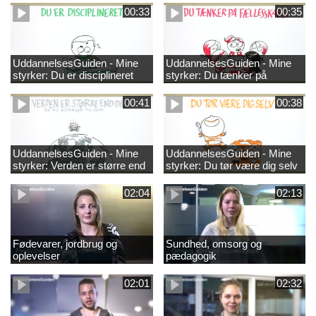
00:33
00:35
UddannelsesGuiden - Mine
UddannelsesGuiden - Mine
styrker: Du er disciplineret
styrker: Du tænker på
fællesskabet
00:41
00:38
UddannelsesGuiden - Mine
UddannelsesGuiden - Mine
styrker: Verden er større end
styrker: Du tør være dig selv
dig og du bidrager til den
02:04
02:13
Fødevarer, jordbrug og
Sundhed, omsorg og
oplevelser
pædagogik
02:01
02:32