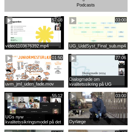
Podcasts
57:08
03:00
video1103676392.mp4
UG_UddSyst_Final_sub.mp4
01:50
77:06
Dialogmøde om
uvm_jml_uden_fade.mov
kvalitetssikring på UG
55:12
03:00
UGs nyw
Dyrlæge
kvalitetssikringsmodel på det
videregående område