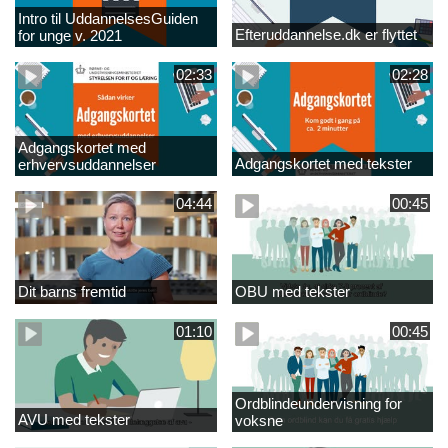
Intro til UddannelsesGuiden
Efteruddannelse.dk er flyttet
for unge v. 2021
02:33
02:28
Adgangskortet med
Adgangskortet med tekster
erhvervsuddannelser
04:44
00:45
Dit barns fremtid
OBU med tekster
01:10
00:45
Ordblindeundervisning for
AVU med tekster
voksne