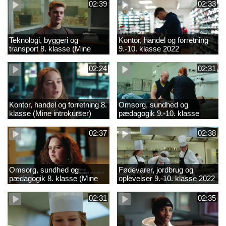
02:39
02:33
Teknologi, byggeri og
Kontor, handel og forretning
transport 8. klasse (Mine
9.-10. klasse 2022
introkurser) 2022
02:24
02:31
Kontor, handel og forretning 8.
Omsorg, sundhed og
klasse (Mine introkurser)
pædagogik 9.-10. klasse
2022
2022
02:37
02:38
Omsorg, sundhed og
Fødevarer, jordbrug og
pædagogik 8. klasse (Mine
oplevelser 9.-10. klasse 2022
introkurser) 2022
02:31
02:35