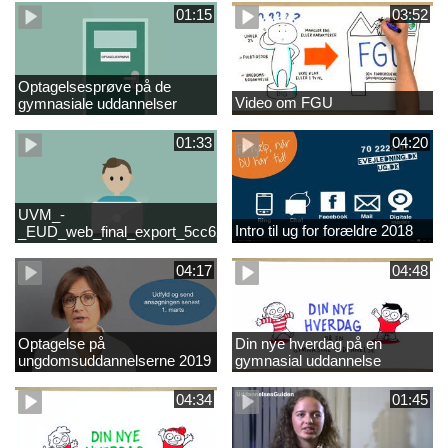
01:15
03:52
Optagelsesprøve på de
Video om FGU
gymnasiale uddannelser
01:33
04:20
UVM_-
Intro til ug for forældre 2018
_EUD_web_final_export_5cc62b2de8a2eab5775e52e524e16290
04:17
04:48
Optagelse på
Din nye hverdag på en
ungdomsuddannelserne 2019
gymnasial uddannelse
04:34
01:45