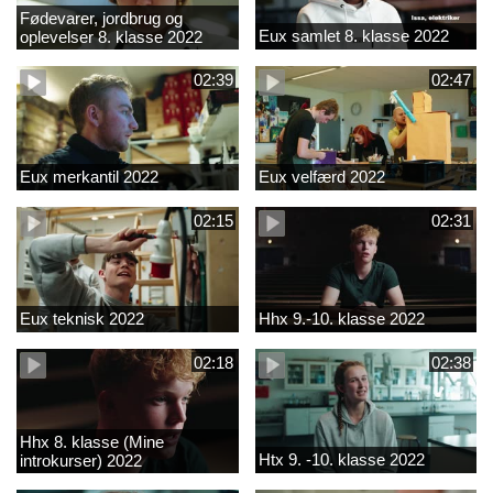
Fødevarer, jordbrug og
Eux samlet 8. klasse 2022
oplevelser 8. klasse 2022
02:39
02:47
Eux merkantil 2022
Eux velfærd 2022
02:15
02:31
Eux teknisk 2022
Hhx 9.-10. klasse 2022
02:18
02:38
Hhx 8. klasse (Mine
Htx 9. -10. klasse 2022
introkurser) 2022