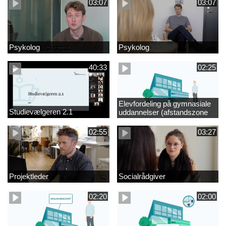
03:07
03:07
Psykolog
Psykolog
40:33
02:25
Elevfordeling på gymnasiale
Studievælgeren 2.1
uddannelser (afstandszone
redigeret)
02:55
03:27
Projektleder
Socialrådgiver
02:20
02:00