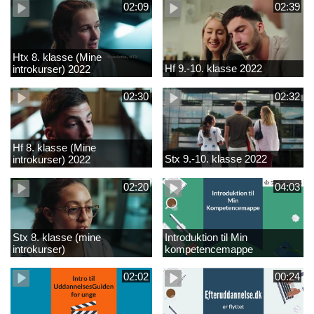
02:09
02:39
Htx 8. klasse (Mine
Hf 9.-10. klasse 2022
introkurser) 2022
02:30
02:32
Hf 8. klasse (Mine
Stx 9.-10. klasse 2022
introkurser) 2022
02:20
04:03
Stx 8. klasse (mine
Introduktion til Min
introkurser)
kompetencemappe
02:02
00:24