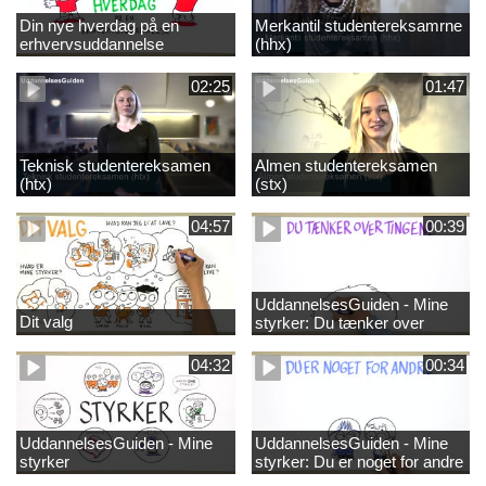
Din nye hverdag på en
Merkantil studentereksamrne
erhvervsuddannelse
(hhx)
02:25
01:47
Teknisk studentereksamen
Almen studentereksamen
(htx)
(stx)
04:57
00:39
UddannelsesGuiden - Mine
Dit valg
styrker: Du tænker over
tingene
04:32
00:34
UddannelsesGuiden - Mine
UddannelsesGuiden - Mine
styrker
styrker: Du er noget for andre