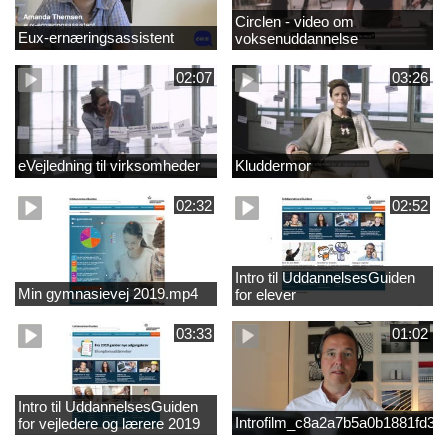
Circlen - video om
Eux-ernæringsassistent
voksenuddannelse
02:07
03:26
eVejledning til virksomheder
Kluddermor
02:32
02:52
Intro til UddannelsesGuiden
Min gymnasievej 2019.mp4
for elever
03:33
01:02
Intro til UddannelsesGuiden
Introfilm_c8a2a7b5a0b1881fd3
for vejledere og lærere 2019