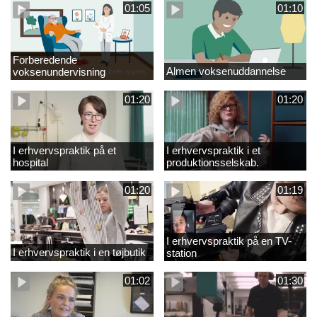
01:05
01:10
Forberedende
Almen voksenuddannelse
voksenundervisning
01:20
01:20
I erhvervspraktik på et
I erhvervspraktik i et
hospital
produktionsselskab.
01:20
01:19
I erhvervspraktik på en TV-
I erhvervspraktik i en tøjbutik
station
01:02
01:30