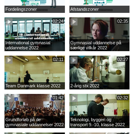
Fordelingszoner
Afstandszoner
02:24
02:35
International gymnasial
Gymnasial uddannelse på
uddannelse 2022
særlige vilkår 2022
02:11
02:27
Team Danmark klasse 2022
2-årig stx 2022
01:42
02:32
Grundforløb på de
Teknologi, byggeri og
gymnasiale uddannelser 2022
transport 9.-10. klasse 2022