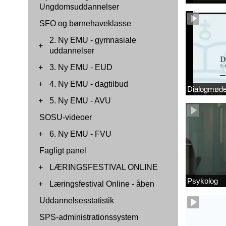
Ungdomsuddannelser
SFO og børnehaveklasse
2. Ny EMU - gymnasiale
+
uddannelser
+
3. Ny EMU - EUD
+
4. Ny EMU - dagtilbud
Dialogmøde 
+
5. Ny EMU - AVU
SOSU-videoer
+
6. Ny EMU - FVU
Fagligt panel
+
LÆRINGSFESTIVAL ONLINE
Psykolog
+
Læringsfestival Online - åben
Uddannelsesstatistik
SPS-administrationssystem