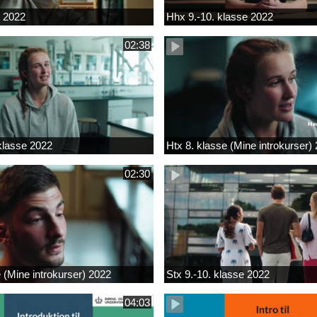
k 2022
Hhx 9.-10. klasse 2022
02:38
 klasse 2022
Htx 8. klasse (Mine introkurser)
02:30
e (Mine introkurser) 2022
Stx 9.-10. klasse 2022
04:03