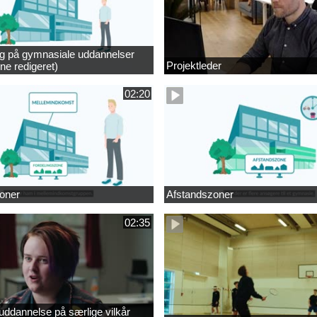
ng på gymnasiale uddannelser
Projektleder
ne redigeret)
02:20
oner
Afstandszoner
02:35
ddannelse på særlige vilkår