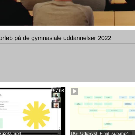
orløb på de gymnasiale uddannelser 2022
57:08
676392.mp4
UG_UddSyst_Final_sub.mp4