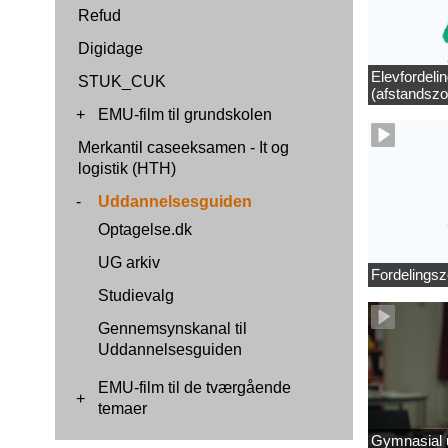
Refud
Digidage
Elevfordeli
STUK_CUK
(afstandszo
+
EMU-film til grundskolen
Merkantil caseeksamen - It og
logistik (HTH)
-
Uddannelsesguiden
Optagelse.dk
UG arkiv
Fordelingsz
Studievalg
Gennemsynskanal til
Uddannelsesguiden
EMU-film til de tværgående
+
temaer
Gymnasial u