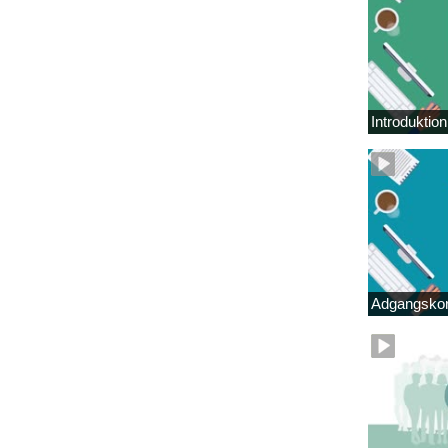
Introduktio
Adgangskor