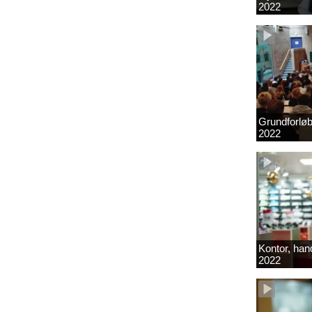
2022
Grundforlø
2022
Kontor, hand
2022