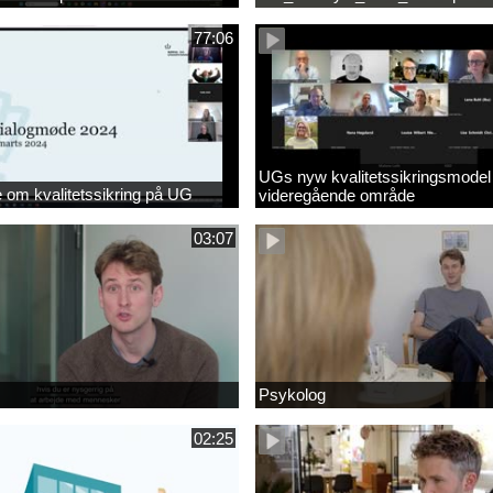
77:06
UGs nyw kvalitetssikringsmodel
om kvalitetssikring på UG
videregående område
03:07
Psykolog
02:25