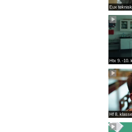
Eux teknis
Htx 9. -10.
Hf 8. klass