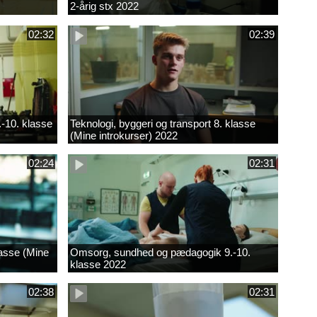
2-årig stx 2022
02:32
02:39
.-10. klasse
Teknologi, byggeri og transport 8. klasse
(Mine introkurser) 2022
02:24
02:31
lasse (Mine
Omsorg, sundhed og pædagogik 9.-10.
klasse 2022
02:38
02:31