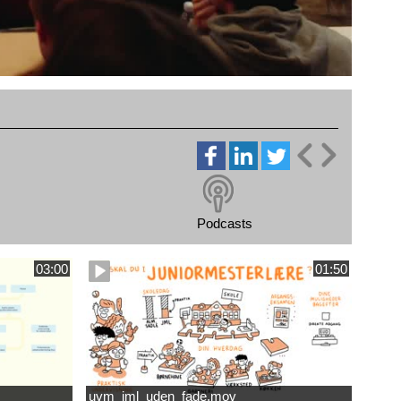
Podcasts
03:00
01:50
uvm_jml_uden_fade.mov