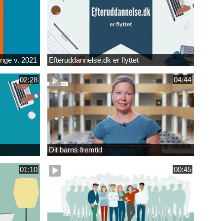
unge v. 2021
Efteruddannelse.dk er flyttet
02:28
04:44
Dit barns fremtid
01:10
00:45