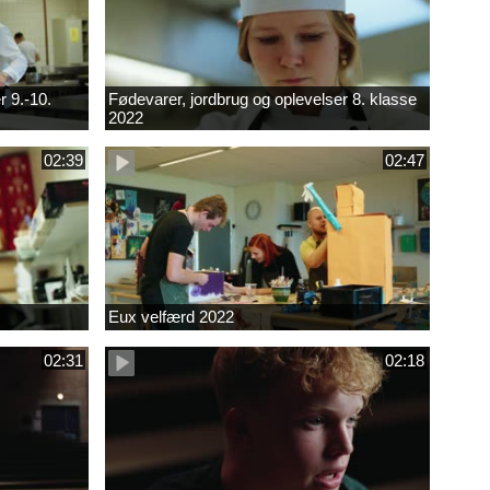
r 9.-10.
Fødevarer, jordbrug og oplevelser 8. klasse
2022
02:39
02:47
Eux velfærd 2022
02:31
02:18