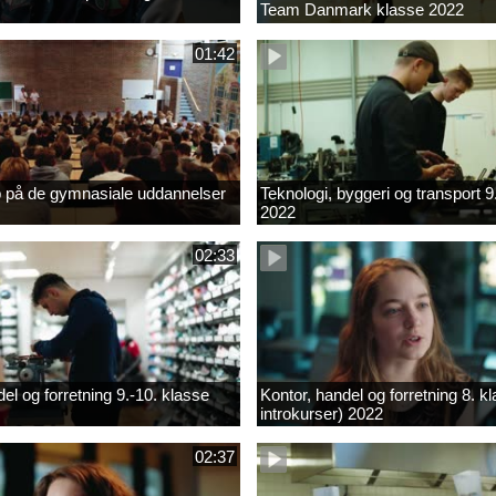
Team Danmark klasse 2022
01:42
b på de gymnasiale uddannelser
Teknologi, byggeri og transport 9
2022
02:33
el og forretning 9.-10. klasse
Kontor, handel og forretning 8. k
introkurser) 2022
02:37