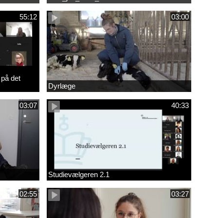
55:12
03:00
 på det
Dyrlæge
03:07
40:33
Studievælgeren 2.1
02:55
03:27