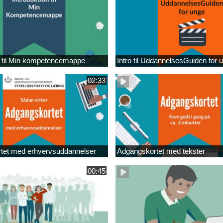
n til Min kompetencemappe
Intro til UddannelsesGuiden for 
02:33
tet med erhvervsuddannelser
Adgangskortet med tekster
00:45