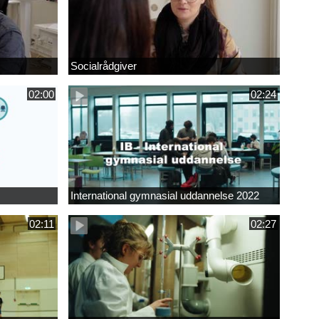
Socialrådgiver
02:00
02:24
International gymnasial uddannelse 2022
02:11
02:27