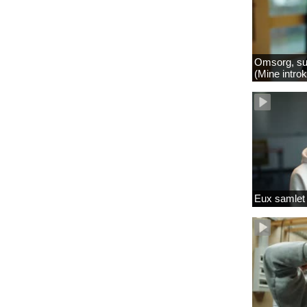
Omsorg, su
(Mine intro
Eux samlet 