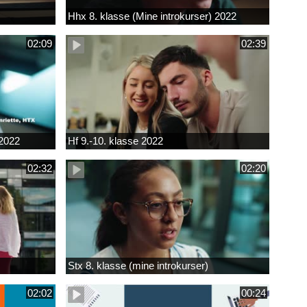
Hhx 8. klasse (Mine introkurser) 2022
02:09
02:39
 2022
Hf 9.-10. klasse 2022
02:32
02:20
Stx 8. klasse (mine introkurser)
02:02
00:24