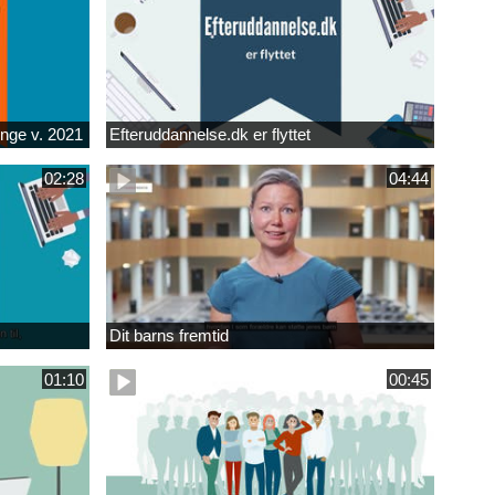
unge v. 2021
Efteruddannelse.dk er flyttet
02:28
04:44
Dit barns fremtid
01:10
00:45