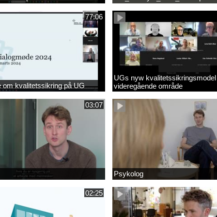
77:06
UGs nyw kvalitetssikringsmodel
om kvalitetssikring på UG
videregående område
03:07
Psykolog
02:25