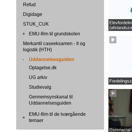
Refud
Digidage
Elevfordeli
STUK_CUK
(afstandszo
+
EMU-film til grundskolen
Merkantil caseeksamen - It og
logistik (HTH)
-
Uddannelsesguiden
Optagelse.dk
UG arkiv
Fordelingsz
Studievalg
Gennemsynskanal til
Uddannelsesguiden
EMU-film til de tværgående
+
temaer
Gymnasial u