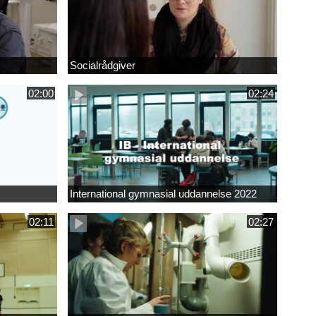
Socialrådgiver
02:00
02:24
International gymnasial uddannelse 2022
02:11
02:27