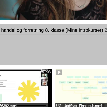
 handel og forretning 8. klasse (Mine introkurser) 
57:08
676392.mp4
UG_UddSyst_Final_sub.mp4