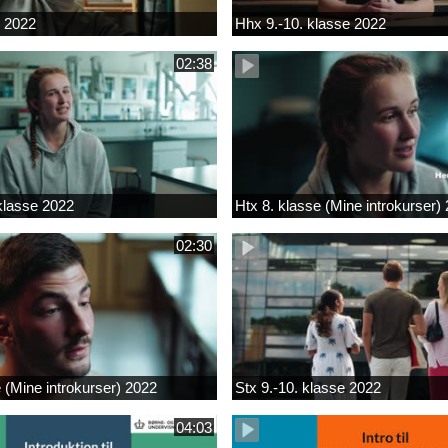
k 2022
Hhx 9.-10. klasse 2022
02:38
 klasse 2022
Htx 8. klasse (Mine introkurser)
02:30
e (Mine introkurser) 2022
Stx 9.-10. klasse 2022
04:03