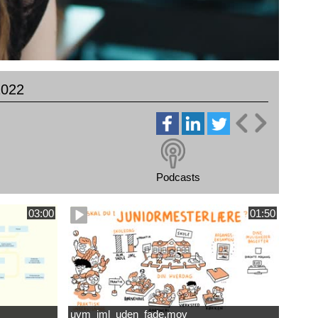
2022
Podcasts
03:00
01:50
uvm_jml_uden_fade.mov