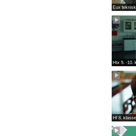
Eux teknis
Htx 9. -10.
Hf 8. klass