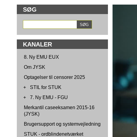
SØG
KANALER
8. Ny EMU EUX
Om JYSK
Optagelser til censorer 2025
+
STIL for STUK
+
7. Ny EMU - FGU
Merkantil caseeksamen 2015-16
(JYSK)
Brugersupport og systemvejledning
STUK - ordblindenetværket