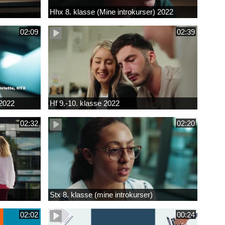
Hhx 8. klasse (Mine introkurser) 2022
02:09
02:39
 2022
Hf 9.-10. klasse 2022
02:32
02:20
Stx 8. klasse (mine introkurser)
02:02
00:24