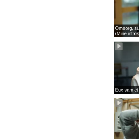
Omsorg, su
(Mine intro
Eux samlet 