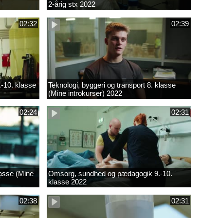
2-årig stx 2022
02:32
02:39
.-10. klasse
Teknologi, byggeri og transport 8. klasse
(Mine introkurser) 2022
02:24
02:31
lasse (Mine
Omsorg, sundhed og pædagogik 9.-10.
klasse 2022
02:38
02:31