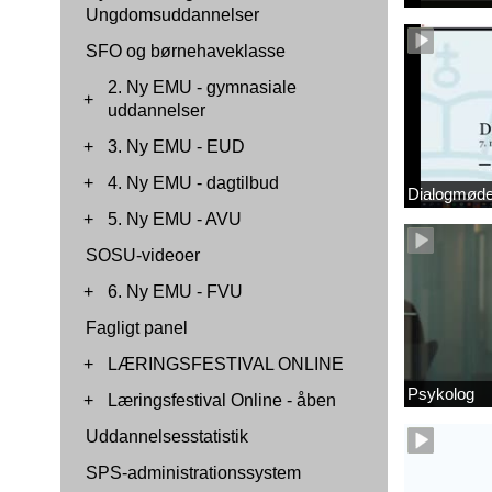
Ungdomsuddannelser
SFO og børnehaveklasse
2. Ny EMU - gymnasiale
+
uddannelser
+
3. Ny EMU - EUD
+
4. Ny EMU - dagtilbud
Dialogmøde 
+
5. Ny EMU - AVU
SOSU-videoer
+
6. Ny EMU - FVU
Fagligt panel
+
LÆRINGSFESTIVAL ONLINE
Psykolog
+
Læringsfestival Online - åben
Uddannelsesstatistik
SPS-administrationssystem