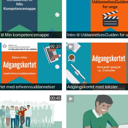
n til Min kompetencemappe
Intro til UddannelsesGuiden for 
02:33
tet med erhvervsuddannelser
Adgangskortet med tekster
00:45