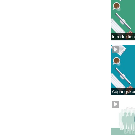
Introduktio
Adgangskor