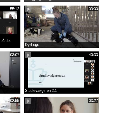
55:12
03:00
 på det
Dyrlæge
03:07
40:33
Studievælgeren 2.1
02:55
03:27