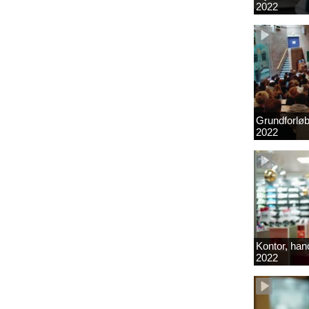
2022
Grundforlø
2022
Kontor, hand
2022