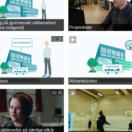
ng på gymnasiale uddannelser
Projektleder
ne redigeret)
02:20
oner
Afstandszoner
02:35
ddannelse på særlige vilkår