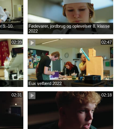
r 9.-10.
Fødevarer, jordbrug og oplevelser 8. klasse
2022
02:39
02:47
Eux velfærd 2022
02:31
02:18