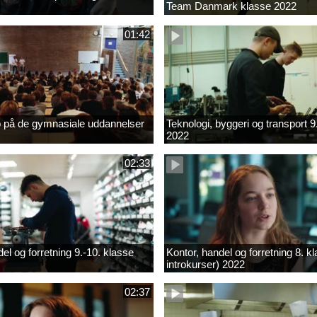
Team Danmark klasse 2022
01:42
b på de gymnasiale uddannelser
Teknologi, byggeri og transport 9
2022
02:33
el og forretning 9.-10. klasse
Kontor, handel og forretning 8. k
introkurser) 2022
02:37