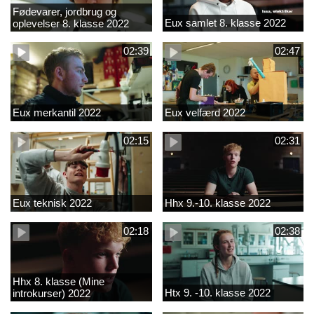
Fødevarer, jordbrug og
Eux samlet 8. klasse 2022
oplevelser 8. klasse 2022
02:39
02:47
Eux merkantil 2022
Eux velfærd 2022
02:15
02:31
Eux teknisk 2022
Hhx 9.-10. klasse 2022
02:18
02:38
Hhx 8. klasse (Mine
Htx 9. -10. klasse 2022
introkurser) 2022