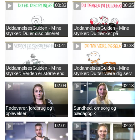
00:33
00:35
UddannelsesGuiden - Mine
UddannelsesGuiden - Mine
styrker: Du er disciplineret
styrker: Du tænker på
fællesskabet
00:41
00:38
UddannelsesGuiden - Mine
UddannelsesGuiden - Mine
styrker: Verden er større end
styrker: Du tør være dig selv
dig og du bidrager til den
02:04
02:13
Fødevarer, jordbrug og
Sundhed, omsorg og
oplevelser
pædagogik
02:01
02:32