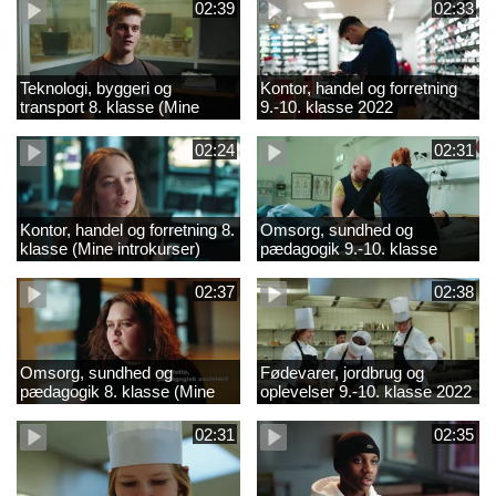
02:39
02:33
Teknologi, byggeri og
Kontor, handel og forretning
transport 8. klasse (Mine
9.-10. klasse 2022
introkurser) 2022
02:24
02:31
Kontor, handel og forretning 8.
Omsorg, sundhed og
klasse (Mine introkurser)
pædagogik 9.-10. klasse
2022
2022
02:37
02:38
Omsorg, sundhed og
Fødevarer, jordbrug og
pædagogik 8. klasse (Mine
oplevelser 9.-10. klasse 2022
introkurser) 2022
02:31
02:35