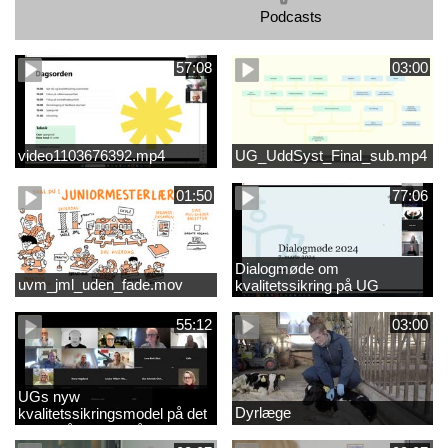
Podcasts
57:08
03:00
video1103676392.mp4
UG_UddSyst_Final_sub.mp4
01:50
77:06
Dialogmøde om
uvm_jml_uden_fade.mov
kvalitetssikring på UG
55:12
03:00
UGs nyw
Dyrlæge
kvalitetssikringsmodel på det
videregående område