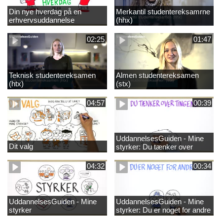
Din nye hverdag på en
Merkantil studentereksamrne
erhvervsuddannelse
(hhx)
02:25
01:47
Teknisk studentereksamen
Almen studentereksamen
(htx)
(stx)
04:57
00:39
UddannelsesGuiden - Mine
Dit valg
styrker: Du tænker over
tingene
04:32
00:34
UddannelsesGuiden - Mine
UddannelsesGuiden - Mine
styrker
styrker: Du er noget for andre