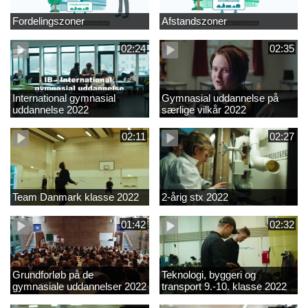
Fordelingszoner
Afstandszoner
02:24
02:35
International gymnasial
Gymnasial uddannelse på
uddannelse 2022
særlige vilkår 2022
02:11
02:27
Team Danmark klasse 2022
2-årig stx 2022
01:42
02:32
Grundforløb på de
Teknologi, byggeri og
gymnasiale uddannelser 2022
transport 9.-10. klasse 2022