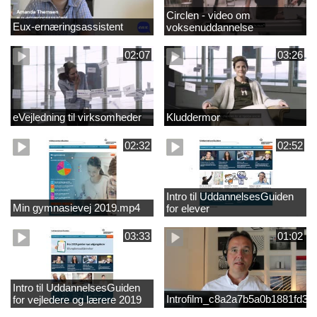
Circlen - video om
Eux-ernæringsassistent
voksenuddannelse
02:07
03:26
eVejledning til virksomheder
Kluddermor
02:32
02:52
Intro til UddannelsesGuiden
Min gymnasievej 2019.mp4
for elever
03:33
01:02
Intro til UddannelsesGuiden
Introfilm_c8a2a7b5a0b1881fd3
for vejledere og lærere 2019