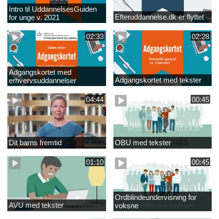
Intro til UddannelsesGuiden
Efteruddannelse.dk er flyttet
for unge v. 2021
02:33
02:28
Adgangskortet med
Adgangskortet med tekster
erhvervsuddannelser
04:44
00:45
Dit barns fremtid
OBU med tekster
01:10
00:45
Ordblindeundervisning for
AVU med tekster
voksne