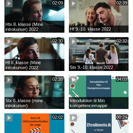
02:09
02:39
Htx 8. klasse (Mine
Hf 9.-10. klasse 2022
introkurser) 2022
02:30
02:32
Hf 8. klasse (Mine
Stx 9.-10. klasse 2022
introkurser) 2022
02:20
04:03
Stx 8. klasse (mine
Introduktion til Min
introkurser)
kompetencemappe
02:02
00:24