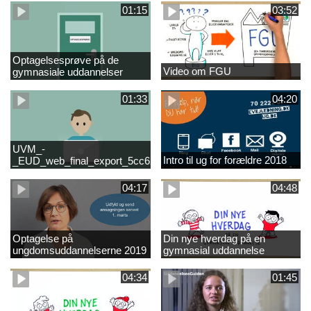
01:15
03:52
Optagelsesprøve på de
Video om FGU
gymnasiale uddannelser
01:33
04:20
UVM_-
Intro til ug for forældre 2018
_EUD_web_final_export_5cc62b2de8a2eab5775e52e524e16290
04:17
04:48
Optagelse på
Din nye hverdag på en
ungdomsuddannelserne 2019
gymnasial uddannelse
04:34
01:45