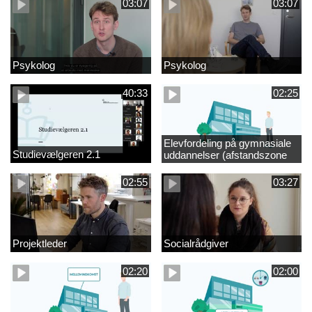
03:07
03:07
Psykolog
Psykolog
40:33
02:25
Elevfordeling på gymnasiale
Studievælgeren 2.1
uddannelser (afstandszone
redigeret)
02:55
03:27
Projektleder
Socialrådgiver
02:20
02:00