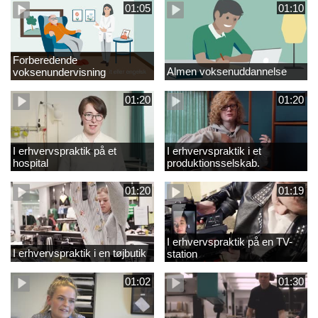
01:05
01:10
Forberedende
Almen voksenuddannelse
voksenundervisning
01:20
01:20
I erhvervspraktik på et
I erhvervspraktik i et
hospital
produktionsselskab.
01:20
01:19
I erhvervspraktik på en TV-
I erhvervspraktik i en tøjbutik
station
01:02
01:30