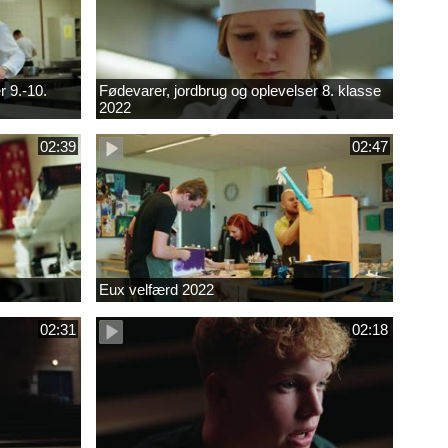
r 9.-10.
Fødevarer, jordbrug og oplevelser 8. klasse
2022
02:39
02:47
Eux velfærd 2022
02:31
02:18