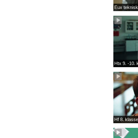
Eux teknis
Htx 9. -10.
Hf 8. klass