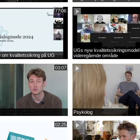
77:06
UGs nyw kvalitetssikringsmodel
om kvalitetssikring på UG
videregående område
03:07
Psykolog
02:25