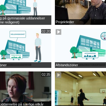
ng på gymnasiale uddannelser
Projektleder
ne redigeret)
02:20
oner
Afstandszoner
02:35
ddannelse på særlige vilkår