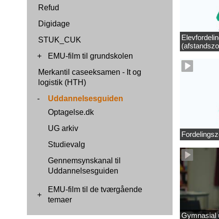
Refud
Digidage
Elevfordeli
STUK_CUK
(afstandszo
+
EMU-film til grundskolen
Merkantil caseeksamen - It og
logistik (HTH)
-
Uddannelsesguiden
Optagelse.dk
UG arkiv
Fordelingsz
Studievalg
Gennemsynskanal til
Uddannelsesguiden
EMU-film til de tværgående
+
temaer
Gymnasial u