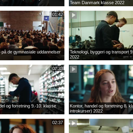
Team Danmark klasse 2022
01:42
b på de gymnasiale uddannelser
Teknologi, byggeri og transport 9
2022
02:33
el og forretning 9.-10. klasse
Kontor, handel og forretning 8. k
introkurser) 2022
02:37