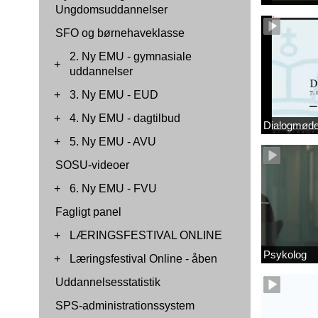
Ungdomsuddannelser
SFO og børnehaveklasse
2. Ny EMU - gymnasiale
+
uddannelser
+
3. Ny EMU - EUD
+
4. Ny EMU - dagtilbud
Dialogmøde 
+
5. Ny EMU - AVU
SOSU-videoer
+
6. Ny EMU - FVU
Fagligt panel
+
LÆRINGSFESTIVAL ONLINE
Psykolog
+
Læringsfestival Online - åben
Uddannelsesstatistik
SPS-administrationssystem