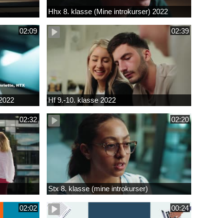
Hhx 8. klasse (Mine introkurser) 2022
02:09
02:39
 2022
Hf 9.-10. klasse 2022
02:32
02:20
Stx 8. klasse (mine introkurser)
02:02
00:24