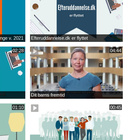
unge v. 2021
Efteruddannelse.dk er flyttet
02:28
04:44
Dit barns fremtid
01:10
00:45