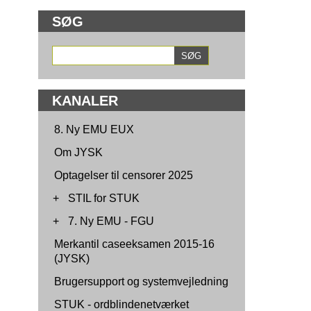
SØG
KANALER
8. Ny EMU EUX
Om JYSK
Optagelser til censorer 2025
+
STIL for STUK
+
7. Ny EMU - FGU
Merkantil caseeksamen 2015-16
(JYSK)
Brugersupport og systemvejledning
STUK - ordblindenetværket