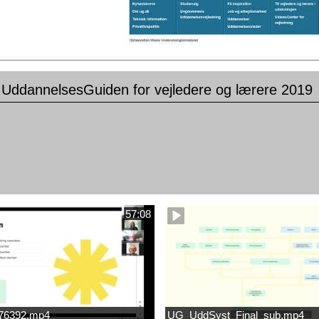
il UddannelsesGuiden for vejledere og lærere 2019
57:08
676392.mp4
UG_UddSyst_Final_sub.mp4