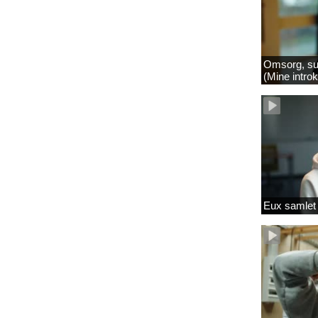
Omsorg, su
(Mine intro
Eux samlet 