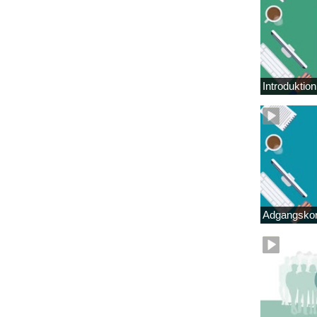
Introduktio
Adgangskor