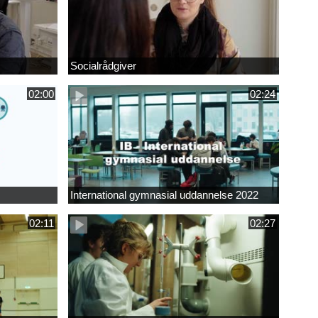
Socialrådgiver
02:00
02:24
International gymnasial uddannelse 2022
02:11
02:27