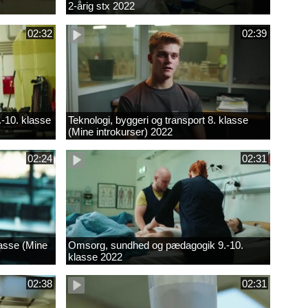
2-årig stx 2022
02:32
02:39
.-10. klasse
Teknologi, byggeri og transport 8. klasse
(Mine introkurser) 2022
02:24
02:31
lasse (Mine
Omsorg, sundhed og pædagogik 9.-10.
klasse 2022
02:38
02:31