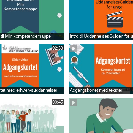
n til Min kompetencemappe
Intro til UddannelsesGuiden for 
02:33
tet med erhvervsuddannelser
Adgangskortet med tekster
00:45