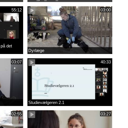
55:12
03:00
 på det
Dyrlæge
03:07
40:33
Studievælgeren 2.1
02:55
03:27