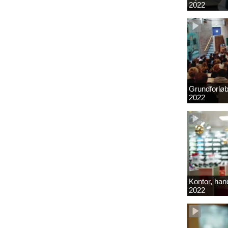
2022
Grundforlø
2022
Kontor, hand
2022