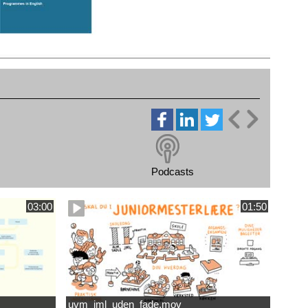
Podcasts
03:00
01:50
uvm_jml_uden_fade.mov