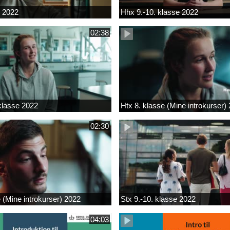
k 2022
Hhx 9.-10. klasse 2022
02:38
 klasse 2022
Htx 8. klasse (Mine introkurser)
02:30
e (Mine introkurser) 2022
Stx 9.-10. klasse 2022
04:03