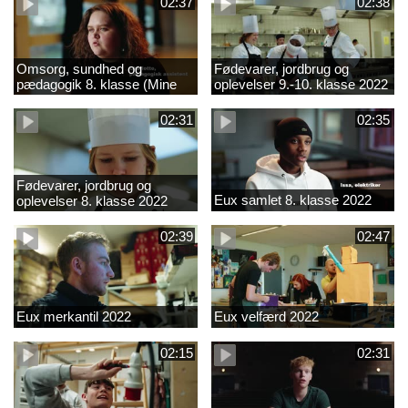
02:37
02:38
Omsorg, sundhed og
Fødevarer, jordbrug og
pædagogik 8. klasse (Mine
oplevelser 9.-10. klasse 2022
introkurser) 2022
02:31
02:35
Fødevarer, jordbrug og
Eux samlet 8. klasse 2022
oplevelser 8. klasse 2022
02:39
02:47
Eux merkantil 2022
Eux velfærd 2022
02:15
02:31