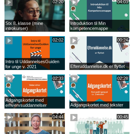
02:20
04:03
Stx 8. klasse (mine
Introduktion til Min
introkurser)
kompetencemappe
02:02
00:24
Intro til UddannelsesGuiden
Efteruddannelse.dk er flyttet
for unge v. 2021
02:33
02:28
Adgangskortet med
Adgangskortet med tekster
erhvervsuddannelser
04:44
00:45