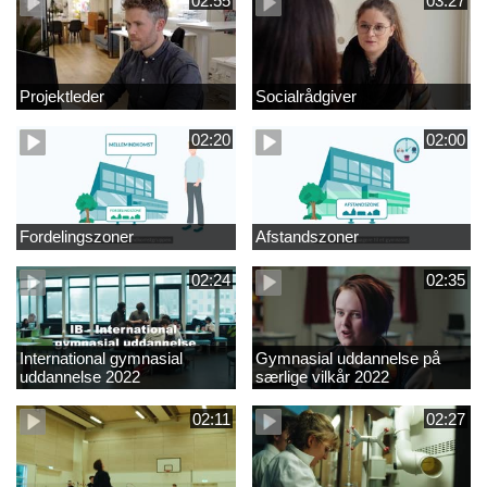
02:55
03:27
Projektleder
Socialrådgiver
02:20
02:00
Fordelingszoner
Afstandszoner
02:24
02:35
International gymnasial
Gymnasial uddannelse på
uddannelse 2022
særlige vilkår 2022
02:11
02:27