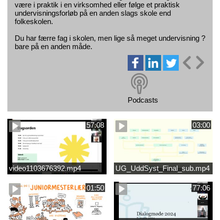
være i praktik i en virksomhed eller følge et praktisk
undervisningsforløb på en anden slags skole end
folkeskolen.
Du har færre fag i skolen, men lige så meget undervisning ?
bare på en anden måde.
Podcasts
57:08
03:00
video1103676392.mp4
UG_UddSyst_Final_sub.mp4
01:50
77:06