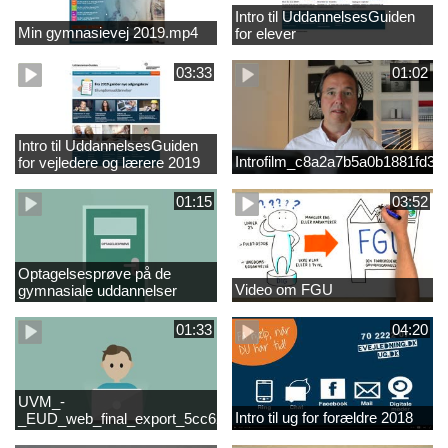
Intro til UddannelsesGuiden
Min gymnasievej 2019.mp4
for elever
03:33
01:02
Intro til UddannelsesGuiden
Introfilm_c8a2a7b5a0b1881fd3
for vejledere og lærere 2019
01:15
03:52
Optagelsesprøve på de
Video om FGU
gymnasiale uddannelser
01:33
04:20
UVM_-
Intro til ug for forældre 2018
_EUD_web_final_export_5cc62b2de8a2eab5775e52e524e16290