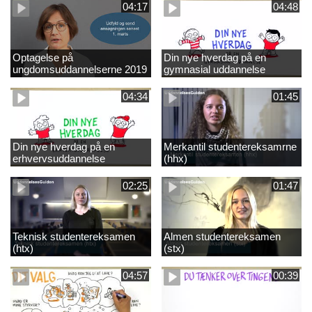
04:17
04:48
Optagelse på
Din nye hverdag på en
ungdomsuddannelserne 2019
gymnasial uddannelse
04:34
01:45
Din nye hverdag på en
Merkantil studentereksamrne
erhvervsuddannelse
(hhx)
02:25
01:47
Teknisk studentereksamen
Almen studentereksamen
(htx)
(stx)
04:57
00:39