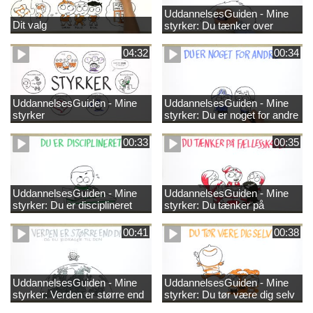
UddannelsesGuiden - Mine
Dit valg
styrker: Du tænker over
tingene
04:32
00:34
UddannelsesGuiden - Mine
UddannelsesGuiden - Mine
styrker
styrker: Du er noget for andre
00:33
00:35
UddannelsesGuiden - Mine
UddannelsesGuiden - Mine
styrker: Du er disciplineret
styrker: Du tænker på
fællesskabet
00:41
00:38
UddannelsesGuiden - Mine
UddannelsesGuiden - Mine
styrker: Verden er større end
styrker: Du tør være dig selv
dig og du bidrager til den