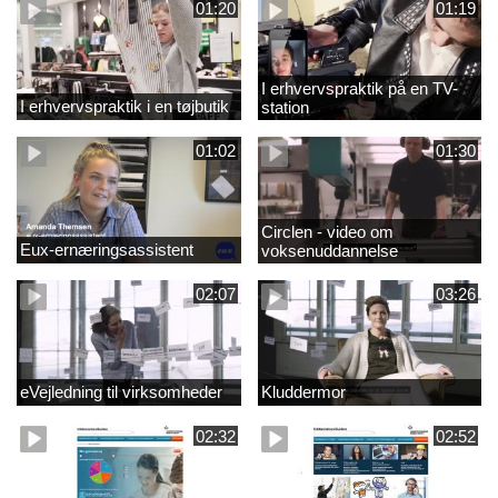
01:20
01:19
I erhvervspraktik på en TV-
I erhvervspraktik i en tøjbutik
station
01:02
01:30
Circlen - video om
Eux-ernæringsassistent
voksenuddannelse
02:07
03:26
eVejledning til virksomheder
Kluddermor
02:32
02:52