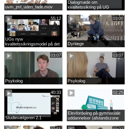
Dialogmøde om
uvm_jml_uden_fade.mov
kvalitetssikring på UG
55:12
03:00
UGs nyw
Dyrlæge
kvalitetssikringsmodel på det
videregående område
03:07
03:07
Psykolog
Psykolog
40:33
02:25
Elevfordeling på gymnasiale
Studievælgeren 2.1
uddannelser (afstandszone
redigeret)