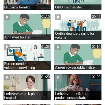
Dit barns fremtid
OBU med tekster
01:10
00:45
Ordblindeundervisning for
AVU med tekster
voksne
01:05
01:10
Forberedende
Almen voksenuddannelse
voksenundervisning
01:20
01:20
I erhvervspraktik på et
I erhvervspraktik i et
hospital
produktionsselskab.