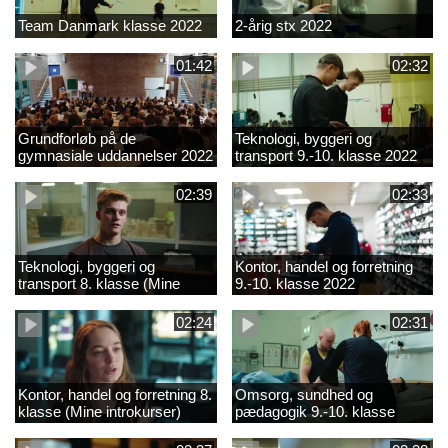
Team Danmark klasse 2022
2-årig stx 2022
01:42
02:32
Grundforløb på de
Teknologi, byggeri og
gymnasiale uddannelser 2022
transport 9.-10. klasse 2022
02:39
02:33
Teknologi, byggeri og
Kontor, handel og forretning
transport 8. klasse (Mine
9.-10. klasse 2022
introkurser) 2022
02:24
02:31
Kontor, handel og forretning 8.
Omsorg, sundhed og
klasse (Mine introkurser)
pædagogik 9.-10. klasse
2022
2022