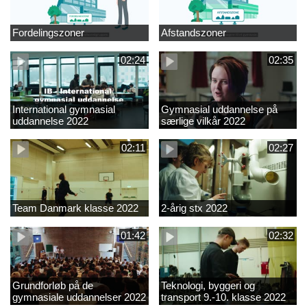
Fordelingszoner
Afstandszoner
02:24
02:35
International gymnasial
Gymnasial uddannelse på
uddannelse 2022
særlige vilkår 2022
02:11
02:27
Team Danmark klasse 2022
2-årig stx 2022
01:42
02:32
Grundforløb på de
Teknologi, byggeri og
gymnasiale uddannelser 2022
transport 9.-10. klasse 2022