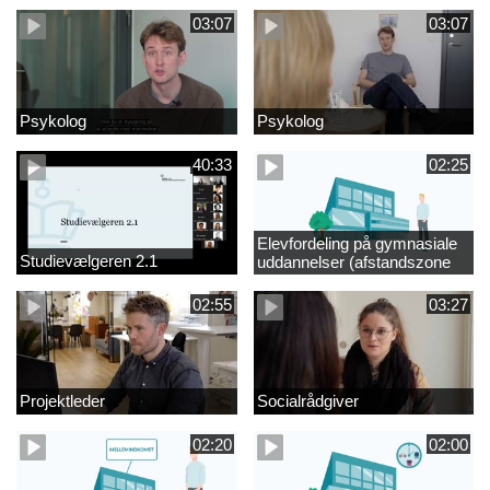
03:07
03:07
Psykolog
Psykolog
40:33
02:25
Elevfordeling på gymnasiale
Studievælgeren 2.1
uddannelser (afstandszone
redigeret)
02:55
03:27
Projektleder
Socialrådgiver
02:20
02:00