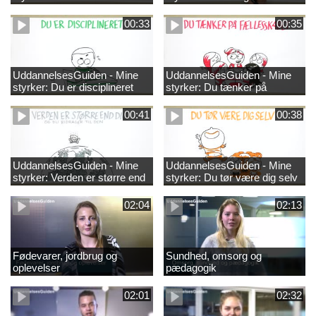
00:33
00:35
UddannelsesGuiden - Mine
UddannelsesGuiden - Mine
styrker: Du er disciplineret
styrker: Du tænker på
fællesskabet
00:41
00:38
UddannelsesGuiden - Mine
UddannelsesGuiden - Mine
styrker: Verden er større end
styrker: Du tør være dig selv
dig og du bidrager til den
02:04
02:13
Fødevarer, jordbrug og
Sundhed, omsorg og
oplevelser
pædagogik
02:01
02:32