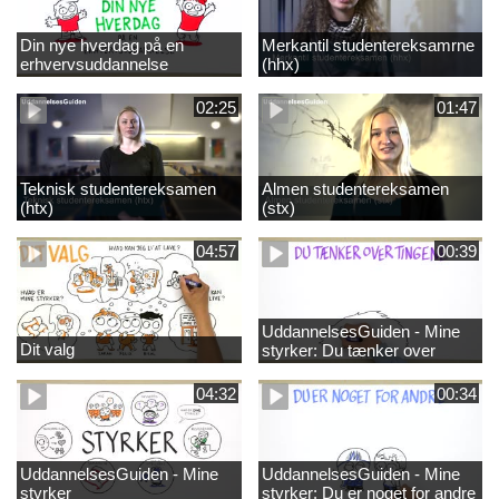
Din nye hverdag på en
Merkantil studentereksamrne
erhvervsuddannelse
(hhx)
02:25
01:47
Teknisk studentereksamen
Almen studentereksamen
(htx)
(stx)
04:57
00:39
UddannelsesGuiden - Mine
Dit valg
styrker: Du tænker over
tingene
04:32
00:34
UddannelsesGuiden - Mine
UddannelsesGuiden - Mine
styrker
styrker: Du er noget for andre