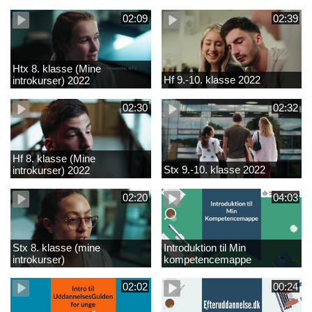
02:09
02:39
Htx 8. klasse (Mine
Hf 9.-10. klasse 2022
introkurser) 2022
02:30
02:32
Hf 8. klasse (Mine
Stx 9.-10. klasse 2022
introkurser) 2022
02:20
04:03
Stx 8. klasse (mine
Introduktion til Min
introkurser)
kompetencemappe
02:02
00:24