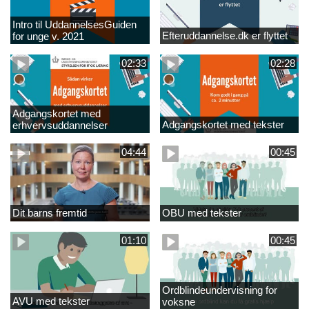
Intro til UddannelsesGuiden
Efteruddannelse.dk er flyttet
for unge v. 2021
02:33
02:28
Adgangskortet med
Adgangskortet med tekster
erhvervsuddannelser
04:44
00:45
Dit barns fremtid
OBU med tekster
01:10
00:45
Ordblindeundervisning for
AVU med tekster
voksne