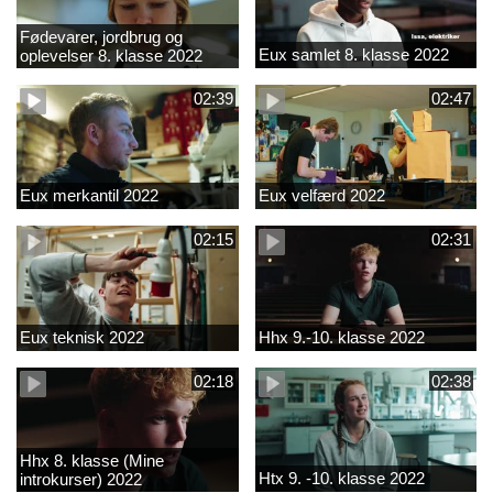
Fødevarer, jordbrug og
Eux samlet 8. klasse 2022
oplevelser 8. klasse 2022
02:39
02:47
Eux merkantil 2022
Eux velfærd 2022
02:15
02:31
Eux teknisk 2022
Hhx 9.-10. klasse 2022
02:18
02:38
Hhx 8. klasse (Mine
Htx 9. -10. klasse 2022
introkurser) 2022