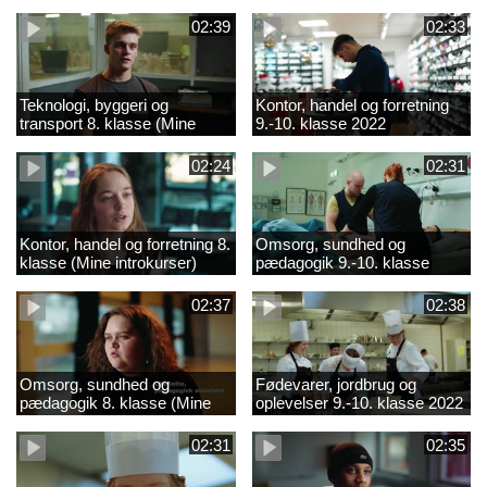
02:39
02:33
Teknologi, byggeri og
Kontor, handel og forretning
transport 8. klasse (Mine
9.-10. klasse 2022
introkurser) 2022
02:24
02:31
Kontor, handel og forretning 8.
Omsorg, sundhed og
klasse (Mine introkurser)
pædagogik 9.-10. klasse
2022
2022
02:37
02:38
Omsorg, sundhed og
Fødevarer, jordbrug og
pædagogik 8. klasse (Mine
oplevelser 9.-10. klasse 2022
introkurser) 2022
02:31
02:35