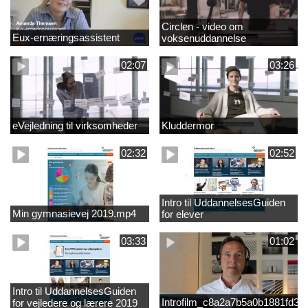
Circlen - video om
Eux-ernæringsassistent
voksenuddannelse
02:07
03:26
eVejledning til virksomheder
Kluddermor
02:32
02:52
Intro til UddannelsesGuiden
Min gymnasievej 2019.mp4
for elever
03:33
01:02
Intro til UddannelsesGuiden
Introfilm_c8a2a7b5a0b1881fd3
for vejledere og lærere 2019