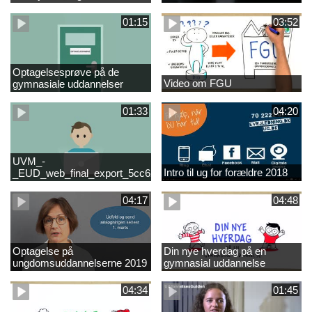
01:15
03:52
Optagelsesprøve på de
Video om FGU
gymnasiale uddannelser
01:33
04:20
UVM_-
Intro til ug for forældre 2018
_EUD_web_final_export_5cc62b2de8a2eab5775e52e524e16290
04:17
04:48
Optagelse på
Din nye hverdag på en
ungdomsuddannelserne 2019
gymnasial uddannelse
04:34
01:45