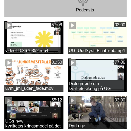
Podcasts
57:08
03:00
video1103676392.mp4
UG_UddSyst_Final_sub.mp4
01:50
77:06
Dialogmøde om
uvm_jml_uden_fade.mov
kvalitetssikring på UG
55:12
03:00
UGs nyw
Dyrlæge
kvalitetssikringsmodel på det
videregående område