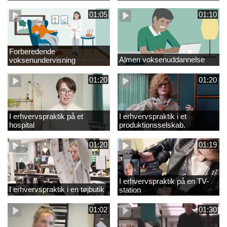
01:05
01:10
Forberedende
Almen voksenuddannelse
voksenundervisning
01:20
01:20
I erhvervspraktik på et
I erhvervspraktik i et
hospital
produktionsselskab.
01:20
01:19
I erhvervspraktik på en TV-
I erhvervspraktik i en tøjbutik
station
01:02
01:30