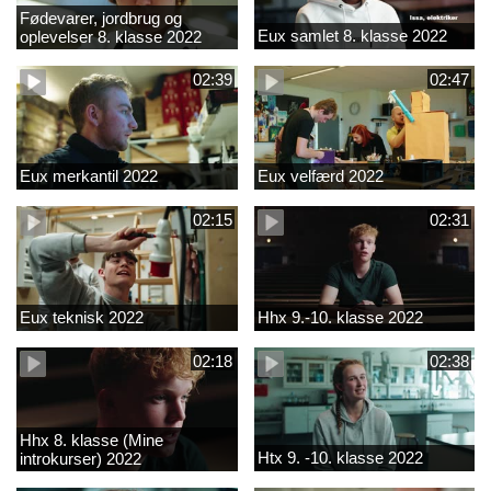
Fødevarer, jordbrug og
Eux samlet 8. klasse 2022
oplevelser 8. klasse 2022
02:39
02:47
Eux merkantil 2022
Eux velfærd 2022
02:15
02:31
Eux teknisk 2022
Hhx 9.-10. klasse 2022
02:18
02:38
Hhx 8. klasse (Mine
Htx 9. -10. klasse 2022
introkurser) 2022