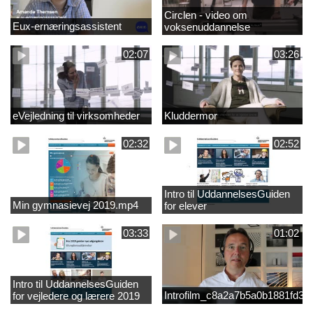
Circlen - video om
Eux-ernæringsassistent
voksenuddannelse
02:07
03:26
eVejledning til virksomheder
Kluddermor
02:32
02:52
Intro til UddannelsesGuiden
Min gymnasievej 2019.mp4
for elever
03:33
01:02
Intro til UddannelsesGuiden
Introfilm_c8a2a7b5a0b1881fd3
for vejledere og lærere 2019