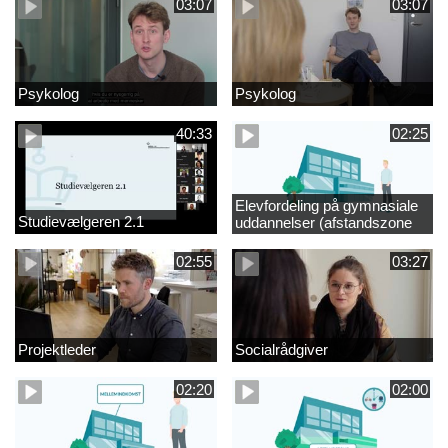
03:07
03:07
Psykolog
Psykolog
40:33
02:25
Elevfordeling på gymnasiale
Studievælgeren 2.1
uddannelser (afstandszone
redigeret)
02:55
03:27
Projektleder
Socialrådgiver
02:20
02:00