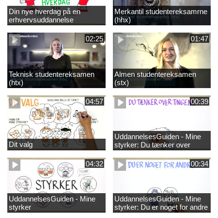
Din nye hverdag på en
Merkantil studentereksamrne
erhvervsuddannelse
(hhx)
02:25
01:47
Teknisk studentereksamen
Almen studentereksamen
(htx)
(stx)
04:57
00:39
UddannelsesGuiden - Mine
Dit valg
styrker: Du tænker over
tingene
04:32
00:34
UddannelsesGuiden - Mine
UddannelsesGuiden - Mine
styrker
styrker: Du er noget for andre