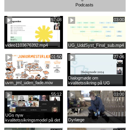
Podcasts
57:08
03:00
video1103676392.mp4
UG_UddSyst_Final_sub.mp4
01:50
77:06
Dialogmøde om
uvm_jml_uden_fade.mov
kvalitetssikring på UG
55:12
03:00
UGs nyw
Dyrlæge
kvalitetssikringsmodel på det
videregående område