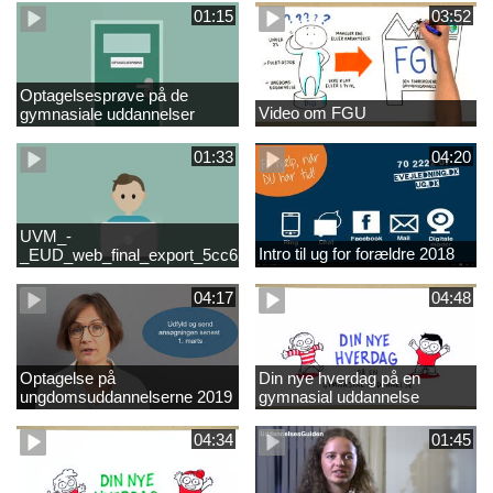
01:15
03:52
Optagelsesprøve på de
Video om FGU
gymnasiale uddannelser
01:33
04:20
UVM_-
Intro til ug for forældre 2018
_EUD_web_final_export_5cc62b2de8a2eab5775e52e524e16290
04:17
04:48
Optagelse på
Din nye hverdag på en
ungdomsuddannelserne 2019
gymnasial uddannelse
04:34
01:45