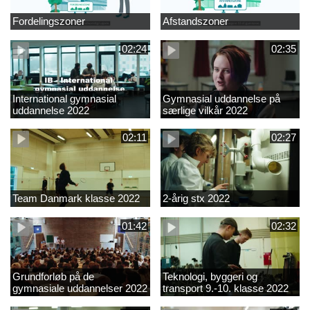
Fordelingszoner
Afstandszoner
02:24
02:35
International gymnasial
Gymnasial uddannelse på
uddannelse 2022
særlige vilkår 2022
02:11
02:27
Team Danmark klasse 2022
2-årig stx 2022
01:42
02:32
Grundforløb på de
Teknologi, byggeri og
gymnasiale uddannelser 2022
transport 9.-10. klasse 2022