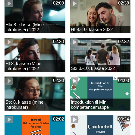
02:09
02:39
Htx 8. klasse (Mine
Hf 9.-10. klasse 2022
introkurser) 2022
02:30
02:32
Hf 8. klasse (Mine
Stx 9.-10. klasse 2022
introkurser) 2022
02:20
04:03
Stx 8. klasse (mine
Introduktion til Min
introkurser)
kompetencemappe
02:02
00:24