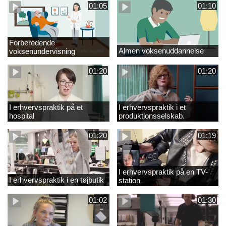
01:05
01:10
Forberedende
Almen voksenuddannelse
voksenundervisning
01:20
01:20
I erhvervspraktik på et
I erhvervspraktik i et
hospital
produktionsselskab.
01:20
01:19
I erhvervspraktik på en TV-
I erhvervspraktik i en tøjbutik
station
01:02
01:30