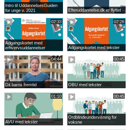
Intro til UddannelsesGuiden
Efteruddannelse.dk er flyttet
for unge v. 2021
02:33
02:28
Adgangskortet med
Adgangskortet med tekster
erhvervsuddannelser
04:44
00:45
Dit barns fremtid
OBU med tekster
01:10
00:45
Ordblindeundervisning for
AVU med tekster
voksne