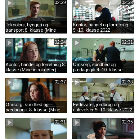
02:39
02:33
Teknologi, byggeri og
Kontor, handel og forretning
transport 8. klasse (Mine
9.-10. klasse 2022
introkurser) 2022
02:24
02:31
Kontor, handel og forretning 8.
Omsorg, sundhed og
klasse (Mine introkurser)
pædagogik 9.-10. klasse
2022
2022
02:37
02:38
Omsorg, sundhed og
Fødevarer, jordbrug og
pædagogik 8. klasse (Mine
oplevelser 9.-10. klasse 2022
introkurser) 2022
02:31
02:35