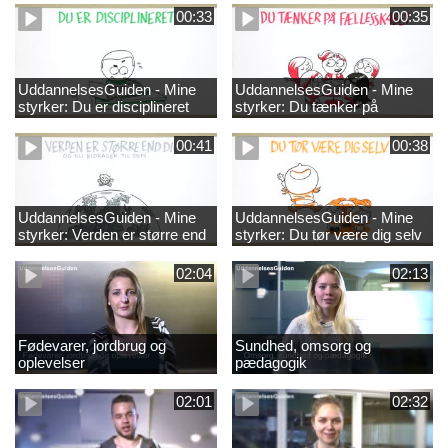
00:33
00:35
UddannelsesGuiden - Mine
UddannelsesGuiden - Mine
styrker: Du er disciplineret
styrker: Du tænker på
fællesskabet
00:41
00:38
UddannelsesGuiden - Mine
UddannelsesGuiden - Mine
styrker: Verden er større end
styrker: Du tør være dig selv
dig og du bidrager til den
02:04
02:13
Fødevarer, jordbrug og
Sundhed, omsorg og
oplevelser
pædagogik
02:01
02:32