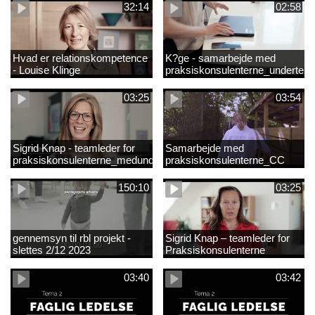
32:14
02:58
Hvad er relationskompetence
K?ge - samarbejde med
- Louise Klinge
praksiskonsulenterne_underteks
03:25
03:54
Sigrid Knap - teamleder for
Samarbejde med
praksiskonsulenterne_medundertekst
praksiskonsulenterne_CC
150:10
03:25
gennemsyn til rbl projekt -
Sigrid Knap – teamleder for
slettes 2/12 2023
Praksiskonsulenterne
03:40
03:42