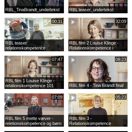
RBL_TinaBrandt_undertekst
RBL teaser_undertekst
00:31
32:09
RBL teaser
RBL film 2 Louise Klinge -
relationskompetence
Relationskompetence i
praksis
07:47
08:23
RBL film 1 Louise Klinge -
RBL film 4 - Tina Brandt final
relationskompetence 101
07:09
05:23
RBL film 5 mette væver -
RBL film 3 -
reletionskompetence og børn
Relationskompetence
i udsatte positioner
Pædagogens råd