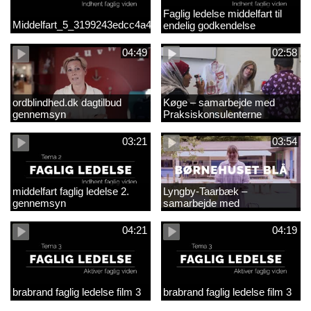
Faglig ledelse middelfart til
Middelfart_5_3199243edcc4a41acb865705c927d015.mp4
endelig godkendelse
04:49
02:58
ordblindhed.dk dagtilbud
Køge – samarbejde med
gennemsyn
Praksiskonsulenterne
03:21
03:54
middelfart faglig ledelse 2.
Lyngby-Taarbæk –
gennemsyn
samarbejde med
Praksiskonsulenterne
04:21
04:19
brabrand faglig ledelse film 3
brabrand faglig ledelse film 3