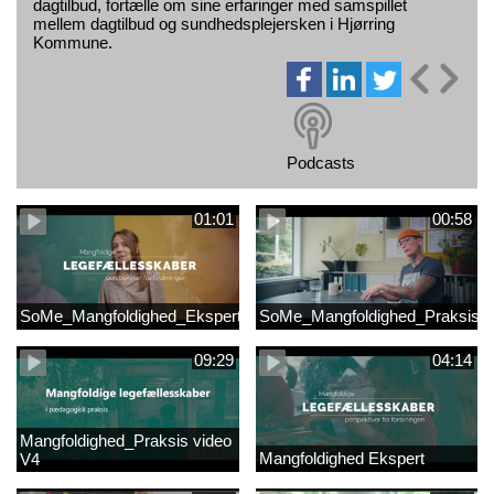
dagtilbud, fortælle om sine erfaringer med samspillet
mellem dagtilbud og sundhedsplejersken i Hjørring
Kommune.
Podcasts
01:01
00:58
SoMe_Mangfoldighed_Ekspert
SoMe_Mangfoldighed_Praksis
09:29
04:14
Mangfoldighed_Praksis video
Mangfoldighed Ekspert
V4