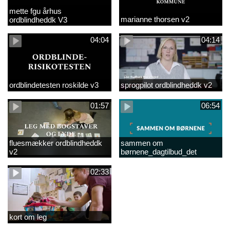
mette fgu århus
marianne thorsen v2
ordblindheddk V3
04:04
04:14
ordblindetesten roskilde v3
sprogpilot ordblindheddk v2
01:57
06:54
fluesmækker ordblindheddk
sammen om
v2
børnene_dagtilbud_det
pædagogiske
grundlag_forældresamarbejde
02:33
kort om leg