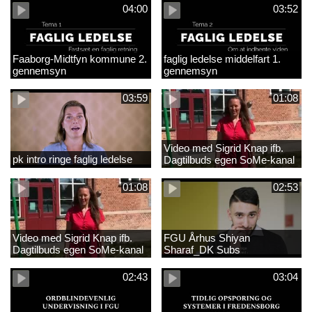
04:00
03:52
Faaborg-Midtfyn kommune 2.
faglig ledelse middelfart 1.
gennemsyn
gennemsyn
03:59
01:08
Video med Sigrid Knap ifb.
pk intro ringe faglig ledelse
Dagtilbuds egen SoMe-kanal
med tekster
01:08
02:53
Video med Sigrid Knap ifb.
FGU Århus Shiyan
Dagtilbuds egen SoMe-kanal
Sharaf_DK Subs
02:43
03:04