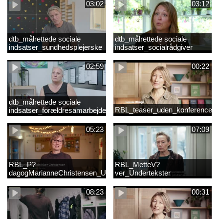
03:02
03:12
dtb_målrettede sociale
dtb_målrettede sociale
indsatser_sundhedsplejerske
indsatser_socialrådgiver
(Original).mp4
(Original).mp4
02:59
00:22
dtb_målrettede sociale
RBL_teaser_uden_konference_d
indsatser_forældresamarbejde
(Original).mp4
05:23
07:09
RBL_P?
RBL_MetteV?
dagogMarianneChristensen_Undertekst
ver_Undertekster
08:23
00:31