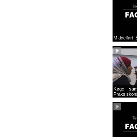
Middelfart
Køge – sam
Praksiskon