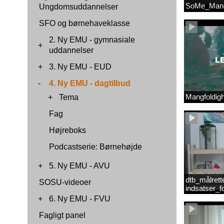
SoMe_Mang
Ungdomsuddannelser
SFO og børnehaveklasse
2. Ny EMU - gymnasiale
+
uddannelser
+
3. Ny EMU - EUD
-
4. Ny EMU - dagtilbud
Mangfoldig
+
Tema
Fag
Højreboks
Podcastserie: Børnehøjde
+
5. Ny EMU - AVU
dtb_målrett
SOSU-videoer
indsatser_
(Original).
+
6. Ny EMU - FVU
Fagligt panel