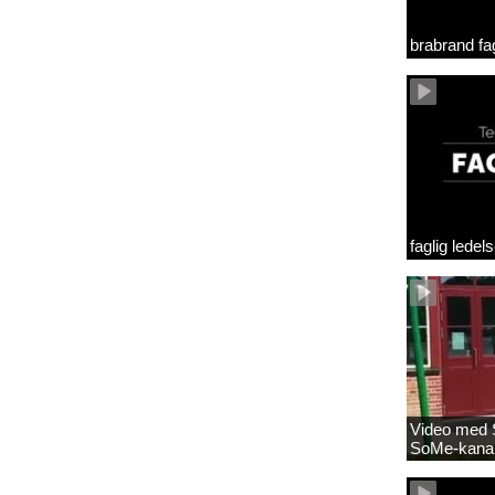
brabrand fag
faglig lede
Video med S
SoMe-kana