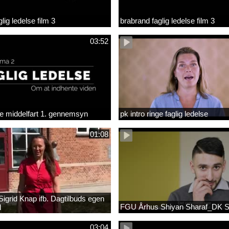
lig ledelse film 3
brabrand faglig ledelse film 3
03:52
lse middelfart 1. gennemsyn
pk intro ringe faglig ledelse
01:08
igrid Knap ifb. Dagtilbuds egen
FGU Århus Shiyan Sharaf_DK 
l
03:04