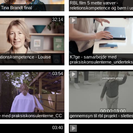
RBL film 5 mette væver -
 Tina Brandt final
reletionskompetence og børn i u
positioner
32:14
ationskompetence - Louise
K?ge - samarbejde med
praksiskonsulenterne_underteks
03:54
 med praksiskonsulenterne_CC
gennemsyn til rbl projekt - slett
03:40