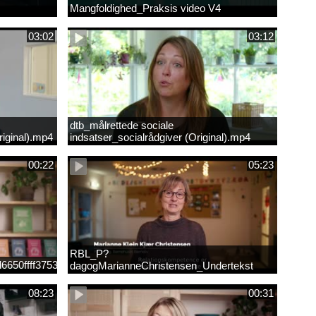
Mangfoldighed_Praksis video V4
03:02
03:12
dtb_målrettede sociale
iginal).mp4
indsatser_socialrådgiver (Original).mp4
00:22
05:23
RBL_P?
6650ffff3753207c978e298d3eef04f.mp4
dagogMarianneChristensen_Undertekst
08:23
00:31