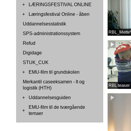
+
LÆRINGSFESTIVAL ONLINE
+
Læringsfestival Online - åben
Uddannelsesstatistik
RBL_MetteV
SPS-administrationssystem
Refud
Digidage
STUK_CUK
+
EMU-film til grundskolen
Merkantil caseeksamen - It og
RBL teaser
logistik (HTH)
+
Uddannelsesguiden
EMU-film til de tværgående
+
temaer