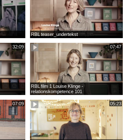
RBL teaser_undertekst
32:09
07:47
RBL film 1 Louise Klinge -
relationskompetence 101
07:09
05:23