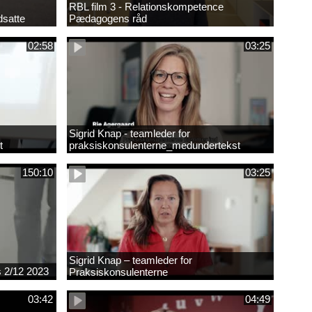
RBL film 3 - Relationskompetence
dsatte
Pædagogens råd
02:58
03:25
Sigrid Knap - teamleder for
t
praksiskonsulenterne_medundertekst
150:10
03:25
Sigrid Knap – teamleder for
es 2/12 2023
Praksiskonsulenterne
03:42
04:49