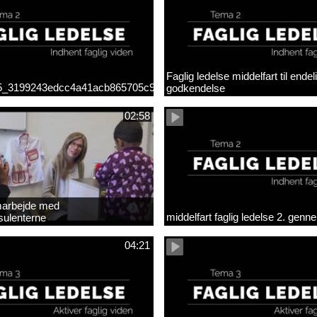
Faglig ledelse middelfart til endel
_5_3199243edcc4a41acb865705c927d015.mp4
godkendelse
02:58
arbejde med
middelfart faglig ledelse 2. gen
sulenterne
04:21