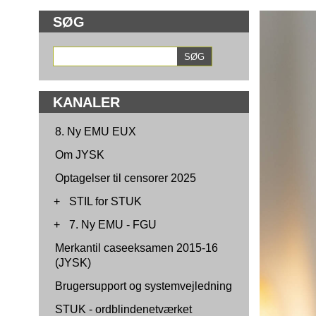
SØG
KANALER
8. Ny EMU EUX
Om JYSK
Optagelser til censorer 2025
+
STIL for STUK
+
7. Ny EMU - FGU
Merkantil caseeksamen 2015-16
(JYSK)
Brugersupport og systemvejledning
STUK - ordblindenetværket