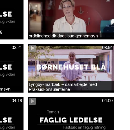
ig
ordblindhed.dk dagtilbud gennemsyn
03:21
03:54
Lyngby-Taarbæk – samarbejde med
nemsyn
Praksiskonsulenterne
04:19
04:00