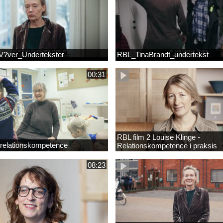
?ver_Undertekster
RBL_TinaBrandt_undertekst
00:31
RBL film 2 Louise Klinge -
 relationskompetence
Relationskompetence i praksis
08:23