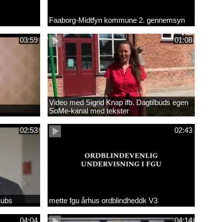
Faaborg-Midtfyn kommune 2. gennemsyn
03:59
01:08
Video med Sigrid Knap ifb. Dagtilbuds egen
SoMe-kanal med tekster
02:53
02:43
Subs
mette fgu århus ordblindheddk V3
04:04
04:14