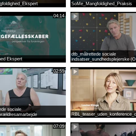
foldighed_Ekspert
SoMe_Mangfoldighed_Praksis
04:14
dtb_målrettede sociale
hed Ekspert
indsatser_sundhedsplejerske (Or
02:59
ede sociale
RBL_teaser_uden_konference_d
forældresamarbejde
mp4
07:09