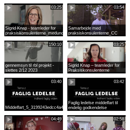
03:25
03:54
Sigrid Knap - teamleder for
Samarbejde med
praksiskonsulenterne_medundertekst
praksiskonsulenterne_CC
150:10
03:25
gennemsyn til rbl projekt -
Sigrid Knap – teamleder for
slettes 2/12 2023
Praksiskonsulenterne
03:40
03:42
Faglig ledelse middelfart til
Middelfart_5_3199243edcc4a41acb865705c927d015.mp4
endelig godkendelse
04:49
02:58