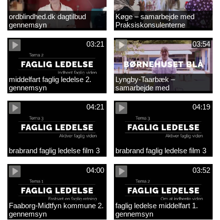
ordblindhed.dk dagtilbud
Køge – samarbejde med
gennemsyn
Praksiskonsulenterne
03:21
03:54
middelfart faglig ledelse 2.
Lyngby-Taarbæk –
gennemsyn
samarbejde med
Praksiskonsulenterne
04:21
04:19
brabrand faglig ledelse film 3
brabrand faglig ledelse film 3
04:00
03:52
Faaborg-Midtfyn kommune 2.
faglig ledelse middelfart 1.
gennemsyn
gennemsyn