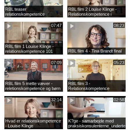
RBL teaser
RBL film 2 Louise Klinge -
relationskompetence
Relationskompetence i
praksis
07:47
08:23
RBL film 1 Louise Klinge -
RBL film 4 - Tina Brandt final
relationskompetence 101
07:09
05:23
RBL film 5 mette væver -
RBL film 3 -
reletionskompetence og børn
Relationskompetence
i udsatte positioner
Pædagogens råd
32:14
02:58
Hvad er relationskompetence
K?ge - samarbejde med
- Louise Klinge
praksiskonsulenterne_underteks