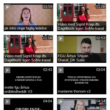
03:59
01:08
Video med Sigrid Knap ifb.
pk intro ringe faglig ledelse
Dagtilbuds egen SoMe-kanal
med tekster
01:08
02:53
Video med Sigrid Knap ifb.
FGU Århus Shiyan
Dagtilbuds egen SoMe-kanal
Sharaf_DK Subs
02:43
03:04
mette fgu århus
marianne thorsen v2
ordblindheddk V3
04:04
04:14