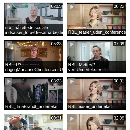
02:59
00:22
dtb_målrettede sociale
RBL_teaser_uden_konference_d
indsatser_forældresamarbejde
(Original).mp4
05:23
07:09
RBL_P?
RBL_MetteV?
dagogMarianneChristensen_Undertekst
ver_Undertekster
08:23
00:31
RBL_TinaBrandt_undertekst
RBL teaser_undertekst
00:31
32:09