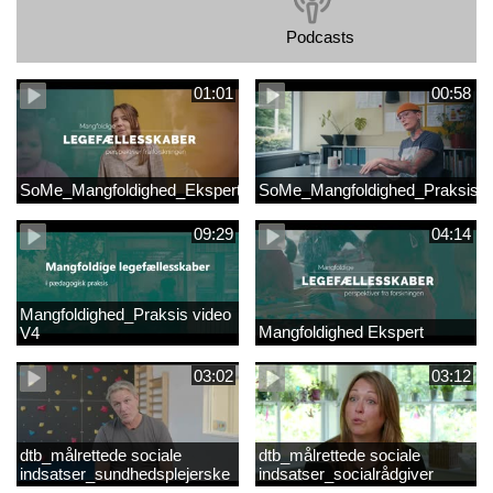
Podcasts
01:01
00:58
SoMe_Mangfoldighed_Ekspert
SoMe_Mangfoldighed_Praksis
09:29
04:14
Mangfoldighed_Praksis video
Mangfoldighed Ekspert
V4
03:02
03:12
dtb_målrettede sociale
dtb_målrettede sociale
indsatser_sundhedsplejerske
indsatser_socialrådgiver
(Original).mp4
(Original).mp4