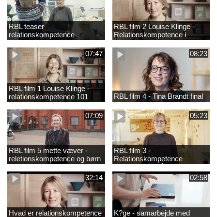
RBL teaser
RBL film 2 Louise Klinge -
relationskompetence
Relationskompetence i
praksis
07:47
08:23
RBL film 1 Louise Klinge -
RBL film 4 - Tina Brandt final
relationskompetence 101
07:09
05:23
RBL film 5 mette væver -
RBL film 3 -
reletionskompetence og børn
Relationskompetence
i udsatte positioner
Pædagogens råd
32:14
02:58
Hvad er relationskompetence
K?ge - samarbejde med