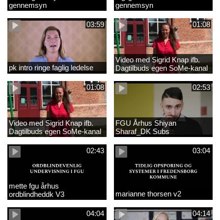
gennemsyn
gennemsyn
03:59
01:08
Video med Sigrid Knap ifb.
pk intro ringe faglig ledelse
Dagtilbuds egen SoMe-kanal
med tekster
01:08
02:53
Video med Sigrid Knap ifb.
FGU Århus Shiyan
Dagtilbuds egen SoMe-kanal
Sharaf_DK Subs
02:43
03:04
mette fgu århus
marianne thorsen v2
ordblindheddk V3
04:04
04:14