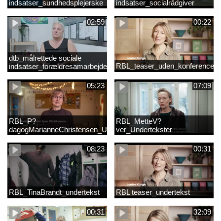
indsatser_sundhedsplejerske
indsatser_socialrådgiver
(Original).mp4
(Original).mp4
02:59
00:22
dtb_målrettede sociale
RBL_teaser_uden_konference_d
indsatser_forældresamarbejde
(Original).mp4
05:23
07:09
RBL_P?
RBL_MetteV?
dagogMarianneChristensen_Undertekst
ver_Undertekster
08:23
00:31
RBL_TinaBrandt_undertekst
RBL teaser_undertekst
00:31
32:09