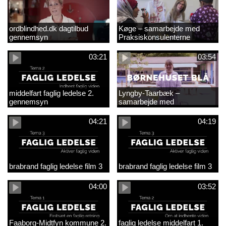
ordblindhed.dk dagtilbud
Køge – samarbejde med
gennemsyn
Praksiskonsulenterne
03:21
03:54
middelfart faglig ledelse 2.
Lyngby-Taarbæk –
gennemsyn
samarbejde med
Praksiskonsulenterne
04:21
04:19
brabrand faglig ledelse film 3
brabrand faglig ledelse film 3
04:00
03:52
Faaborg-Midtfyn kommune 2.
faglig ledelse middelfart 1.