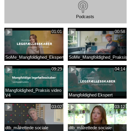
Podcasts
01:01
00:58
SoMe_Mangfoldighed_Ekspert
SoMe_Mangfoldighed_Praksis
09:29
04:14
Mangfoldighed_Praksis video
Mangfoldighed Ekspert
V4
03:02
03:12
dtb_målrettede sociale
dtb_målrettede sociale