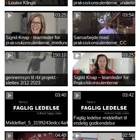
- Louise Klinge
praksiskonsulenterne_underteks
03:25
03:54
Sigrid Knap - teamleder for
Samarbejde med
praksiskonsulenterne_medundertekst
praksiskonsulenterne_CC
150:10
03:25
gennemsyn til rbl projekt -
Sigrid Knap – teamleder for
slettes 2/12 2023
Praksiskonsulenterne
03:40
03:42
Faglig ledelse middelfart til
Middelfart_5_3199243edcc4a41acb865705c927d015.mp4
endelig godkendelse
04:49
02:58