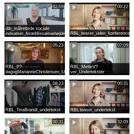
02:59
00:22
dtb_målrettede sociale
RBL_teaser_uden_konference_d
indsatser_forældresamarbejde
(Original).mp4
05:23
07:09
RBL_P?
RBL_MetteV?
dagogMarianneChristensen_Undertekst
ver_Undertekster
08:23
00:31
RBL_TinaBrandt_undertekst
RBL teaser_undertekst
00:31
32:09