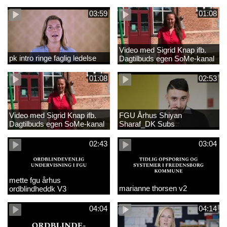
03:59
01:08
Video med Sigrid Knap ifb.
pk intro ringe faglig ledelse
Dagtilbuds egen SoMe-kanal
med tekster
01:08
02:53
Video med Sigrid Knap ifb.
FGU Århus Shiyan
Dagtilbuds egen SoMe-kanal
Sharaf_DK Subs
02:43
03:04
mette fgu århus
marianne thorsen v2
ordblindheddk V3
04:04
04:14