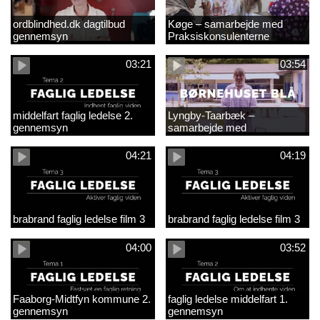
ordblindhed.dk dagtilbud
Køge – samarbejde med
gennemsyn
Praksiskonsulenterne
03:21
03:54
middelfart faglig ledelse 2.
Lyngby-Taarbæk –
gennemsyn
samarbejde med
Praksiskonsulenterne
04:21
04:19
brabrand faglig ledelse film 3
brabrand faglig ledelse film 3
04:00
03:52
Faaborg-Midtfyn kommune 2.
faglig ledelse middelfart 1.
gennemsyn
gennemsyn