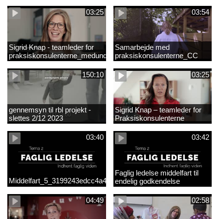
03:25
03:54
Sigrid Knap - teamleder for
Samarbejde med
praksiskonsulenterne_medundertekst
praksiskonsulenterne_CC
150:10
03:25
gennemsyn til rbl projekt -
Sigrid Knap – teamleder for
slettes 2/12 2023
Praksiskonsulenterne
03:40
03:42
Faglig ledelse middelfart til
Middelfart_5_3199243edcc4a41acb865705c927d015.mp4
endelig godkendelse
04:49
02:58