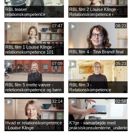
RBL teaser
RBL film 2 Louise Klinge -
relationskompetence
Relationskompetence i
praksis
07:47
08:23
RBL film 1 Louise Klinge -
RBL film 4 - Tina Brandt final
relationskompetence 101
07:09
05:23
RBL film 5 mette væver -
RBL film 3 -
reletionskompetence og børn
Relationskompetence
i udsatte positioner
Pædagogens råd
32:14
02:58
Hvad er relationskompetence
K?ge - samarbejde med
- Louise Klinge
praksiskonsulenterne_underteks