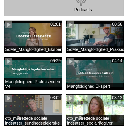
Podcasts
01:01
00:58
SoMe_Mangfoldighed_Ekspert
SoMe_Mangfoldighed_Praksis
09:29
04:14
Mangfoldighed_Praksis video
Mangfoldighed Ekspert
V4
03:02
03:12
dtb_målrettede sociale
dtb_målrettede sociale
indsatser_sundhedsplejerske
indsatser_socialrådgiver
(Original).mp4
(Original).mp4