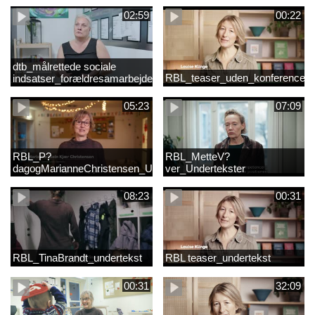
02:59
00:22
dtb_målrettede sociale
RBL_teaser_uden_konference_d
indsatser_forældresamarbejde
(Original).mp4
05:23
07:09
RBL_P?
RBL_MetteV?
dagogMarianneChristensen_Undertekst
ver_Undertekster
08:23
00:31
RBL_TinaBrandt_undertekst
RBL teaser_undertekst
00:31
32:09