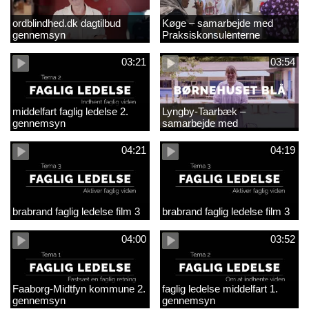
ordblindhed.dk dagtilbud
Køge – samarbejde med
gennemsyn
Praksiskonsulenterne
03:21
03:54
middelfart faglig ledelse 2.
Lyngby-Taarbæk –
gennemsyn
samarbejde med
Praksiskonsulenterne
04:21
04:19
brabrand faglig ledelse film 3
brabrand faglig ledelse film 3
04:00
03:52
Faaborg-Midtfyn kommune 2.
faglig ledelse middelfart 1.
gennemsyn
gennemsyn