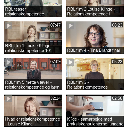
RBL teaser
RBL film 2 Louise Klinge -
relationskompetence
Relationskompetence i
praksis
07:47
08:23
RBL film 1 Louise Klinge -
RBL film 4 - Tina Brandt final
relationskompetence 101
07:09
05:23
RBL film 5 mette væver -
RBL film 3 -
reletionskompetence og børn
Relationskompetence
i udsatte positioner
Pædagogens råd
32:14
02:58
Hvad er relationskompetence
K?ge - samarbejde med
- Louise Klinge
praksiskonsulenterne_underteks