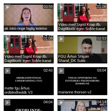
03:59
01:08
Video med Sigrid Knap ifb.
pk intro ringe faglig ledelse
Dagtilbuds egen SoMe-kanal
med tekster
01:08
02:53
Video med Sigrid Knap ifb.
FGU Århus Shiyan
Dagtilbuds egen SoMe-kanal
Sharaf_DK Subs
02:43
03:04
mette fgu århus
marianne thorsen v2
ordblindheddk V3
04:04
04:14