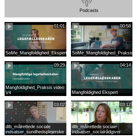
Podcasts
01:01
00:58
SoMe_Mangfoldighed_Ekspert
SoMe_Mangfoldighed_Praksis
09:29
04:14
Mangfoldighed_Praksis video
Mangfoldighed Ekspert
V4
03:02
03:12
dtb_målrettede sociale
dtb_målrettede sociale
indsatser_sundhedsplejerske
indsatser_socialrådgiver
(Original).mp4
(Original).mp4