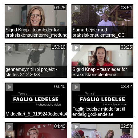
03:25
03:54
Sigrid Knap - teamleder for
Samarbejde med
praksiskonsulenterne_medundertekst
praksiskonsulenterne_CC
150:10
03:25
gennemsyn til rbl projekt -
Sigrid Knap – teamleder for
slettes 2/12 2023
Praksiskonsulenterne
03:40
03:42
Faglig ledelse middelfart til
Middelfart_5_3199243edcc4a41acb865705c927d015.mp4
endelig godkendelse
04:49
02:58