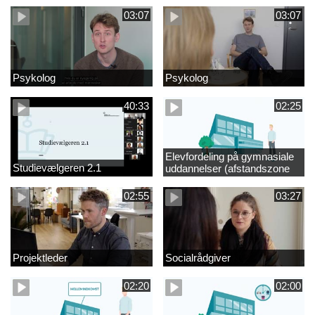
03:07
03:07
Psykolog
Psykolog
40:33
02:25
Elevfordeling på gymnasiale
Studievælgeren 2.1
uddannelser (afstandszone
redigeret)
02:55
03:27
Projektleder
Socialrådgiver
02:20
02:00