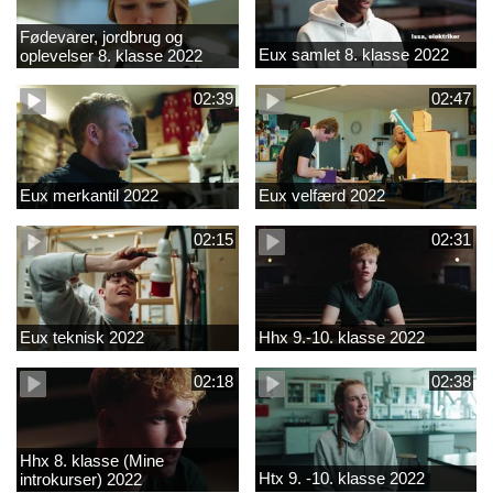
Fødevarer, jordbrug og
Eux samlet 8. klasse 2022
oplevelser 8. klasse 2022
02:39
02:47
Eux merkantil 2022
Eux velfærd 2022
02:15
02:31
Eux teknisk 2022
Hhx 9.-10. klasse 2022
02:18
02:38
Hhx 8. klasse (Mine
Htx 9. -10. klasse 2022
introkurser) 2022