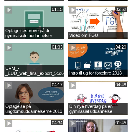
01:15
03:52
Optagelsesprøve på de
Video om FGU
gymnasiale uddannelser
01:33
04:20
UVM_-
Intro til ug for forældre 2018
_EUD_web_final_export_5cc62b2de8a2eab5775e52e524e16290
04:17
04:48
Optagelse på
Din nye hverdag på en
ungdomsuddannelserne 2019
gymnasial uddannelse
04:34
01:45