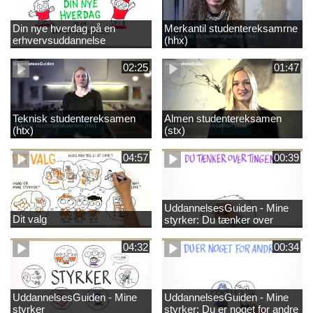
Din nye hverdag på en
Merkantil studentereksamrne
erhvervsuddannelse
(hhx)
02:25
01:47
Teknisk studentereksamen
Almen studentereksamen
(htx)
(stx)
04:57
00:39
UddannelsesGuiden - Mine
Dit valg
styrker: Du tænker over
tingene
04:32
00:34
UddannelsesGuiden - Mine
UddannelsesGuiden - Mine
styrker
styrker: Du er noget for andre