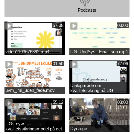
Podcasts
57:08
03:00
video1103676392.mp4
UG_UddSyst_Final_sub.mp4
01:50
77:06
Dialogmøde om
uvm_jml_uden_fade.mov
kvalitetssikring på UG
55:12
03:00
UGs nyw
Dyrlæge
kvalitetssikringsmodel på det
videregående område