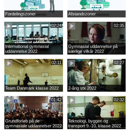
Fordelingszoner
Afstandszoner
02:24
02:35
International gymnasial
Gymnasial uddannelse på
uddannelse 2022
særlige vilkår 2022
02:11
02:27
Team Danmark klasse 2022
2-årig stx 2022
01:42
02:32
Grundforløb på de
Teknologi, byggeri og
gymnasiale uddannelser 2022
transport 9.-10. klasse 2022