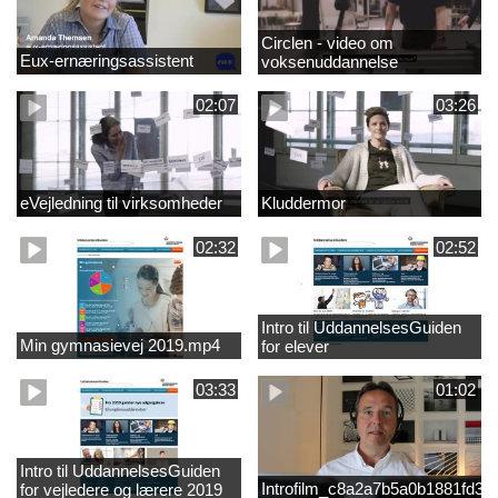
Circlen - video om
Eux-ernæringsassistent
voksenuddannelse
02:07
03:26
eVejledning til virksomheder
Kluddermor
02:32
02:52
Intro til UddannelsesGuiden
Min gymnasievej 2019.mp4
for elever
03:33
01:02
Intro til UddannelsesGuiden
Introfilm_c8a2a7b5a0b1881fd3
for vejledere og lærere 2019