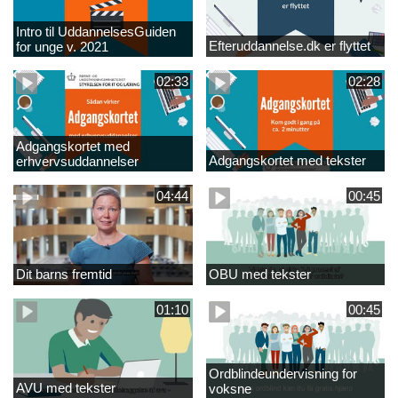
Intro til UddannelsesGuiden
Efteruddannelse.dk er flyttet
for unge v. 2021
02:33
02:28
Adgangskortet med
Adgangskortet med tekster
erhvervsuddannelser
04:44
00:45
Dit barns fremtid
OBU med tekster
01:10
00:45
Ordblindeundervisning for
AVU med tekster
voksne