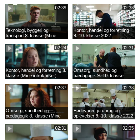
02:39
02:33
Teknologi, byggeri og
Kontor, handel og forretning
transport 8. klasse (Mine
9.-10. klasse 2022
introkurser) 2022
02:24
02:31
Kontor, handel og forretning 8.
Omsorg, sundhed og
klasse (Mine introkurser)
pædagogik 9.-10. klasse
2022
2022
02:37
02:38
Omsorg, sundhed og
Fødevarer, jordbrug og
pædagogik 8. klasse (Mine
oplevelser 9.-10. klasse 2022
introkurser) 2022
02:31
02:35