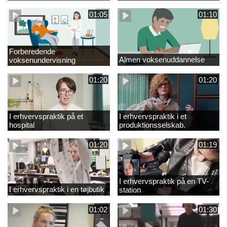
01:05
01:10
Forberedende
Almen voksenuddannelse
voksenundervisning
01:20
01:20
I erhvervspraktik på et
I erhvervspraktik i et
hospital
produktionsselskab.
01:20
01:19
I erhvervspraktik på en TV-
I erhvervspraktik i en tøjbutik
station
01:02
01:30