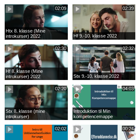
02:09
02:39
Htx 8. klasse (Mine
Hf 9.-10. klasse 2022
introkurser) 2022
02:30
02:32
Hf 8. klasse (Mine
Stx 9.-10. klasse 2022
introkurser) 2022
02:20
04:03
Stx 8. klasse (mine
Introduktion til Min
introkurser)
kompetencemappe
02:02
00:24