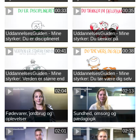
00:33
00:35
UddannelsesGuiden - Mine
UddannelsesGuiden - Mine
styrker: Du er disciplineret
styrker: Du tænker på
fællesskabet
00:41
00:38
UddannelsesGuiden - Mine
UddannelsesGuiden - Mine
styrker: Verden er større end
styrker: Du tør være dig selv
dig og du bidrager til den
02:04
02:13
Fødevarer, jordbrug og
Sundhed, omsorg og
oplevelser
pædagogik
02:01
02:32