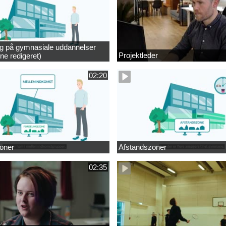
ng på gymnasiale uddannelser
Projektleder
ne redigeret)
02:20
oner
Afstandszoner
02:35