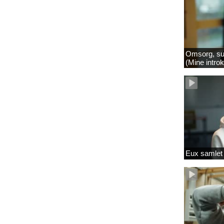
Omsorg, su
(Mine intro
Eux samlet 