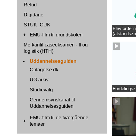
Refud
Digidage
STUK_CUK
Elevfordeli
(afstandszo
+
EMU-film til grundskolen
Merkantil caseeksamen - It og
logistik (HTH)
-
Uddannelsesguiden
Optagelse.dk
UG arkiv
Fordelingsz
Studievalg
Gennemsynskanal til
Uddannelsesguiden
EMU-film til de tværgående
+
temaer