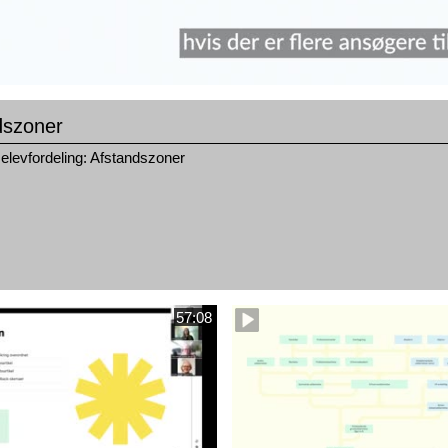
dszoner
elevfordeling: Afstandszoner
57:08