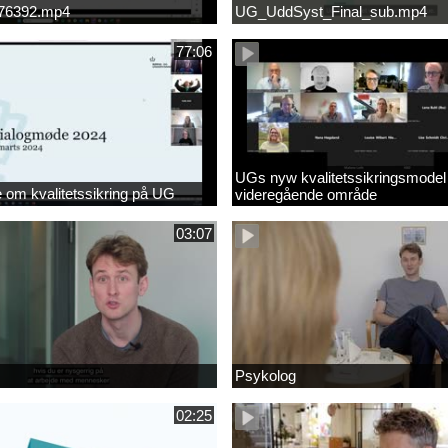
676392.mp4
UG_UddSyst_Final_sub.mp4
77:06
UGs nyw kvalitetssikringsmodel
om kvalitetssikring på UG
videregående område
03:07
Psykolog
02:25