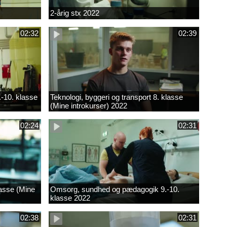
2-årig stx 2022
02:32
02:39
.-10. klasse
Teknologi, byggeri og transport 8. klasse
(Mine introkurser) 2022
02:24
02:31
lasse (Mine
Omsorg, sundhed og pædagogik 9.-10.
klasse 2022
02:38
02:31