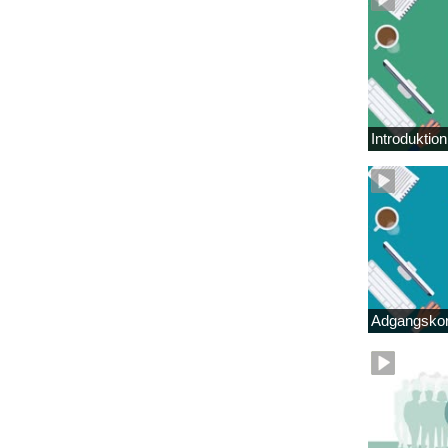
Introduktio
Adgangskor