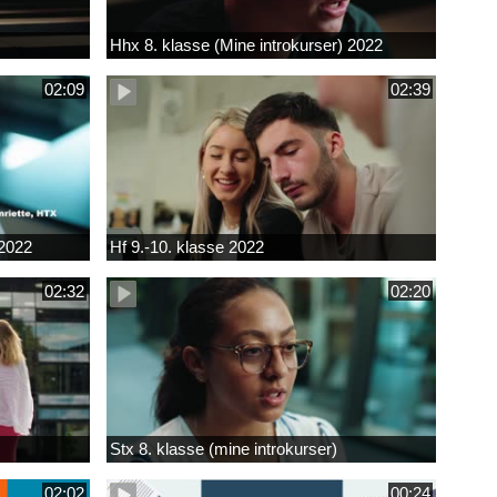
Hhx 8. klasse (Mine introkurser) 2022
02:09
02:39
 2022
Hf 9.-10. klasse 2022
02:32
02:20
Stx 8. klasse (mine introkurser)
02:02
00:24