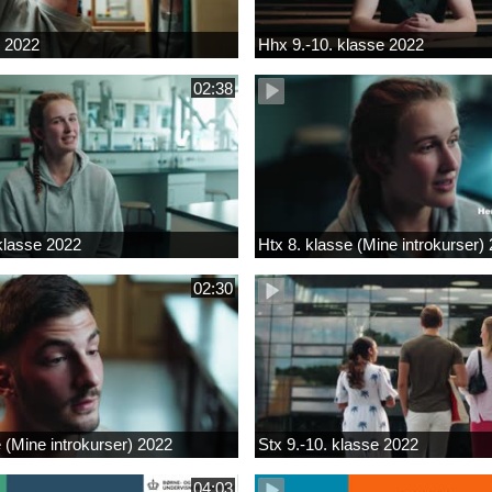
k 2022
Hhx 9.-10. klasse 2022
02:38
 klasse 2022
Htx 8. klasse (Mine introkurser)
02:30
e (Mine introkurser) 2022
Stx 9.-10. klasse 2022
04:03