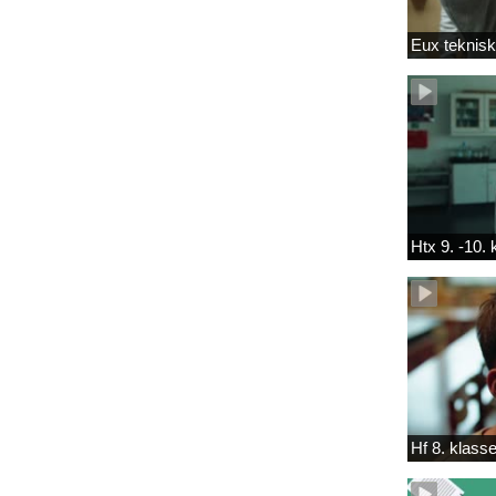
Eux teknis
Htx 9. -10.
Hf 8. klass