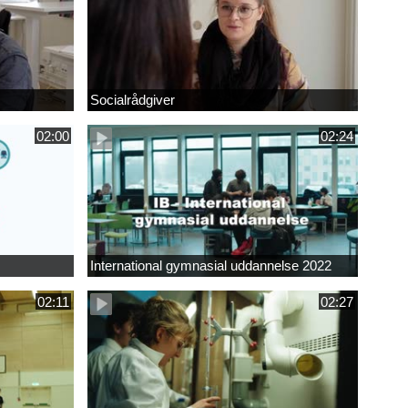
Socialrådgiver
02:00
02:24
International gymnasial uddannelse 2022
02:11
02:27