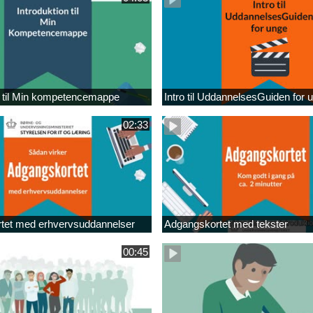
n til Min kompetencemappe
Intro til UddannelsesGuiden for 
02:33
tet med erhvervsuddannelser
Adgangskortet med tekster
00:45