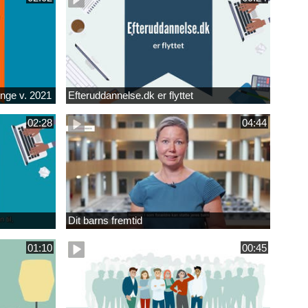
unge v. 2021
Efteruddannelse.dk er flyttet
02:28
04:44
Dit barns fremtid
01:10
00:45