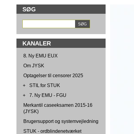
SØG
KANALER
8. Ny EMU EUX
Om JYSK
Optagelser til censorer 2025
+
STIL for STUK
+
7. Ny EMU - FGU
Merkantil caseeksamen 2015-16
(JYSK)
Brugersupport og systemvejledning
STUK - ordblindenetværket