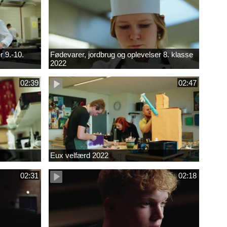
r 9.-10.
Fødevarer, jordbrug og oplevelser 8. klasse
2022
02:39
02:47
Eux velfærd 2022
02:31
02:18