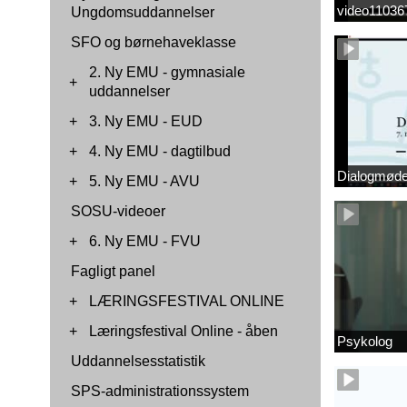
video1103
Ungdomsuddannelser
SFO og børnehaveklasse
2. Ny EMU - gymnasiale
+
uddannelser
+
3. Ny EMU - EUD
+
4. Ny EMU - dagtilbud
Dialogmøde 
+
5. Ny EMU - AVU
SOSU-videoer
+
6. Ny EMU - FVU
Fagligt panel
+
LÆRINGSFESTIVAL ONLINE
+
Læringsfestival Online - åben
Psykolog
Uddannelsesstatistik
SPS-administrationssystem