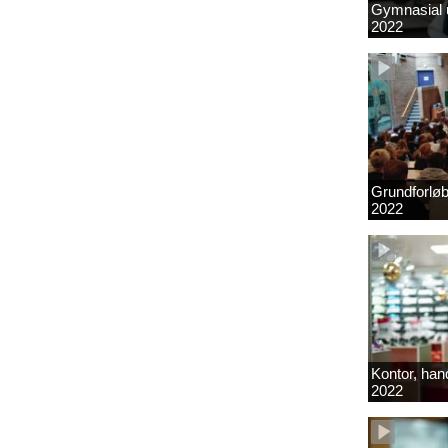
Gymnasial u
2022
Grundforlø
2022
Kontor, hand
2022