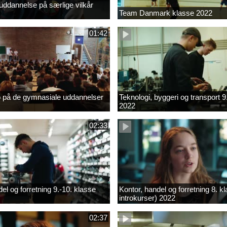
ddannelse på særlige vilkår
Team Danmark klasse 2022
01:42
b på de gymnasiale uddannelser
Teknologi, byggeri og transport 9
2022
02:33
el og forretning 9.-10. klasse
Kontor, handel og forretning 8. k
introkurser) 2022
02:37