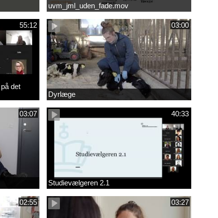
uvm_jml_uden_fade.mov
55:12
03:00
 på det
Dyrlæge
03:07
40:33
Studievælgeren 2.1
02:55
03:27