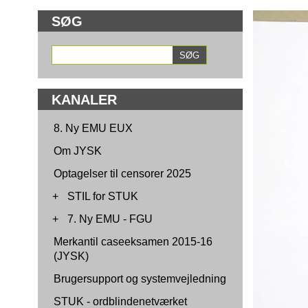
SØG
KANALER
8. Ny EMU EUX
Om JYSK
Optagelser til censorer 2025
+
STIL for STUK
+
7. Ny EMU - FGU
Merkantil caseeksamen 2015-16
(JYSK)
Brugersupport og systemvejledning
STUK - ordblindenetværket