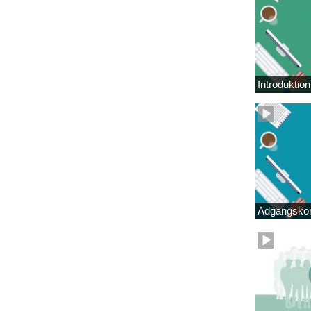
Introduktio
Adgangskor