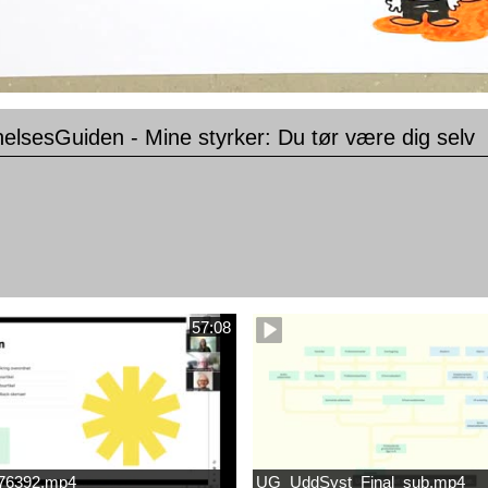
lsesGuiden - Mine styrker: Du tør være dig selv
57:08
676392.mp4
UG_UddSyst_Final_sub.mp4