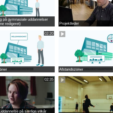
ng på gymnasiale uddannelser
Projektleder
ne redigeret)
02:20
oner
Afstandszoner
02:35
ddannelse på særlige vilkår