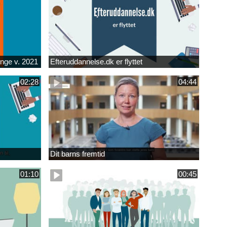
unge v. 2021
Efteruddannelse.dk er flyttet
02:28
04:44
Dit barns fremtid
01:10
00:45