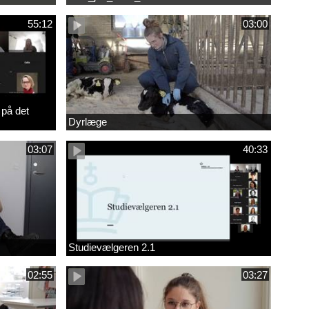
55:12
03:00
 på det
Dyrlæge
03:07
40:33
Studievælgeren 2.1
02:55
03:27