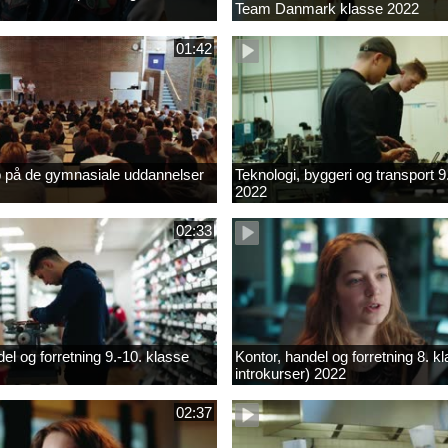
Team Danmark klasse 2022
01:42
b på de gymnasiale uddannelser
Teknologi, byggeri og transport 9
2022
02:33
el og forretning 9.-10. klasse
Kontor, handel og forretning 8. k
introkurser) 2022
02:37