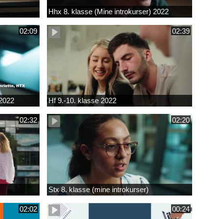
Hhx 8. klasse (Mine introkurser) 2022
02:09
02:39
 2022
Hf 9.-10. klasse 2022
02:32
02:20
Stx 8. klasse (mine introkurser)
02:02
00:24