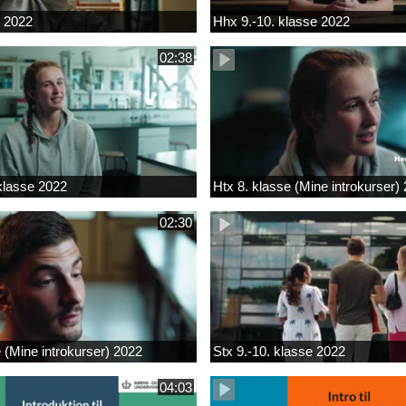
k 2022
Hhx 9.-10. klasse 2022
02:38
 klasse 2022
Htx 8. klasse (Mine introkurser)
02:30
e (Mine introkurser) 2022
Stx 9.-10. klasse 2022
04:03