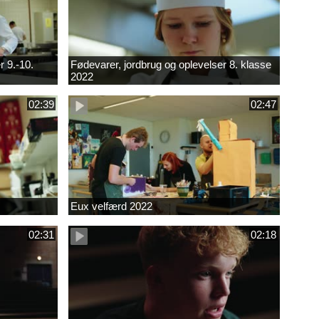
r 9.-10.
Fødevarer, jordbrug og oplevelser 8. klasse
2022
02:39
02:47
Eux velfærd 2022
02:31
02:18