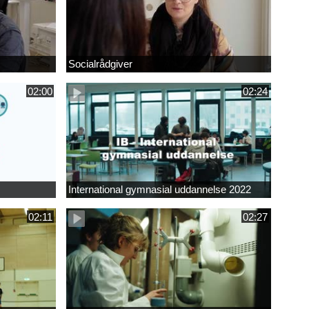
Socialrådgiver
02:00
02:24
International gymnasial uddannelse 2022
02:11
02:27