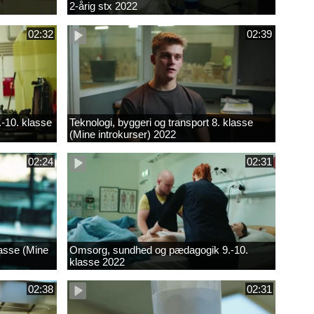
2-årig stx 2022
02:32
02:39
.-10. klasse
Teknologi, byggeri og transport 8. klasse
(Mine introkurser) 2022
02:24
02:31
lasse (Mine
Omsorg, sundhed og pædagogik 9.-10.
klasse 2022
02:38
02:31