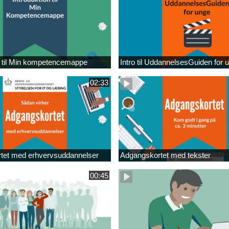
n til Min kompetencemappe
Intro til UddannelsesGuiden for 
02:33
tet med erhvervsuddannelser
Adgangskortet med tekster
00:45