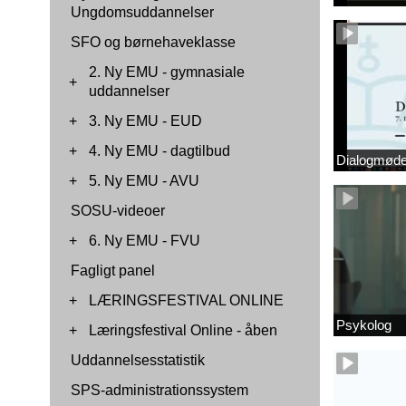
Ungdomsuddannelser
SFO og børnehaveklasse
2. Ny EMU - gymnasiale
+
uddannelser
+
3. Ny EMU - EUD
+
4. Ny EMU - dagtilbud
Dialogmøde 
+
5. Ny EMU - AVU
SOSU-videoer
+
6. Ny EMU - FVU
Fagligt panel
+
LÆRINGSFESTIVAL ONLINE
Psykolog
+
Læringsfestival Online - åben
Uddannelsesstatistik
SPS-administrationssystem