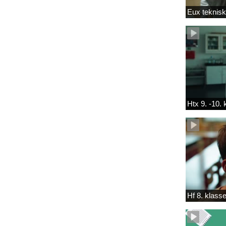
Eux teknis
Htx 9. -10.
Hf 8. klass