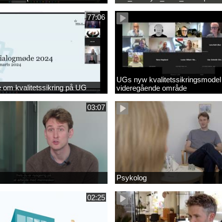
77:06
UGs nyw kvalitetssikringsmodel
om kvalitetssikring på UG
videregående område
03:07
Psykolog
02:25