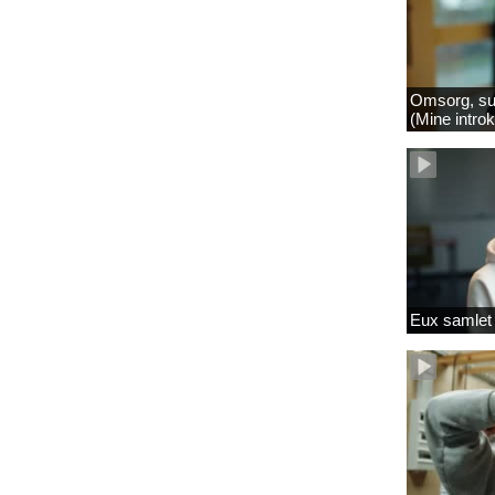
Omsorg, su
(Mine intro
Eux samlet 