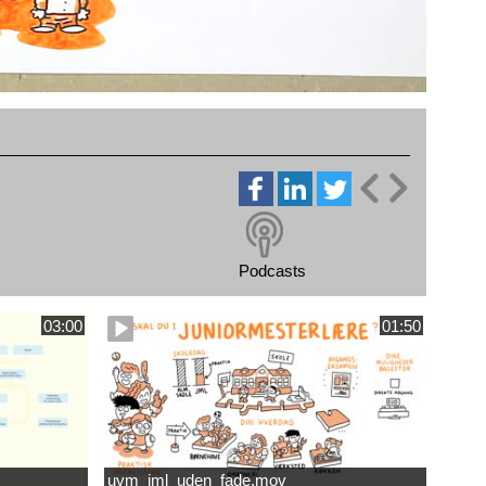
Podcasts
03:00
01:50
uvm_jml_uden_fade.mov