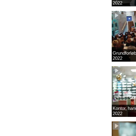
2022
Grundforlø
2022
Kontor, hand
2022