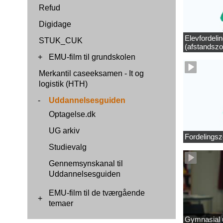
Refud
Digidage
Elevfordeli
STUK_CUK
(afstandszo
+
EMU-film til grundskolen
Merkantil caseeksamen - It og
logistik (HTH)
-
Uddannelsesguiden
Optagelse.dk
UG arkiv
Fordelingsz
Studievalg
Gennemsynskanal til
Uddannelsesguiden
EMU-film til de tværgående
+
temaer
Gymnasial u