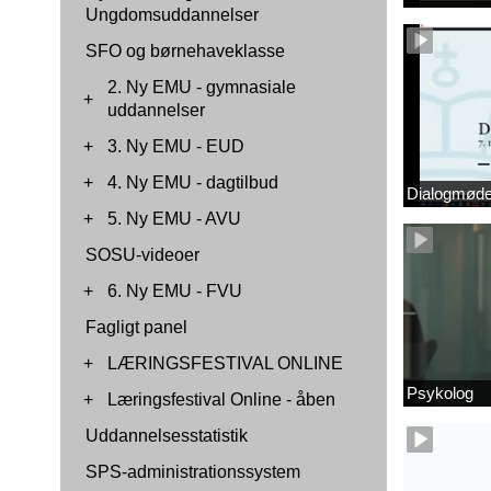
Ungdomsuddannelser
SFO og børnehaveklasse
2. Ny EMU - gymnasiale
+
uddannelser
+
3. Ny EMU - EUD
+
4. Ny EMU - dagtilbud
Dialogmøde 
+
5. Ny EMU - AVU
SOSU-videoer
+
6. Ny EMU - FVU
Fagligt panel
+
LÆRINGSFESTIVAL ONLINE
Psykolog
+
Læringsfestival Online - åben
Uddannelsesstatistik
SPS-administrationssystem