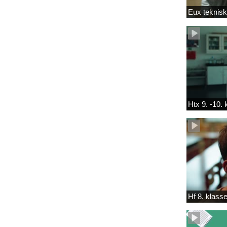
Eux teknis
Htx 9. -10.
Hf 8. klass