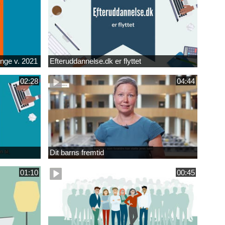
unge v. 2021
Efteruddannelse.dk er flyttet
02:28
04:44
Dit barns fremtid
01:10
00:45