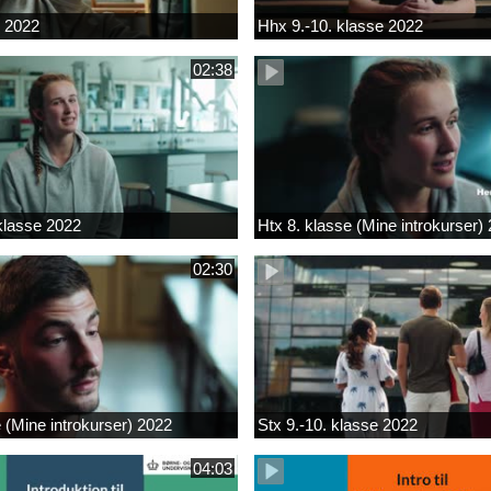
k 2022
Hhx 9.-10. klasse 2022
02:38
 klasse 2022
Htx 8. klasse (Mine introkurser)
02:30
e (Mine introkurser) 2022
Stx 9.-10. klasse 2022
04:03