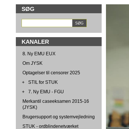
SØG
KANALER
8. Ny EMU EUX
Om JYSK
Optagelser til censorer 2025
+
STIL for STUK
+
7. Ny EMU - FGU
Merkantil caseeksamen 2015-16
(JYSK)
Brugersupport og systemvejledning
STUK - ordblindenetværket