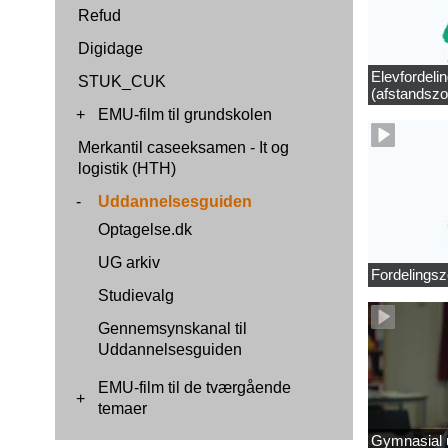
Refud
Digidage
Elevfordeli
STUK_CUK
(afstandszo
+
EMU-film til grundskolen
Merkantil caseeksamen - It og
logistik (HTH)
-
Uddannelsesguiden
Optagelse.dk
UG arkiv
Fordelingsz
Studievalg
Gennemsynskanal til
Uddannelsesguiden
EMU-film til de tværgående
+
temaer
Gymnasial u