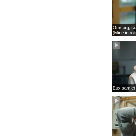
Omsorg, su
(Mine intro
Eux samlet 