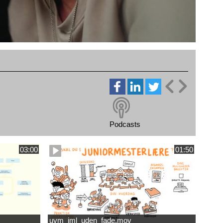
Podcasts
03:00
01:50
uvm_jml_uden_fade.mov