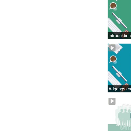
Introduktio
Adgangskor