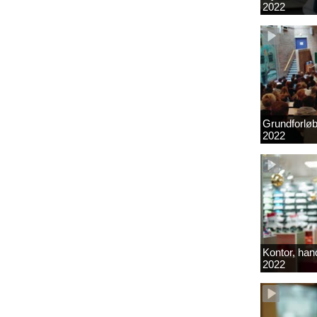
2022
Grundforlø
2022
Kontor, hand
2022