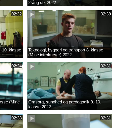
2-årig stx 2022
02:32
02:39
.-10. klasse
Teknologi, byggeri og transport 8. klasse
(Mine introkurser) 2022
02:24
02:31
lasse (Mine
Omsorg, sundhed og pædagogik 9.-10.
klasse 2022
02:38
02:31