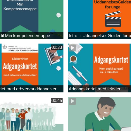
n til Min kompetencemappe
Intro til UddannelsesGuiden for 
02:33
tet med erhvervsuddannelser
Adgangskortet med tekster
00:45