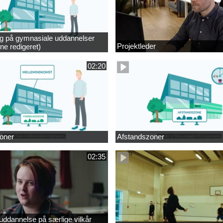
ng på gymnasiale uddannelser
Projektleder
ne redigeret)
02:20
oner
Afstandszoner
02:35
ddannelse på særlige vilkår