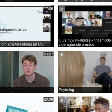
77:06
UGs nyw kvalitetssikringsmodel
om kvalitetssikring på UG
videregående område
03:07
Psykolog
02:25