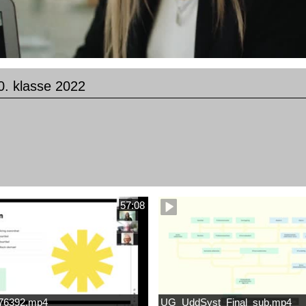
0. klasse 2022
57:08
676392.mp4
UG_UddSyst_Final_sub.mp4