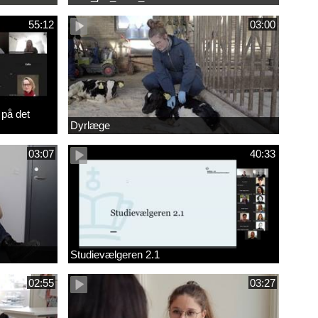
55:12
03:00
 på det
Dyrlæge
03:07
40:33
Studievælgeren 2.1
02:55
03:27