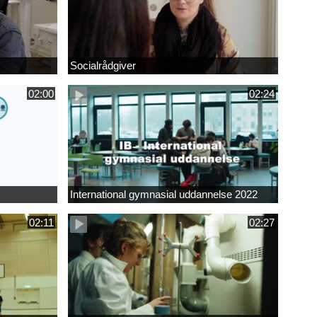
Socialrådgiver
02:00
02:24
International gymnasial uddannelse 2022
02:11
02:27