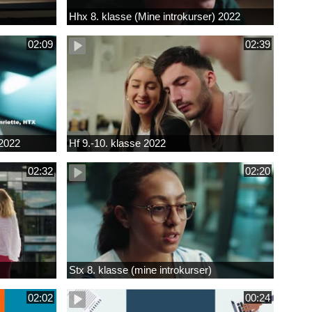
Hhx 8. klasse (Mine introkurser) 2022
02:09
02:39
 2022
Hf 9.-10. klasse 2022
02:32
02:20
Stx 8. klasse (mine introkurser)
02:02
00:24