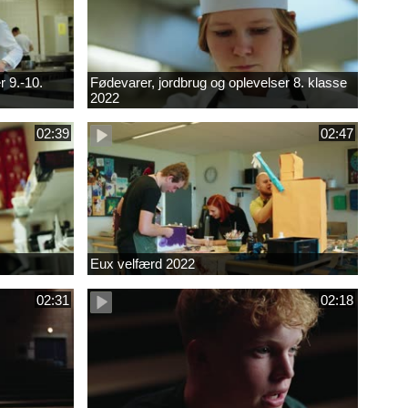
r 9.-10.
Fødevarer, jordbrug og oplevelser 8. klasse
2022
02:39
02:47
Eux velfærd 2022
02:31
02:18