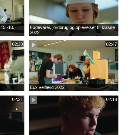
r 9.-10.
Fødevarer, jordbrug og oplevelser 8. klasse
2022
02:39
02:47
Eux velfærd 2022
02:31
02:18