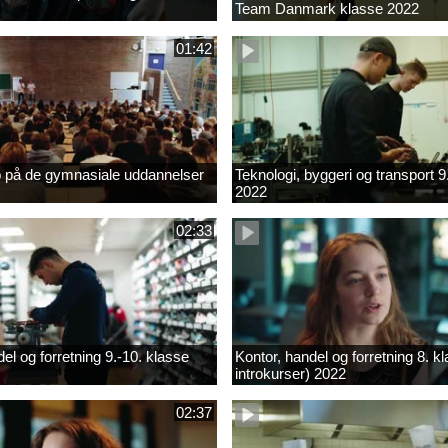
Team Danmark klasse 2022
01:42
b på de gymnasiale uddannelser
Teknologi, byggeri og transport 9
2022
02:33
el og forretning 9.-10. klasse
Kontor, handel og forretning 8. k
introkurser) 2022
02:37