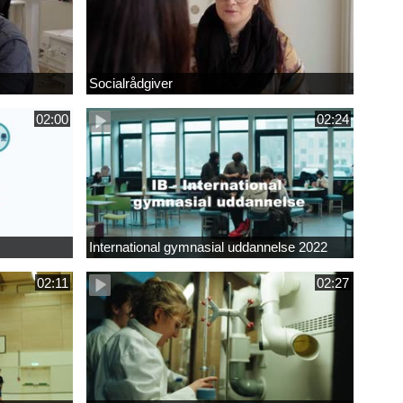
Socialrådgiver
02:00
02:24
International gymnasial uddannelse 2022
02:11
02:27