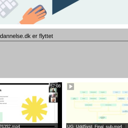
dannelse.dk er flyttet
57:08
676392.mp4
UG_UddSyst_Final_sub.mp4