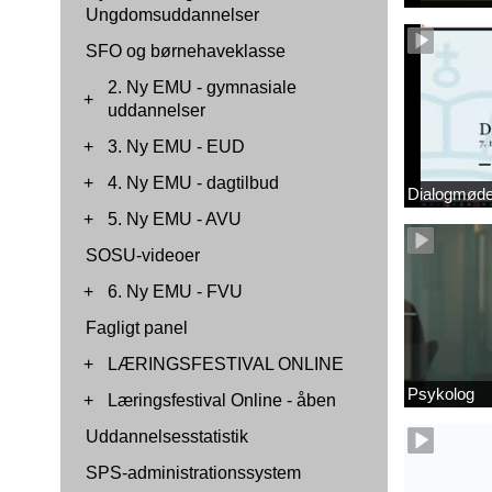
Ungdomsuddannelser
SFO og børnehaveklasse
2. Ny EMU - gymnasiale
+
uddannelser
+
3. Ny EMU - EUD
+
4. Ny EMU - dagtilbud
Dialogmøde 
+
5. Ny EMU - AVU
SOSU-videoer
+
6. Ny EMU - FVU
Fagligt panel
+
LÆRINGSFESTIVAL ONLINE
Psykolog
+
Læringsfestival Online - åben
Uddannelsesstatistik
SPS-administrationssystem