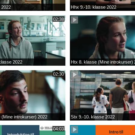
k 2022
Hhx 9.-10. klasse 2022
02:38
 klasse 2022
Htx 8. klasse (Mine introkurser)
02:30
e (Mine introkurser) 2022
Stx 9.-10. klasse 2022
04:03