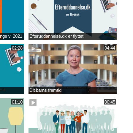
unge v. 2021
Efteruddannelse.dk er flyttet
02:28
04:44
Dit barns fremtid
01:10
00:45