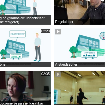
ng på gymnasiale uddannelser
Projektleder
ne redigeret)
02:20
oner
Afstandszoner
02:35
ddannelse på særlige vilkår