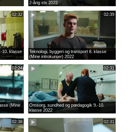
2-årig stx 2022
02:32
02:39
.-10. klasse
Teknologi, byggeri og transport 8. klasse
(Mine introkurser) 2022
02:24
02:31
lasse (Mine
Omsorg, sundhed og pædagogik 9.-10.
klasse 2022
02:38
02:31