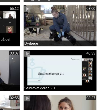
55:12
03:00
 på det
Dyrlæge
03:07
40:33
Studievælgeren 2.1
02:55
03:27