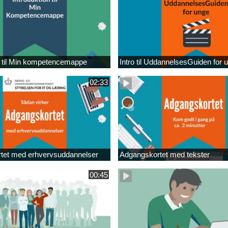
n til Min kompetencemappe
Intro til UddannelsesGuiden for 
02:33
tet med erhvervsuddannelser
Adgangskortet med tekster
00:45