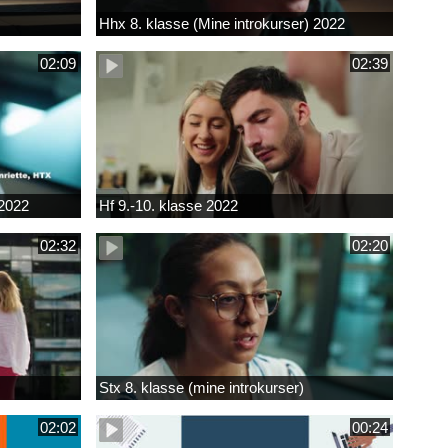
Hhx 8. klasse (Mine introkurser) 2022
02:09
02:39
 2022
Hf 9.-10. klasse 2022
02:32
02:20
Stx 8. klasse (mine introkurser)
02:02
00:24