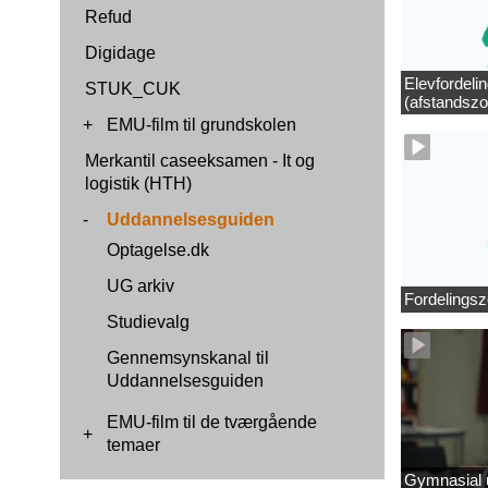
Refud
Digidage
Elevfordeli
STUK_CUK
(afstandszo
+
EMU-film til grundskolen
Merkantil caseeksamen - It og
logistik (HTH)
-
Uddannelsesguiden
Optagelse.dk
UG arkiv
Fordelingsz
Studievalg
Gennemsynskanal til
Uddannelsesguiden
EMU-film til de tværgående
+
temaer
Gymnasial u