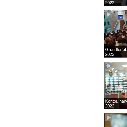
2022
Grundforlø
2022
Kontor, hand
2022