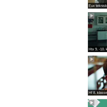
Eux teknis
Htx 9. -10.
Hf 8. klass