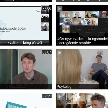
77:06
UGs nyw kvalitetssikringsmodel
om kvalitetssikring på UG
videregående område
03:07
Psykolog
02:25