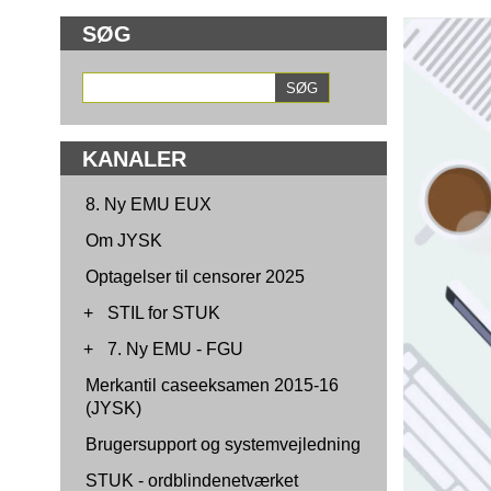
SØG
KANALER
8. Ny EMU EUX
Om JYSK
Optagelser til censorer 2025
+
STIL for STUK
+
7. Ny EMU - FGU
Merkantil caseeksamen 2015-16
(JYSK)
Brugersupport og systemvejledning
STUK - ordblindenetværket