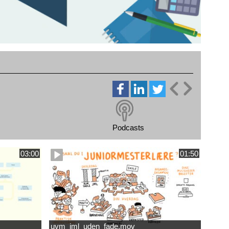
Podcasts
03:00
01:50
uvm_jml_uden_fade.mov