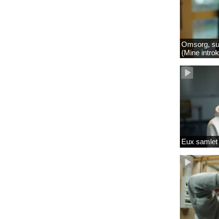
Omsorg, su
(Mine intro
Eux samlet 