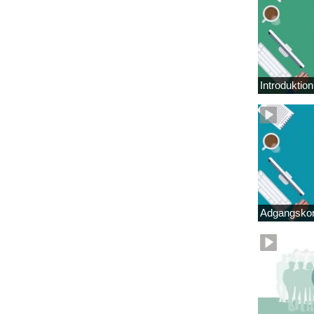
Introduktio
Adgangskor