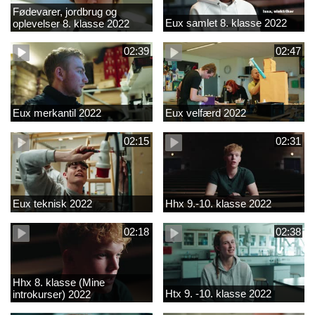
Fødevarer, jordbrug og
Eux samlet 8. klasse 2022
oplevelser 8. klasse 2022
02:39
02:47
Eux merkantil 2022
Eux velfærd 2022
02:15
02:31
Eux teknisk 2022
Hhx 9.-10. klasse 2022
02:18
02:38
Hhx 8. klasse (Mine
Htx 9. -10. klasse 2022
introkurser) 2022