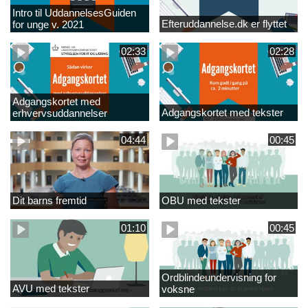
Intro til UddannelsesGuiden
Efteruddannelse.dk er flyttet
for unge v. 2021
02:33
02:28
Adgangskortet med
Adgangskortet med tekster
erhvervsuddannelser
04:44
00:45
Dit barns fremtid
OBU med tekster
01:10
00:45
Ordblindeundervisning for
AVU med tekster
voksne