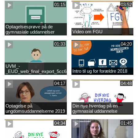
01:15
03:52
Optagelsesprøve på de
Video om FGU
gymnasiale uddannelser
01:33
04:20
UVM_-
Intro til ug for forældre 2018
_EUD_web_final_export_5cc62b2de8a2eab5775e52e524e16290
04:17
04:48
Optagelse på
Din nye hverdag på en
ungdomsuddannelserne 2019
gymnasial uddannelse
04:34
01:45