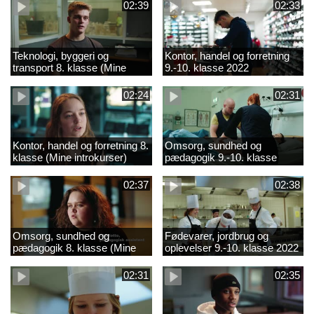
02:39
02:33
Teknologi, byggeri og
Kontor, handel og forretning
transport 8. klasse (Mine
9.-10. klasse 2022
introkurser) 2022
02:24
02:31
Kontor, handel og forretning 8.
Omsorg, sundhed og
klasse (Mine introkurser)
pædagogik 9.-10. klasse
2022
2022
02:37
02:38
Omsorg, sundhed og
Fødevarer, jordbrug og
pædagogik 8. klasse (Mine
oplevelser 9.-10. klasse 2022
introkurser) 2022
02:31
02:35