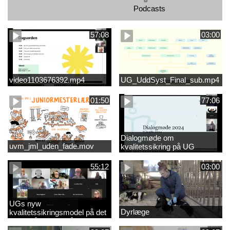
Podcasts
57:08
03:00
video1103676392.mp4
UG_UddSyst_Final_sub.mp4
01:50
77:06
Dialogmøde om
uvm_jml_uden_fade.mov
kvalitetssikring på UG
55:12
03:00
UGs nyw
Dyrlæge
kvalitetssikringsmodel på det
videregående område