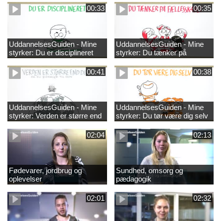
00:33
00:35
UddannelsesGuiden - Mine
UddannelsesGuiden - Mine
styrker: Du er disciplineret
styrker: Du tænker på
fællesskabet
00:41
00:38
UddannelsesGuiden - Mine
UddannelsesGuiden - Mine
styrker: Verden er større end
styrker: Du tør være dig selv
dig og du bidrager til den
02:04
02:13
Fødevarer, jordbrug og
Sundhed, omsorg og
oplevelser
pædagogik
02:01
02:32