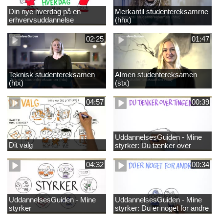
Din nye hverdag på en
Merkantil studentereksamrne
erhvervsuddannelse
(hhx)
02:25
01:47
Teknisk studentereksamen
Almen studentereksamen
(htx)
(stx)
04:57
00:39
UddannelsesGuiden - Mine
Dit valg
styrker: Du tænker over
tingene
04:32
00:34
UddannelsesGuiden - Mine
UddannelsesGuiden - Mine
styrker
styrker: Du er noget for andre