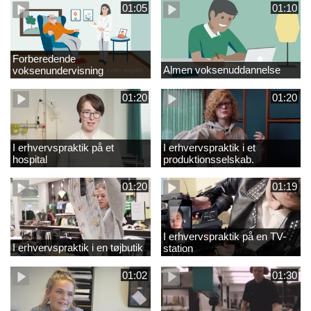
01:05
01:10
Forberedende
Almen voksenuddannelse
voksenundervisning
01:20
01:20
I erhvervspraktik på et
I erhvervspraktik i et
hospital
produktionsselskab.
01:20
01:19
I erhvervspraktik på en TV-
I erhvervspraktik i en tøjbutik
station
01:02
01:30