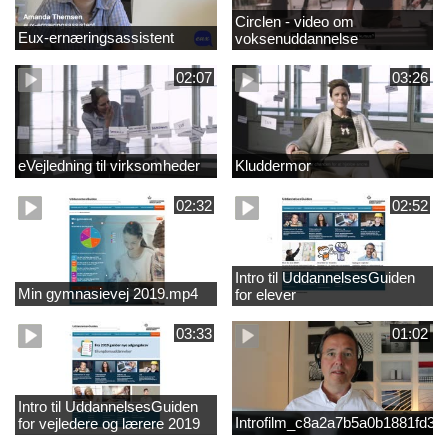
Circlen - video om
Eux-ernæringsassistent
voksenuddannelse
02:07
03:26
eVejledning til virksomheder
Kluddermor
02:32
02:52
Intro til UddannelsesGuiden
Min gymnasievej 2019.mp4
for elever
03:33
01:02
Intro til UddannelsesGuiden
Introfilm_c8a2a7b5a0b1881fd3
for vejledere og lærere 2019