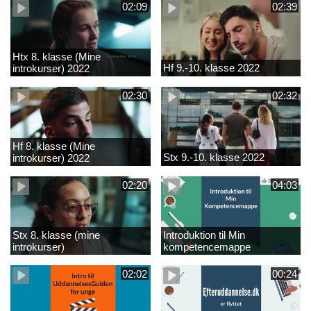
02:09
02:39
Htx 8. klasse (Mine
Hf 9.-10. klasse 2022
introkurser) 2022
02:30
02:32
Hf 8. klasse (Mine
Stx 9.-10. klasse 2022
introkurser) 2022
02:20
04:03
Stx 8. klasse (mine
Introduktion til Min
introkurser)
kompetencemappe
02:02
00:24