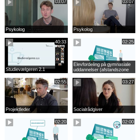
03:07
03:07
Psykolog
Psykolog
40:33
02:25
Elevfordeling på gymnasiale
Studievælgeren 2.1
uddannelser (afstandszone
redigeret)
02:55
03:27
Projektleder
Socialrådgiver
02:20
02:00