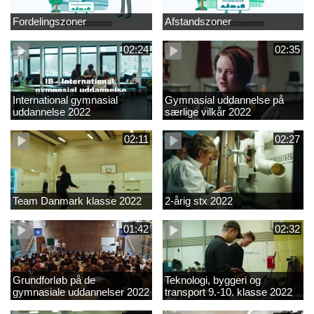
Fordelingszoner
Afstandszoner
02:24
02:35
International gymnasial
Gymnasial uddannelse på
uddannelse 2022
særlige vilkår 2022
02:11
02:27
Team Danmark klasse 2022
2-årig stx 2022
01:42
02:32
Grundforløb på de
Teknologi, byggeri og
gymnasiale uddannelser 2022
transport 9.-10. klasse 2022