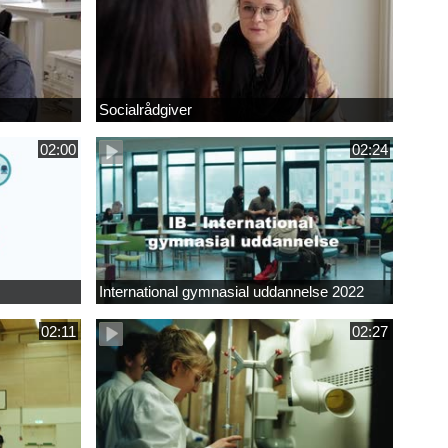
Socialrådgiver
02:00
02:24
International gymnasial uddannelse 2022
02:11
02:27