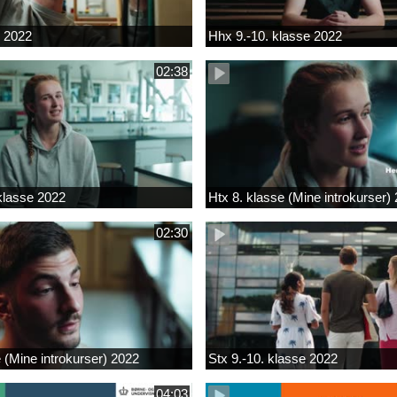
k 2022
Hhx 9.-10. klasse 2022
02:38
 klasse 2022
Htx 8. klasse (Mine introkurser)
02:30
e (Mine introkurser) 2022
Stx 9.-10. klasse 2022
04:03