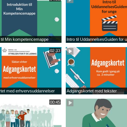
n til Min kompetencemappe
Intro til UddannelsesGuiden for 
02:33
tet med erhvervsuddannelser
Adgangskortet med tekster
00:45