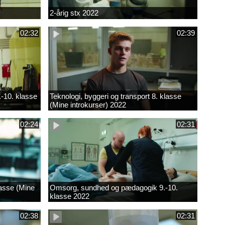
2-årig stx 2022
02:32
02:39
.-10. klasse
Teknologi, byggeri og transport 8. klasse
(Mine introkurser) 2022
02:24
02:31
lasse (Mine
Omsorg, sundhed og pædagogik 9.-10.
klasse 2022
02:38
02:31