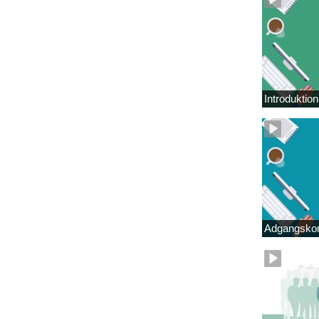
Introduktio
Adgangskor