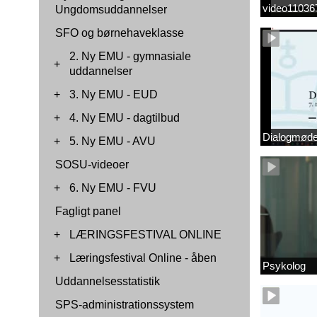
video1103
Ungdomsuddannelser
SFO og børnehaveklasse
2. Ny EMU - gymnasiale
+
uddannelser
+
3. Ny EMU - EUD
+
4. Ny EMU - dagtilbud
Dialogmøde 
+
5. Ny EMU - AVU
SOSU-videoer
+
6. Ny EMU - FVU
Fagligt panel
+
LÆRINGSFESTIVAL ONLINE
+
Læringsfestival Online - åben
Psykolog
Uddannelsesstatistik
SPS-administrationssystem