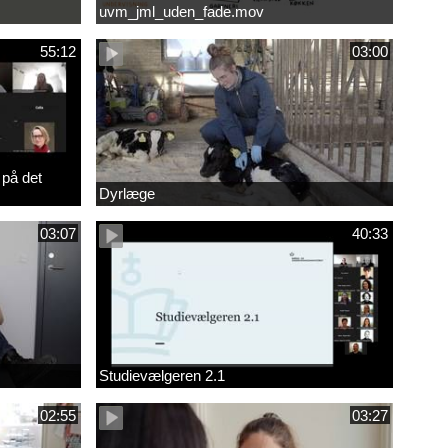
uvm_jml_uden_fade.mov
55:12
03:00
 på det
Dyrlæge
03:07
40:33
Studievælgeren 2.1
02:55
03:27