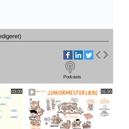
edigeret)
Podcasts
03:00
01:50