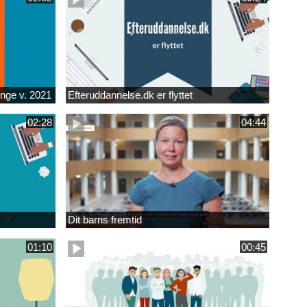
unge v. 2021
Efteruddannelse.dk er flyttet
02:28
04:44
Dit barns fremtid
01:10
00:45