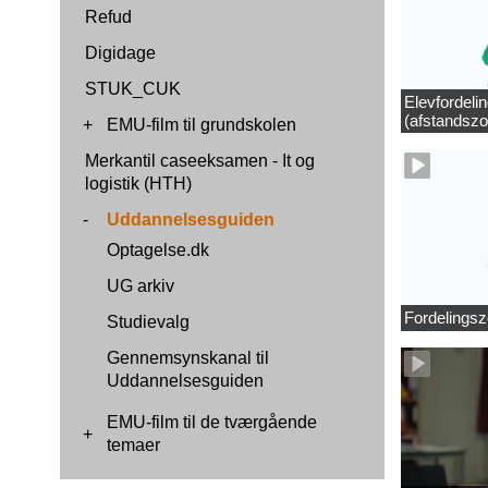
Refud
Digidage
STUK_CUK
Elevfordeli
(afstandszo
+
EMU-film til grundskolen
Merkantil caseeksamen - It og
logistik (HTH)
-
Uddannelsesguiden
Optagelse.dk
UG arkiv
Fordelingsz
Studievalg
Gennemsynskanal til
Uddannelsesguiden
EMU-film til de tværgående
+
temaer