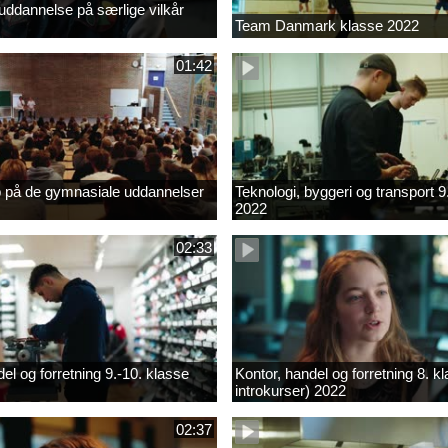
ddannelse på særlige vilkår
Team Danmark klasse 2022
01:42
b på de gymnasiale uddannelser
Teknologi, byggeri og transport 9
2022
02:33
el og forretning 9.-10. klasse
Kontor, handel og forretning 8. k
introkurser) 2022
02:37