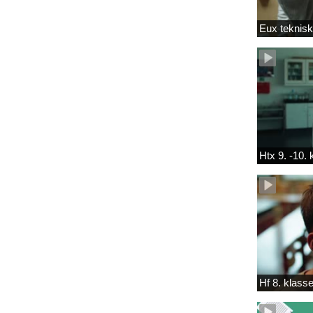
Eux teknis
Htx 9. -10.
Hf 8. klass