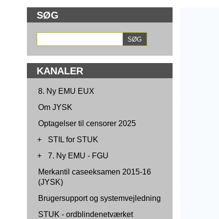
SØG
KANALER
8. Ny EMU EUX
Om JYSK
Optagelser til censorer 2025
+
STIL for STUK
+
7. Ny EMU - FGU
Merkantil caseeksamen 2015-16
(JYSK)
Brugersupport og systemvejledning
STUK - ordblindenetværket