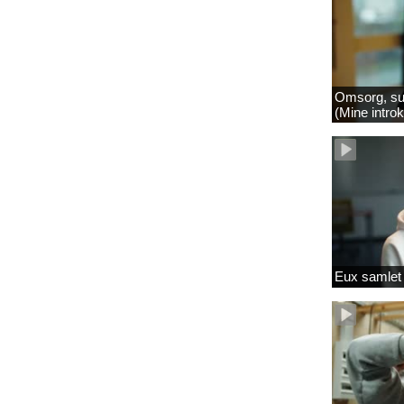
Omsorg, su
(Mine intro
Eux samlet 