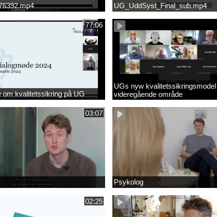
676392.mp4
UG_UddSyst_Final_sub.mp4
77:06
UGs nyw kvalitetssikringsmodel
om kvalitetssikring på UG
videregående område
03:07
Psykolog
02:25