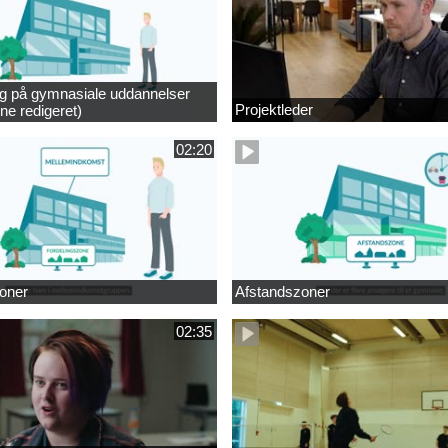
ng på gymnasiale uddannelser
Projektleder
ne redigeret)
02:20
oner
Afstandszoner
02:35