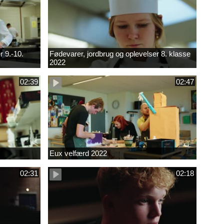
r 9.-10.
Fødevarer, jordbrug og oplevelser 8. klasse
2022
02:39
02:47
Eux velfærd 2022
02:31
02:18