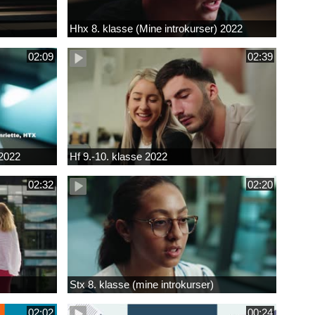
Hhx 8. klasse (Mine introkurser) 2022
02:09
02:39
 2022
Hf 9.-10. klasse 2022
02:32
02:20
Stx 8. klasse (mine introkurser)
02:02
00:24